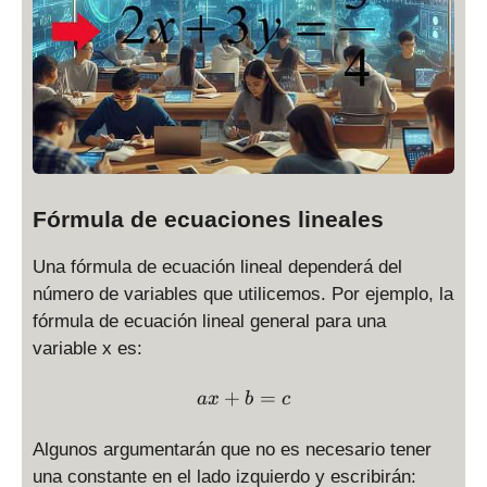
Fórmula de ecuaciones lineales
Una fórmula de ecuación lineal dependerá del
número de variables que utilicemos. Por ejemplo, la
fórmula de ecuación lineal general para una
variable x es:
\displaystyle ax + b = c
+
=
a
x
b
c
Algunos argumentarán que no es necesario tener
una constante en el lado izquierdo y escribirán: