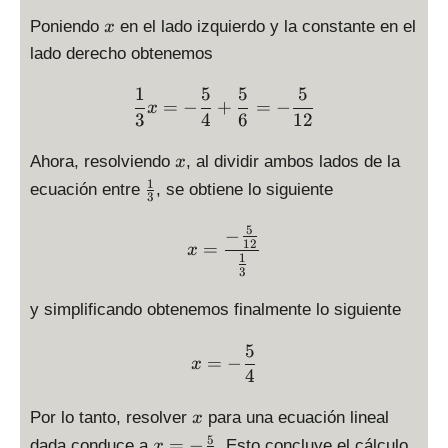
\
x
fr
Poniendo
en el lado izquierdo y la constante en el
x
a
lado derecho obtenemos
c
{
1
5
5
5
\displaystyle \frac{1}{3}
=
−
+
=
−
x
5
3
4
6
12
}
x
{
Ahora, resolviendo
, al dividir ambos lados de la
x
4
1
\
ecuación entre
, se obtiene lo siguiente
3
}
f
=
r
5
\displaystyle x = \display
−
\
12
=
a
x
1
fr
3
c
a
{
y simplificando obtenemos finalmente lo siguiente
c
1
{
}
5
\displaystyle x=-\frac{5}
5
{
=
−
x
4
}
3
{
}
x
Por lo tanto, resolver
para una ecuación lineal
x
6
5
x
}
=
−
dada conduce a
. Esto concluye el cálculo
x