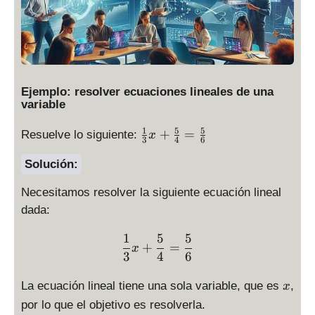
Ejemplo: resolver ecuaciones lineales de una
variable
1
5
5
\
+
=
Resuelve lo siguiente:
x
3
4
6
fr
a
Solución:
c
Necesitamos resolver la siguiente ecuación lineal
{
1
dada:
}
1
5
5
\frac{1}{3}x+\frac{5}{4
{
+
=
x
3
4
6
3
}
x
La ecuación lineal tiene una sola variable, que es
,
x
x
+
por lo que el objetivo es resolverla.