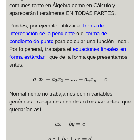
comunes tanto en Álgebra como en Cálculo y
aparecerán literalmente EN TODAS PARTES.
Puedes, por ejemplo, utilizar el
forma de
intercepción de la pendiente
o el
forma de
pendiente de punto
para calcular una función lineal.
Por lo general, trabajará el
ecuaciones lineales en
forma estándar
, que de la forma que presentamos
antes:
\displaystyle a_1 x_1 + a_
+
+
....
+
=
a
x
a
x
a
x
c
1
1
2
2
n
n
Normalmente no trabajamos con n variables
genéricas, trabajamos con dos o tres variables, que
quedarían así:
\displaystyle a x + b y = c
+
=
a
x
b
y
c
\displaystyle a x + b y + c
+
+
=
a
x
b
y
cz
d