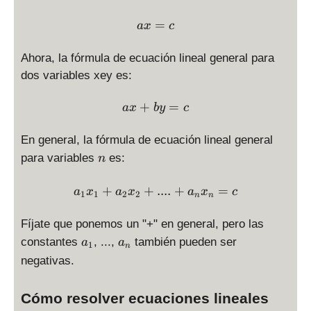
\displaystyle ax = c
=
a
x
c
Ahora, la fórmula de ecuación lineal general para
dos variables xey es:
\displaystyle ax + by = c
+
=
a
x
b
y
c
En general, la fórmula de ecuación lineal general
n
para variables
es:
n
\displaystyle a_1 x_1 + a_
+
+
....
+
=
a
x
a
x
a
x
c
1
1
2
2
n
n
Fíjate que ponemos un "+" en general, pero las
a
a
constantes
, ...,
también pueden ser
a
a
1
n
_
_
negativas.
1
n
Cómo resolver ecuaciones lineales