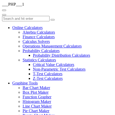
___PHP___1
Online Calculators
Algebra Calculators
Finance Calculators
Calculus Solvers
Operations Management Calculators
Probability Calculators
Probability Distribution Calculators
Statistics Calculators
Critical Value Calculators
Non-Parametric Test Calculators
T-Test Calculators
Z-Test Calculators
Graphing Tools
Bar Chart Maker
Box Plot Maker
Function Grapher
Histogram Maker
Line Chart Maker
Pie Chart Maker