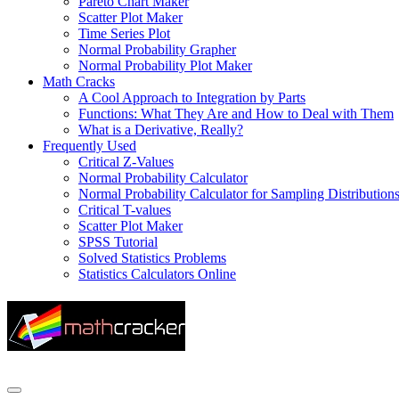
Pareto Chart Maker
Scatter Plot Maker
Time Series Plot
Normal Probability Grapher
Normal Probability Plot Maker
Math Cracks
A Cool Approach to Integration by Parts
Functions: What They Are and How to Deal with Them
What is a Derivative, Really?
Frequently Used
Critical Z-Values
Normal Probability Calculator
Normal Probability Calculator for Sampling Distribution
Critical T-values
Scatter Plot Maker
SPSS Tutorial
Solved Statistics Problems
Statistics Calculators Online