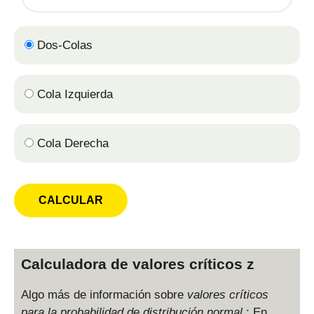
p
h
a
Dos-Colas
Cola Izquierda
Cola Derecha
Calculadora de valores críticos z
Algo más de información sobre
valores críticos
para la probabilidad de distribución normal
: En