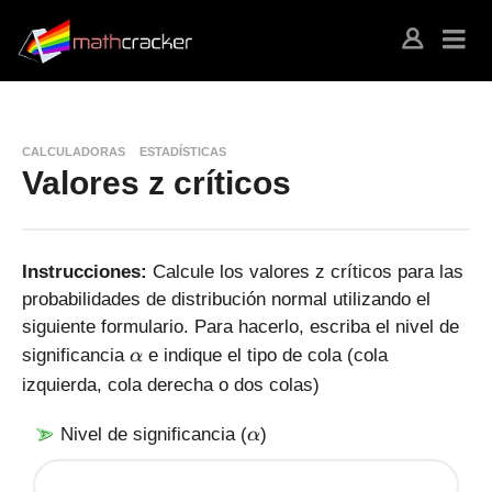
CALCULADORAS
ESTADÍSTICAS
Valores z críticos
Instrucciones:
Calcule los valores z críticos para las
probabilidades de distribución normal utilizando el
siguiente formulario. Para hacerlo, escriba el nivel de
\
significancia
e indique el tipo de cola (cola
α
a
izquierda, cola derecha o dos colas)
l
p
\
Nivel de significancia (
)
α
h
a
a
l