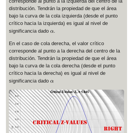
corresponde al punto a la izquierda del centro de la
h
distribución. Tendrán la propiedad de que el área
a
bajo la curva de la cola izquierda (desde el punto
crítico hacia la izquierda) es igual al nivel de
\
significancia dado
.
α
a
l
En el caso de cola derecha, el valor crítico
p
corresponde al punto a la derecha del centro de la
h
distribución. Tendrán la propiedad de que el área
a
bajo la curva de la cola derecha (desde el punto
crítico hacia la derecha) es igual al nivel de
\
significancia dado
α
a
l
p
h
a