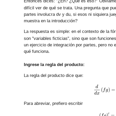
Entonces dices: "¿Eh? ¿Qué es eso?" Obviament
difícil ver de qué se trata. Una pregunta que p
partes involucra dv y du, si esos ni siquiera j
muestra en la introducción?
La respuesta es simple: en el contexto de la fó
son "variables ficticias", sino que son funcion
un ejercicio de integración por partes, pero no
qué funciona.
Ingrese la regla del producto:
La regla del producto dice que:
d
(
)
=
f
g
d
x
Para abreviar, prefiero escribir
′
(
)
=
f
g