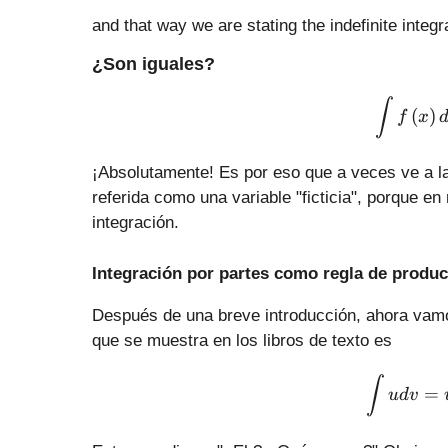
and that way we are stating the indefinite integr
¿Son iguales?
∫
(
)
f
x
¡Absolutamente! Es por eso que a veces ve a la
referida como una variable "ficticia", porque en
integración.
Integración por partes como regla de produc
Después de una breve introducción, ahora vamos
que se muestra en los libros de texto es
∫
=
u
d
v