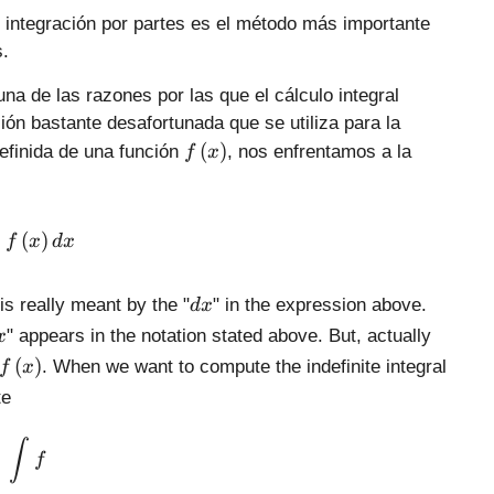
e integración por partes es el método más importante
s.
una de las razones por las que el cálculo integral
ción bastante desafortunada que se utiliza para la
f
(
)
definida de una función
, nos enfrentamos a la
f
x
\
l
e
\int{f\left( x \right)dx}
(
)
f
x
d
x
f
t
(
d
s really meant by the "
" in the expression above.
d
x
x
x
" appears in the notation stated above. But, actually
x
\
f
(
)
r
. When we want to compute the indefinite integral
f
x
\
i
te
l
g
e
h
\int{f}
∫
f
f
t
t
)