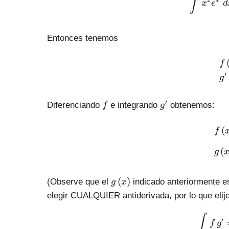
∫
x
x
e
d
}
^
^
{
{
2
Entonces tenemos
2
}
}
}
}
f
\
′
r
g
i
g
f
g
′
Diferenciando
e integrando
obtenemos:
f
g
h
'
t
(
f
)
(
g
g
(
)
(Observe que el
indicado anteriormente es
g
x
\
elegir CUALQUIER antiderivada, por lo que elijo
l
e
∫
′
f
g
f