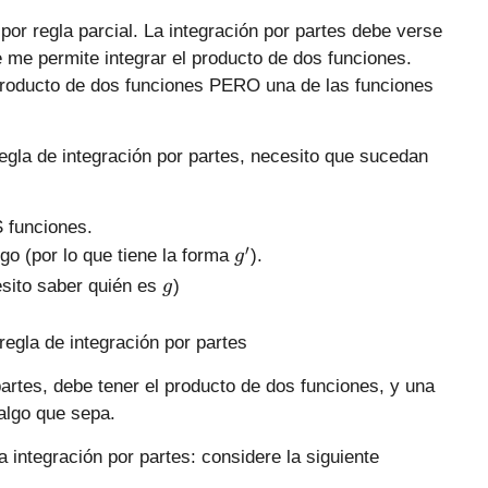
por regla parcial. La integración por partes debe verse
 me permite integrar el producto de dos funciones.
 producto de dos funciones PERO una de las funciones
regla de integración por partes, necesito que sucedan
S funciones.
g
′
go (por lo que tiene la forma
).
g
'
g
esito saber quién es
)
g
regla de integración por partes
rtes, debe tener el producto de dos funciones, y una
algo que sepa.
integración por partes: considere la siguiente