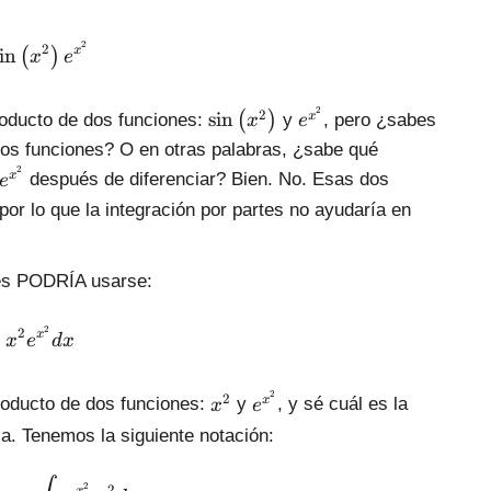
\int{\sin \left( {{x}^{2}} \right){{e}^{{{x}^{2
2
2
i
n
x
(
)
x
e
\
{
2
2
s
i
n
(
)
x
roducto de dos funciones:
y
, pero ¿sabes
x
e
s
{
 dos funciones? O en otras palabras, ¿sabe qué
i
e
{
2
x
después de diferenciar? Bien. No. Esas dos
e
n
}
{
por lo que la integración por partes no ayudaría en
\
^
e
l
{
}
e
{
^
tes PODRÍA usarse:
f
{
{
t
x
{
\int{{{x}^{2}}{{e}^{{{x}^{2}}}}dx}
(
}
2
2
x
x
e
d
x
{
{
^
x
{
{
}
{
{
2
2
x
2
x
roducto de dos funciones:
y
, y sé cuál es la
x
e
^
{
{
}
}
la. Tenemos la siguiente notación:
{
x
e
^
}
2
}
}
{
}
\int{{{x}^{2}}{{e}^{{{x}^{2}}}}dx}=\int{\under
}
2
2