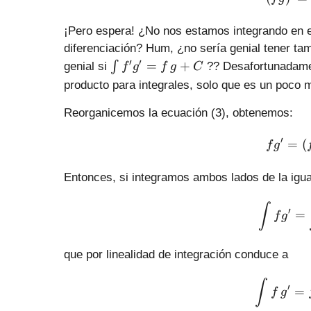
¡Pero espera! ¿No nos estamos integrando en e
diferenciación? Hum, ¿no sería genial tener ta
\i
′
′
=
+
∫
genial si
?? Desafortunadamen
f
g
f
g
C
n
producto para integrales, solo que es un poco
t
{
Reorganicemos la ecuación (3), obtenemos:
f'
g'
′
=
(
f
g
}
=
Entonces, si integramos ambos lados de la igu
f
\,
∫
′
=
g
f
g
+
C
que por linealidad de integración conduce a
∫
′
=
f
g