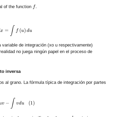
(
f
al of the function
.
f
x
\
r
i
\int{f\left( x \right)dx}=\int{f\left( u \right)du}
∫
=
(
)
d
x
f
u
d
u
g
h
t
 variable de integración (xo u respectivamente)
)
 realidad no juega ningún papel en el proceso de
to inversa
 al grano. La fórmula típica de integración por partes
\int{udv}=uv-\int{vdu} \,\,\,\,\,(1)
∫
−
(
1
)
uv
v
d
u