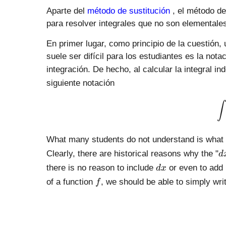
Aparte del
método de sustitución
, el método d
para resolver integrales que no son elementale
En primer lugar, como principio de la cuestión, 
suele ser difícil para los estudiantes es la nota
integración. De hecho, al calcular la integral in
siguiente notación
∫
What many students do not understand is what i
d
Clearly, there are historical reasons why the "
d
x
d
there is no reason to include
or even to add
d
x
x
f
of a function
, we should be able to simply wri
f