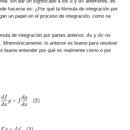
u
d
e, sin dar un significado a los
y
anteriores, es
u
d
v
v
uede hacerse es: ¿Por qué la fórmula de integración por
uegan un papel en el proceso de integración, como se
d
d
rmula de integración por partes anterior,
y
no
d
u
d
v
u
v
es. Mnemónicamente, lo anterior es bueno para resolver
 es bueno entender por qué es realmente cierto o por
\frac{d}{dx}\left( fg \right)=\frac{df}{dx}g+f\f
df
d
g
+
(
2
)
g
f
d
x
d
x
′
′
\left( fg \right)'=f'g+fg' \,\,\,\,\,(3)
+
(
3
)
f
g
f
g