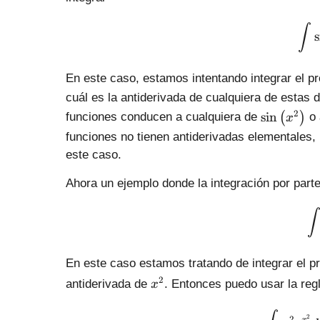
∫
s
En este caso, estamos intentando integrar el p
cuál es la antiderivada de cualquiera de estas
\
2
s
i
n
(
)
funciones conducen a cualquiera de
o
x
s
funciones no tienen antiderivadas elementales, 
i
este caso.
n
\
Ahora un ejemplo donde la integración por par
l
e
∫
f
t
(
En este caso estamos tratando de integrar el p
{
{
2
antiderivada de
. Entonces puedo usar la reg
x
{
{
x
x
}
2
2