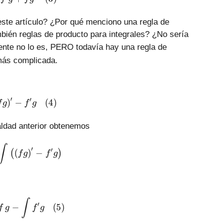
ste artículo? ¿Por qué menciono una regla de
mbién reglas de producto para integrales? ¿No sería
te no lo es, PERO todavía hay una regla de
 más complicada.
′
′
fg'=\left( fg \right)'-f'g \,\,\,\,\,(4)
)
−
(
4
)
f
g
f
g
aldad anterior obtenemos
\int{fg'}=\int{\left( \left( fg \right)'-f'g \right)}
∫
′
′
(
)
−
(
)
f
g
f
g
\int{f\,g'}=f\,g-\int{f'g} \,\,\,\,\,(5)
∫
′
−
(
5
)
f
g
f
g