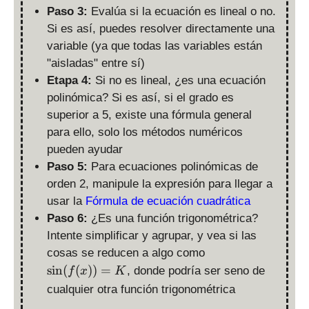
Paso 3:
Evalúa si la ecuación es lineal o no.
Si es así, puedes resolver directamente una
variable (ya que todas las variables están
"aisladas" entre sí)
Etapa 4:
Si no es lineal, ¿es una ecuación
polinómica? Si es así, si el grado es
superior a 5, existe una fórmula general
para ello, solo los métodos numéricos
pueden ayudar
Paso 5:
Para ecuaciones polinómicas de
orden 2, manipule la expresión para llegar a
usar la
Fórmula de ecuación cuadrática
Paso 6:
¿Es una función trigonométrica?
Intente simplificar y agrupar, y vea si las
\
cosas se reducen a algo como
si
s
i
n
(
(
))
=
, donde podría ser seno de
f
x
K
n
cualquier otra función trigonométrica
(f