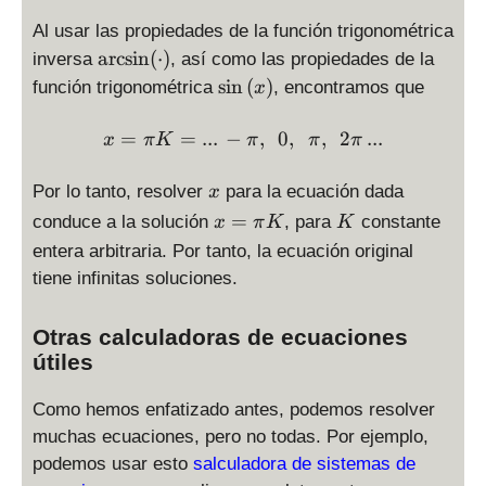
\
d
yl
t(
s
^
t
4
fr
is
e
Al usar las propiedades de la función trigonométrica
x
p
2-
y
},
a
p
\
\
a
r
c
s
i
n
(
⋅
)
inversa
, así como las propiedades de la
\
l
1
l
\,
c
la
a
a
\
ri
a
\
s
i
n
(
)
función trigonométrica
, encontramos que
e
x
\,
{
y
rc
r
s
g
y
ri
\
y
1
st
si
c
i
h
s
g
x=\pi{}K = ... \, -\pi{}, \, 
,
=
=
...
−
,
0
,
,
2
...
=
x
π
K
π
π
π
}
yl
n
s
n
t)
t
h
\
-
{
e
\l
i
\
=
y
t)
,
\
x
2
Por lo tanto, resolver
para la ecuación dada
x
x
ef
n
l
0
l
}
fr
}
=
x
K
=
t(
conduce a la solución
(
, para
constante
x
π
K
K
e
e
}
a
x
\
=
\
\
f
\
entera arbitraria. Por tanto, la ecuación original
{
c
+
a
\
si
c
t
,
2
tiene infinitas soluciones.
{
\
rc
p
n
d
(
\
\l
1
fr
si
i{
\l
o
x
,
ef
}
a
Otras calculadoras de ecuaciones
n
}
ef
t
\
t(
{
c
\l
útiles
K
t(
)
r
1
2
{
ef
x
i
\
}
1
t(
Como hemos enfatizado antes, podemos resolver
\
g
ri
x
}
0
ri
muchas ecuaciones, pero no todas. Por ejemplo,
h
g
+
{
\
g
podemos usar esto
salculadora de sistemas de
t
h
\
2
ri
h