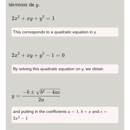
y
=
términos de
.
y
1
2
2
\
2
+
+
=
1
x
x
y
y
d
is
This corresponds to a quadratic equation in y
p
la
\
y
d
2
2
\
2
+
+
−
1
=
0
st
x
x
y
y
i
d
yl
s
is
e
By solving this quadratic equation on y, we obtain
p
p
2
l
la
x
\
a
y
^
d
y
\
2
−
±
−
4
st
b
b
a
c
2
i
=
s
y
di
yl
2
a
+
s
t
s
e
x
p
y
pl
a
b
c
2
=
1
=
=
and putting in the coefficients
,
and
a
b
x
c
y
l
l
=
=
=
a
2
x
2
−
1
x
+
a
e
1
x
2
y
^
y
y
x
\
st