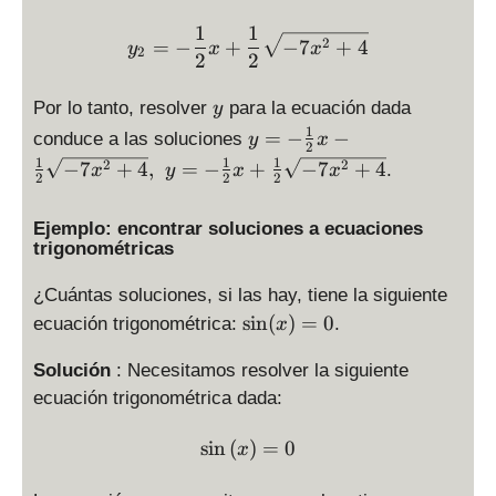
\
x
2
\
,
\
1
1
y_2=-\frac{1}{2}x+\frac
-
fr
2
=
−
+
−
7
+
4
y
x
x
\
2
ri
2
2
4
a
,
g
a
c
y
h
Por lo tanto, resolver
para la ecuación dada
y
c
{
t)
1
y
}
=
−
−
conduce a las soluciones
1
y
x
2
\
=
}
}
1
1
1
2
2
−
7
+
4
,
=
−
+
−
7
+
4
.
x
y
x
x
p
2
2
2
-
{
{
m
\
2
2
\
Ejemplo: encontrar soluciones a ecuaciones
fr
a
}
trigonométricas
s
a
}
x
q
c
-
¿Cuántas soluciones, si las hay, tiene la siguiente
rt
{
\
\
s
i
n
(
)
=
0
ecuación trigonométrica:
.
{
x
1
fr
si
\l
}
a
n
Solución
: Necesitamos resolver la siguiente
ef
{
c
(
t(
ecuación trigonométrica dada:
2
{
x
x
}
1
)
\sin\left(x\right)=0
\
s
i
n
(
)
=
0
x
x
}
=
ri
-
{
0
g