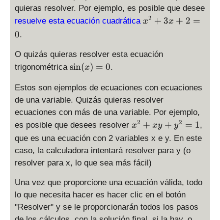
quieras resolver. Por ejemplo, es posible que desee
x
2
+
3
+
2
=
resuelve esta ecuación cuadrática
x
x
^
0
.
2
+
O quizás quieras resolver esta ecuación
3
\
s
i
n
(
)
=
0
trigonométrica
.
x
x
si
+
n
Estos son ejemplos de ecuaciones con ecuaciones
2
(
de una variable. Quizás quieras resolver
=
x
ecuaciones con más de una variable. Por ejemplo,
0
)
x
2
2
+
+
=
1
es posible que desees resolver
,
x
x
y
y
=
^
que es una ecuación con 2 variables x e y. En este
0
2
caso, la calculadora intentará resolver para y (o
+
resolver para x, lo que sea más fácil)
x
y
Una vez que proporcione una ecuación válida, todo
+
lo que necesita hacer es hacer clic en el botón
y
"Resolver" y se le proporcionarán todos los pasos
^
de los cálculos, con la solución final, si la hay, o