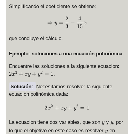
{
Simplificando el coeficiente se obtiene:
5
}
2
4
\Rightarrow y = \frac{ 2}
⇒
=
−
{
y
x
3
15
4
}
que concluye el cálculo.
y
=
Ejemplo: soluciones a una ecuación polinómica
\
fr
2
Encuentre las soluciones a la siguiente ecuación:
a
x
2
2
2
+
+
=
1
.
x
x
y
y
c
^
{
2
Solución:
Necesitamos resolver la siguiente
5
+
ecuación polinómica dada:
}
x
{
y
2
2
2x^2+xy+y^2=1
2
+
+
=
1
6
x
x
y
y
+
}
y
y
y
La ecuación tiene dos variables, que son
y
, por
y
y
^
y
lo que el objetivo en este caso es resolver
en
y
2