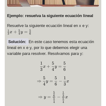
Ejemplo: resuelva la siguiente ecuación lineal
\
Resuelve la siguiente ecuación lineal en x e y:
fr
1
5
5
+
=
x
y
3
4
6
a
c
Solución:
En este caso tenemos esta ecuación
{
lineal en x e y, por lo que debemos elegir una
1
variable para resolver. Resolvamos para y:
}
{
1
5
5
\frac{1}{3} x + \frac{5}{
+
=
3
x
y
3
4
6
}
x
5
5
1
\Rightarrow \frac{5}{4} y
⇒
=
−
y
x
+
4
6
3
\
5
1
fr
\Rightarrow y = \frac{ \f
6
3
⇒
=
−
y
x
a
5
5
4
4
c