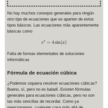
(
x
))
No hay muchos consejos generales para ningún
=
otro tipo de ecuaciones que se aparten de estos
K
tipos básicos. Las ecuaciones más aparentemente
básicas como
e^x = 4 \sin(x)
=
4
s
i
n
(
)
x
e
x
Falta de formas elementales de soluciones
informáticas
Fórmula de ecuación cúbica
¿Podemos siquiera resolver ecuaciones cúbicas?
Bueno, sí, pero no es baladí. Existen fórmulas
generales para ecuaciones cúbicas, pero no son
las más sencillas de recordar. Como ya
mencionamos, cualquier cosa más allá de