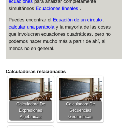
)
t)
ecuaciones
para analizar completamente
fr
}
g
t)
}
simultáneos
Ecuaciones lineales
.
a
\
h
\
c
s
t)
ri
Puedes encontrar el
Ecuación de un círculo
,
{
q
=
g
calcular una parábola
y la mayoría de las cosas
1
rt
0
h
}
que involucran ecuaciones cuadráticas, pero no
{
t)
{
podemos hacer mucho más a partir de ahí, al
-
=
2
7
menos no en general.
\
}
x
a
\
^
rc
s
2
si
Calculadoras relacionadas
q
+
n
rt
4
\l
{
}
ef
-
t(
7
0
x
Calculadora De
Calculadora De
\
^
Expresiones
Secuencias
ri
2
Algebraicas
Geométricas
g
+
h