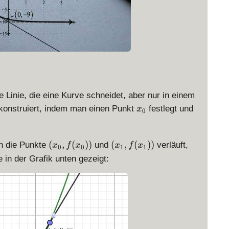
e Linie, die eine Kurve schneidet, aber nur in einem
x
 konstruiert, indem man einen Punkt
festlegt und
x
0
_
0
(
(
(
,
(
))
(
,
(
))
ch die Punkte
und
verläuft,
x
f
x
x
f
x
0
0
1
1
x
x
e in der Grafik unten gezeigt:
_
_
0
1
,
,
f
f
(
(
x
x