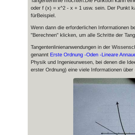
Tangentenlinie möchten.Die Funktion kann eine g
oder f (x) = x^2 - x + 1 usw. sein. Der Punkt 
fürBeispiel.
Wenn dann die erforderlichen Informationen ber
"Berechnen" klicken, um alle Schritte der Tang
Tangentenlinienanwendungen in der Wissenscha
genannt
Erste Ordnung -Oden -Lineare Anna
Physik und Ingenieurwesen, bei denen die Id
erster Ordnung) eine viele Informationen über 