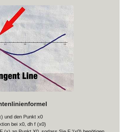
x
_
0
)
tenlinienformel
(x) und den Punkt x0
ion bei x0, dh f (x0)
F (x) an Punkt X0, sodass Sie F '(x0) benötigen.