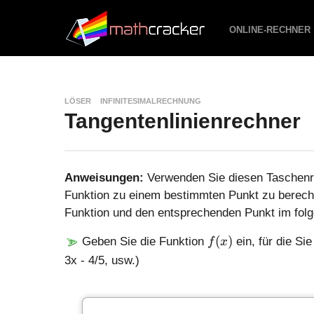
ONLINE-RECHNER
LÖSER
INFINITESIMALRECHNUNG
Tangentenlinienrechner
Anweisungen:
Verwenden Sie diesen Taschenre
Funktion zu einem bestimmten Punkt zu berechne
Funktion und den entsprechenden Punkt im folg
f
(
)
Geben Sie die Funktion
ein, für die Si
f
x
(
3x - 4/5, usw.)
x
)