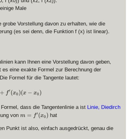
 f (x0)) und (x2, f (x2)).
einige Male
e grobe Vorstellung davon zu erhalten, wie die
ung (es sei denn, die Funktion f (x) ist linear).
inien kann Ihnen eine Vorstellung davon geben,
t es eine exakte Formel zur Berechnung der
 Die Formel für die Tangente lautet:
′
\displaystyle y = f(x_0) + f'(x_0) (x - x_0)
+
(
)
(
−
)
f
x
x
x
0
0
 Formel, dass die Tangentenlinie a ist
Linie, Diedirch
m
′
=
(
)
igung von
hat
m
f
x
0
=
f'
n Punkt ist also, einfach ausgedrückt, genau die
(