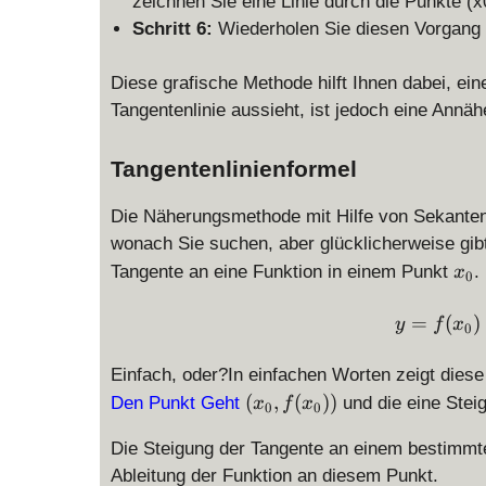
zeichnen Sie eine Linie durch die Punkte (x0,
Schritt 6:
Wiederholen Sie diesen Vorgang 
Diese grafische Methode hilft Ihnen dabei, ein
Tangentenlinie aussieht, ist jedoch eine Annäher
Tangentenlinienformel
Die Näherungsmethode mit Hilfe von Sekantenl
wonach Sie suchen, aber glücklicherweise gib
x
Tangente an eine Funktion in einem Punkt
.
x
0
_
0
=
(
)
y
f
x
0
Einfach, oder?In einfachen Worten zeigt diese
(
(
,
(
))
Den Punkt Geht
und die eine Ste
x
f
x
0
0
x
_
Die Steigung der Tangente an einem bestimmte
0
Ableitung der Funktion an diesem Punkt.