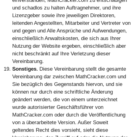
einverstanden, MathCracker.com zu entschädigen
und schadlos zu halten Auftragnehmer, und ihre
Lizenzgeber sowie ihre jeweiligen Direktoren,
leitenden Angestellten, Mitarbeiter und Vertreter von
und gegen und Alle Ansprüche und Aufwendungen,
einschließlich Anwaltskosten, die sich aus Ihrer
Nutzung der Website ergeben, einschließlich aber
nicht beschränkt auf Ihre Verletzung dieser
Vereinbarung.
Sonstiges.
Diese Vereinbarung stellt die gesamte Vereinbarung dar zwischen MathCracker.com und Sie bezüglich des Gegenstands hiervon, und sie können nur durch eine schriftliche Änderung geändert werden, die von einem unterzeichnet wurde autorisierter Geschäftsführer von MathCracker.com oder durch die Veröffentlichung von a überarbeitete Version. Außer Soweit geltendes Recht dies vorsieht, sieht diese Vereinbarung, den Zugriff auf oder die Nutzung der Website etwas anderes vor unterliegt den Gesetzen des Santiago unter Ausschluss seiner Kollisionsnormen, und das richtige Gerichtsstand für alle Streitigkeiten, die sich aus oder im Zusammenhang mit diesen ergeben, sind die staatlichen und bundesstaatlichen Gerichte befindet sich in Santiago. Mit Ausnahme von Unterlassungsansprüchen oder gerechten Erleichterungen oder Ansprüche in Bezug auf Rechte an geistigem Eigentum (die bei jedem zuständigen Gericht ohne Hinterlegung einer Bürgschaft geltend gemacht werden können),