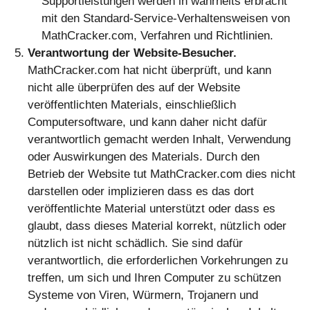
Supportleistungen werden in wahrheits erbracht
mit den Standard-Service-Verhaltensweisen von
MathCracker.com, Verfahren und Richtlinien.
Verantwortung der Website-Besucher.
MathCracker.com hat nicht überprüft, und kann nicht alle überprüfen des auf der Website veröffentlichten Materials, einschließlich Computersoftware, und kann daher nicht dafür verantwortlich gemacht werden Inhalt, Verwendung oder Auswirkungen des Materials. Durch den Betrieb der Website tut MathCracker.com dies nicht darstellen oder implizieren dass es das dort veröffentlichte Material unterstützt oder dass es glaubt, dass dieses Material korrekt, nützlich oder nützlich ist nicht schädlich. Sie sind dafür verantwortlich, die erforderlichen Vorkehrungen zu treffen, um sich und Ihren Computer zu schützen Systeme von Viren, Würmern, Trojanern und anderen schädlichen oder zerstörerischen Inhalten. Die Website kann Inhalte enthalten, die anstößig, unanständig oder auf andere Weise zu beanstanden sind, sowie Inhalte, die Inhalte enthalten technische Ungenauigkeiten, Tippfehler und andere Fehler. Die Website kann auch Material enthalten, das gegen die Datenschutz- oder Publizitätsrechte verstößt oder das geistige Eigentum und andere Eigentumsrechte verletzt Rechte Dritter oder deren Herunterladen, Kopieren oder Verwenden unterliegen zusätzlichen Bestimmungen und