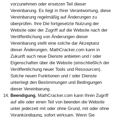
vorzunehmen oder ersetzen Teil dieser
Vereinbarung. Es liegt in Ihrer Verantwortung, diese
Vereinbarung regelmäßig auf Änderungen zu
überprüfen. Ihre Die fortgesetzte Nutzung der
Website oder der Zugriff auf die Website nach der
Veröffentlichung von Änderungen dieser
Vereinbarung stellt eine solche dar Akzeptanz
dieser Änderungen. MathCracker.com kann in
Zukunft auch neue Dienste anbieten und / oder
Eigenschaften über die Website (einschließlich der
Veröffentlichung neuer Tools und Ressourcen).
Solche neuen Funktionen und / oder Dienste
unterliegt den Bestimmungen und Bedingungen
dieser Vereinbarung.
Beendigung.
MathCracker.com kann Ihren Zugriff auf alle oder einen Teil von beenden die Website unter jederzeit mit oder ohne Grund, mit oder ohne Vorankündigung, sofort wirksam. Wenn Sie beenden möchten Diese Vereinbarung oder Ihr Konto bei mathcracker.com (falls vorhanden) können Sie einfach einstellen Verwendung der Webseite. Ungeachtet des Vorstehenden kann ein solches Konto nur sein, wenn Sie ein Konto für kostenpflichtige Dienste haben Wird von MathCracker.com gekündigt, wenn Sie gegen diese Vereinbarung verstoßen und diese nicht heilen Verletzung innerhalb dreißig (30) Tage nach der Mitteilung von MathCracker an Sie; vorausgesetzt, MathCracker.com kann die Website im Rahmen einer allgemeinen Schließung sofort kündigen runter von unserem Bedienung. Alle Bestimmungen dieser Vereinbarung, die ihrer Natur nach die Kündigung überleben sollten, bleiben bestehen