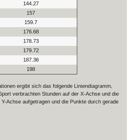
144.27
157
159.7
176.68
178.73
179.72
187.36
198
tionen ergibt sich das folgende Liniendiagramm,
 Sport verbrachten Stunden auf der X-Achse und die
r Y-Achse aufgetragen und die Punkte durch gerade