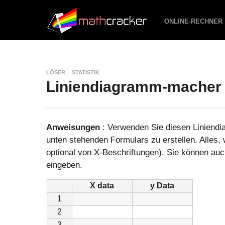
ONLINE-RECHNER
LÖSER
STATISTIK
Liniendiagramm-macher
Anweisungen
: Verwenden Sie diesen Liniendi
unten stehenden Formulars zu erstellen. Alles,
optional von X-Beschriftungen). Sie können auc
eingeben.
X data
y Data
1
2
3