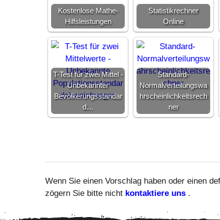
Kostenlose Mathe-
Statistikrechner
Hilfsleistungen
Online
T-Test für zwei Mittel -
Standard-
Unbekannter
Normalverteilungswa
Bevölkerungsstandar
hrscheinlichkeitsrech
d…
ner
Wenn Sie einen Vorschlag haben oder einen de
zögern Sie bitte nicht
kontaktiere uns
.