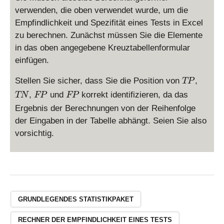
verwenden, die oben verwendet wurde, um die
Empfindlichkeit und Spezifität eines Tests in Excel
zu berechnen. Zunächst müssen Sie die Elemente
in das oben angegebene Kreuztabellenformular
einfügen.
T
T
Stellen Sie sicher, dass Sie die Position von
,
TP
P
N
F
F
,
und
korrekt identifizieren, da das
TN
FP
FP
P
P
Ergebnis der Berechnungen von der Reihenfolge
der Eingaben in der Tabelle abhängt. Seien Sie also
vorsichtig.
GRUNDLEGENDES STATISTIKPAKET
RECHNER DER EMPFINDLICHKEIT EINES TESTS