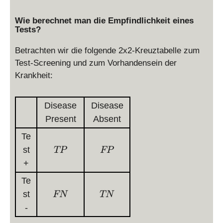
Wie berechnet man die Empfindlichkeit eines
Tests?
Betrachten wir die folgende 2x2-Kreuztabelle zum
Test-Screening und zum Vorhandensein der
Krankheit:
Disease
Disease
Present
Absent
Te
T
F
st
TP
FP
P
P
+
Te
F
T
st
FN
TN
N
N
-