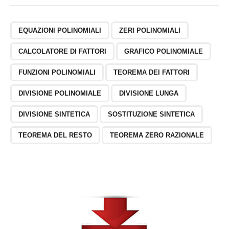
\l
ef
t(
EQUAZIONI POLINOMIALI
ZERI POLINOMIALI
x
-
CALCOLATORE DI FATTORI
GRAFICO POLINOMIALE
\
fr
FUNZIONI POLINOMIALI
TEOREMA DEI FATTORI
a
DIVISIONE POLINOMIALE
DIVISIONE LUNGA
c
{
DIVISIONE SINTETICA
SOSTITUZIONE SINTETICA
1
}
TEOREMA DEL RESTO
TEOREMA ZERO RAZIONALE
{
8
}
\
s
q
rt
{