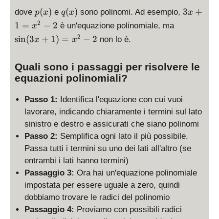
p
q
3
(
)
(
)
3
+
dove
e
sono polinomi. Ad esempio,
p
x
q
x
x
(
(
x
\
2
1
=
−
2
è un'equazione polinomiale, ma
x
x
x
+
si
2
s
i
n
(
3
+
1
)
=
−
2
non lo è.
x
x
)
)
1
n
=
(
x
Quali sono i passaggi per risolvere le
3
^
equazioni polinomiali?
x
2
+
-
1
Passo 1:
Identifica l'equazione con cui vuoi
2
)
lavorare, indicando chiaramente i termini sul lato
=
sinistro e destro e assicurati che siano polinomi
x
Passo 2:
Semplifica ogni lato il più possibile.
^
Passa tutti i termini su uno dei lati all'altro (se
2
entrambi i lati hanno termini)
-
Passaggio 3:
Ora hai un'equazione polinomiale
2
impostata per essere uguale a zero, quindi
dobbiamo trovare le radici del polinomio
Passaggio 4:
Proviamo con possibili radici