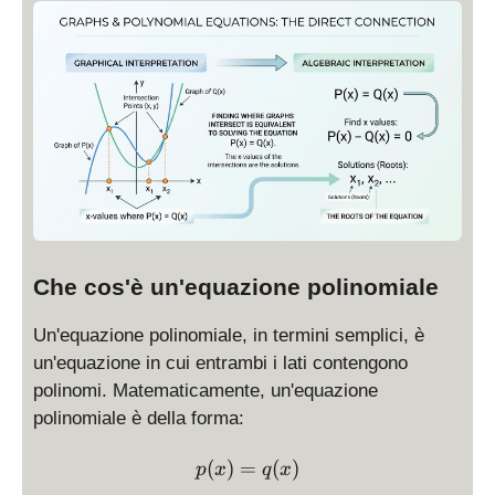
Che cos'è un'equazione polinomiale
Un'equazione polinomiale, in termini semplici, è
un'equazione in cui entrambi i lati contengono
polinomi. Matematicamente, un'equazione
polinomiale è della forma:
\displaystyle p(x) = q(x)
(
)
=
(
)
p
x
q
x