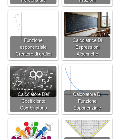
}
\l
ef
t(
x
+
Funzione
Calcolatrice Di
\
esponenziale
Espressioni
fr
Creatore di grafici
Algebriche
a
c
{
1
}
{
Calcolatore Del
Calcolatore Di
8
Coefficiente
Funzione
}
Combinatorio
Esponenziale
\
s
q
rt
{