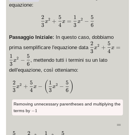
{
equazione:
2
}
2
5
1
5
\displaystyle \frac{2}{3
2
2
+
=
−
x
x
x
{
3
4
3
6
3
}
Passaggio Iniziale:
In questo caso, dobbiamo
x
2
5
\
2
+
=
prima semplificare l'equazione data
x
x
^
d
3
4
2
1
5
is
2
−
, mettendo tutti i termini su un lato
x
+
3
6
p
\
dell'equazione, così otteniamo:
la
fr
y
a
2
5
1
5
\
(
)
st
2
2
+
−
−
x
x
x
c
d
3
4
3
6
yl
{
is
e
5
p
\
Removing unnecessary parentheses and multiplying the
}
la
-
fr
−
1
terms by
{
y
1
a
4
st
c
\
=
}
yl
{
d
5
2
1
5
\