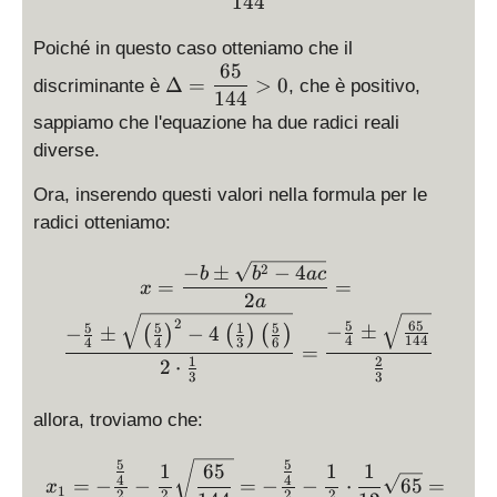
144
fr
}
2
a
x
+
Poiché in questo caso otteniamo che il
c
+
65
\
\
{
Δ
=
>
0
discriminante è
, che è positivo,
\
fr
D
144
5
fr
a
el
sappiamo che l'equazione ha due radici reali
}
a
c
t
diverse.
{
c
{
a
6
{
5
Ora, inserendo questi valori nella formula per le
=
}
5
}
\
radici otteniamo:
}
{
d
{
4
is
x = \displaystyle \frac{-
2
−
±
−
4
b
b
a
c
6
=
=
x
}
p
2
a
}
x
la
2
5
65
5
5
1
5
=
−
±
−
±
−
4
(
)
(
)
(
)
+
y
4
144
4
4
3
6
=
0
\
1
2
st
2
⋅
3
3
fr
yl
a
e
allora, troviamo che:
c
\
{
fr
5
5
x_1 = -\frac{\frac{5}{4}
1
65
1
1
4
4
=
−
−
=
−
−
⋅
65
=
5
a
x
1
2
2
2
2