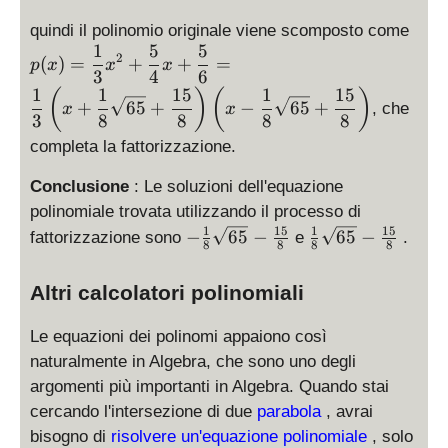
\
\
quindi il polinomio originale viene scomposto come
fr
d
1
5
5
a
2
(
)
=
+
+
=
p
x
x
x
is
3
4
6
c
p
1
1
15
1
15
(
)
(
)
{
+
65
+
−
65
+
, che
x
x
la
3
8
8
8
8
1
y
}
completa la fattorizzazione.
st
{
yl
Conclusione
: Le soluzioni dell'equazione
3
e
}
polinomiale trovata utilizzando il processo di
p
x
1
15
1
15
-
\
−
65
−
65
−
fattorizzazione sono
e
.
8
8
8
8
(
^
\
f
x
2
f
r
Altri calcolatori polinomiali
)
+
r
a
=
\
a
c
\
Le equazioni dei polinomi appaiono così
fr
c
{
fr
naturalmente in Algebra, che sono uno degli
a
{
1
a
c
argomenti più importanti in Algebra. Quando stai
1
}
c
{
}
{
cercando l'intersezione di due
parabola
, avrai
{
5
{
8
bisogno di
risolvere un'equazione polinomiale
, solo
1