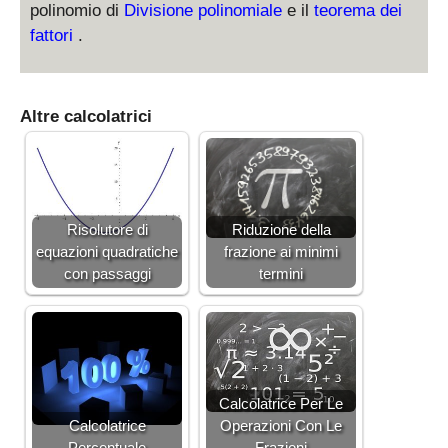
polinomio di
Divisione polinomiale
e il
teorema dei
\
{
8
fr
fattori
.
8
}
a
}
c
{
Altre calcolatrici
5
}
{
6
}
Risolutore di
Riduzione della
=
equazioni quadratiche
frazione ai minimi
\
con passaggi
termini
fr
a
c
{
1
}
Calcolatrice Per Le
{
Calcolatrice
Operazioni Con Le
3
Percentuale
Frazioni