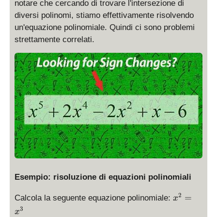
notare che cercando di trovare l'intersezione di
diversi polinomi, stiamo effettivamente risolvendo
un'equazione polinomiale. Quindi ci sono problemi
strettamente correlati.
Esempio: risoluzione di equazioni polinomiali
x
2
=
Calcola la seguente equazione polinomiale:
x
^
3
x