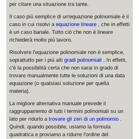
}
8
}
per citare una situazione tra tante.
}
{
}
\
{
4
\
s
Il caso più semplice di un'equazione polinomiale è il
3
}
s
q
caso in cui risolvi a
equazione lineare
, che in effetti
}
x
q
r
è un caso banale. Tutto ciò che non è lineare
x
+
r
t
richiederà molto più lavoro.
^
\
t
{
2
fr
{
6
Risolvere l'equazione polinomiale non è semplice,
+
a
6
5
soprattutto per i più alti
gradi polinomiali
. In effetti,
\
c
5
}
fr
c'è la possibilità certa che non sarai in grado di
{
}
-
a
trovare manualmente tutte le soluzioni di una data
5
-
\
c
}
equazione (o qualsiasi soluzione per quella
\
f
{
{
f
r
materia).
5
6
r
a
}
}
La migliore alternativa manuale prevede il
a
c
{
=
c
{
raggruppamento di tutti i termini polinomiali su un
4
0
{
1
lato per ridurlo a
trovare gli zeri di un polinomio
.
}
1
5
Quindi, quando possibile, usiamo la formula
x
5
}
quadratica e proviamo a ridurre l'ordine del
+
}
{