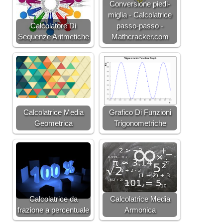
Conversione piedi-
6
miglia - Calcolatrice
5
Calcolatore Di
passo-passo -
}
Sequenze Aritmetiche
Mathcracker.com
+
\
fr
a
c
{
1
Calcolatrice Media
Grafico Di Funzioni
5
Geometrica
Trigonometriche
}
{
8
}
\
ri
g
Calcolatrice da
Calcolatrice Media
h
frazione a percentuale
Armonica
t)