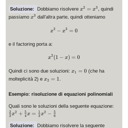
2
=
x
2
3
=
Soluzione:
Dobbiamo risolvere
, quindi
x
x
x
^
x
3
passiamo
dall'altra parte, quindi otteniamo
x
^
2
^
3
=
3
2
3
x^2 - x^3 = 0
−
=
0
x
x
x
^
e il factoring porta a:
3
2
x^2(1 - x) = 0
(
1
−
)
=
0
x
x
x
=
0
Quindi ci sono due soluzioni:
(che ha
x
1
_
x
=
1
molteplicità 2) e
.
x
2
1
_
=
2
Esempio: risoluzione di equazioni polinomiali
0
=
1
\
Quali sono le soluzioni della seguente equazione:
fr
2
5
1
5
2
2
+
=
−
x
x
x
3
4
3
6
a
c
Soluzione:
Dobbiamo risolvere la seguente