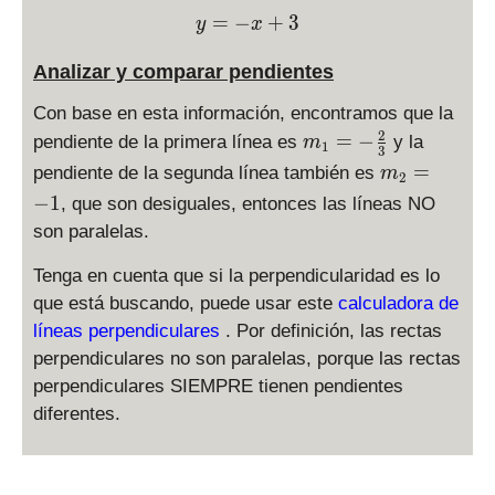
\displaystyle y = -x +3
=
−
+
3
y
x
Analizar y comparar pendientes
Con base en esta información, encontramos que la
2
m
=
−
pendiente de la primera línea es
y la
m
1
3
_
m
=
pendiente de la segunda línea también es
m
2
1
_
−
1
, que son desiguales, entonces las líneas NO
=
2
son paralelas.
-
=
\f
-1
Tenga en cuenta que si la perpendicularidad es lo
r
que está buscando, puede usar este
calculadora de
a
líneas perpendiculares
. Por definición, las rectas
c
{
perpendiculares no son paralelas, porque las rectas
2
perpendiculares SIEMPRE tienen pendientes
}
diferentes.
{
3
}