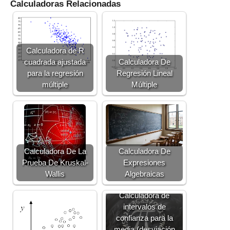
Calculadoras Relacionadas
Calculadora de R
cuadrada ajustada
Calculadora De
para la regresión
Regresión Lineal
múltiple
Múltiple
Calculadora De La
Calculadora De
Prueba De Kruskal-
Expresiones
Wallis
Algebraicas
Calculadora de
intervalos de
confianza para la
media (desviación