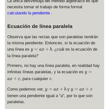
La única desventaja del método algebraico es que
necesita tomar el trabajo de forma formal
calculando la pendiente
.
Ecuación de línea paralela
Observa que las rectas que son paralelas tendrán
la misma pendiente. Entonces, si la ecuación de
y
=
+
una línea es
, ¿cuál es la ecuación de
y
a
x
b
=
la línea paralela?
a
x
Primero, no hay una línea paralela, en realidad hay
+
y
=
infinitas líneas paralelas, y la ecuación es
y
b
=
c
+
, para cualquier
.
a
x
c
c
a
x
y
y
=
+
=
+
Como podemos ver,
y
y
a
x
b
y
a
x
c
+
=
=
tienen una pendiente igual a "a", por lo que son
c
a
a
paralelas.
x
x