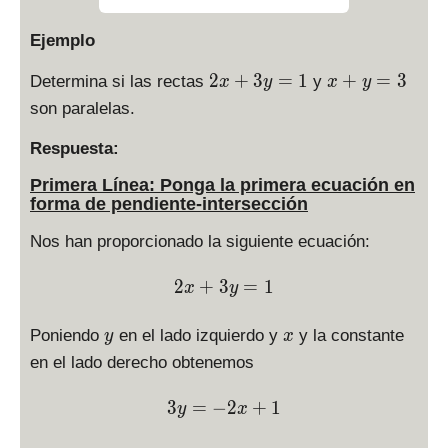
Ejemplo
2
x
2
+
3
=
1
+
=
3
Determina si las rectas
y
x
y
x
y
x
+
son paralelas.
+
y
3
=
Respuesta:
y
3
Primera Línea: Ponga la primera ecuación en
=
forma de pendiente-intersección
1
Nos han proporcionado la siguiente ecuación:
\displaystyle 2x+3y=1
2
+
3
=
1
x
y
y
x
Poniendo
en el lado izquierdo y
y la constante
y
x
en el lado derecho obtenemos
\displaystyle 3y = -2x +1
3
=
−
2
+
1
y
x