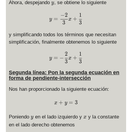
y
Ahora, despejando
, se obtiene lo siguiente
y
−
2
1
\displaystyle y=\frac{-2
=
+
y
x
3
3
y simplificando todos los términos que necesitan
simplificación, finalmente obtenemos lo siguiente
2
1
\displaystyle y=-\frac{2
=
−
+
y
x
3
3
Segunda línea: Pon la segunda ecuación en
forma de pendiente-intersección
Nos han proporcionado la siguiente ecuación:
\displaystyle x+y=3
+
=
3
x
y
y
x
Poniendo
en el lado izquierdo y
y la constante
y
x
en el lado derecho obtenemos