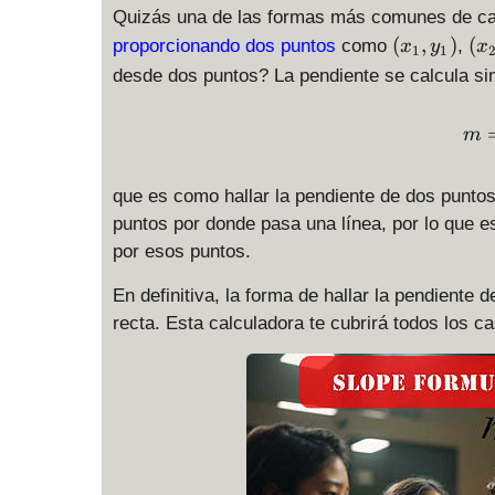
Quizás una de las formas más comunes de cal
(
(
(
,
)
(
proporcionando dos puntos
como
,
x
y
x
1
1
x
x
desde dos puntos? La pendiente se calcula 
_
_
1
2
m
,
,
y
y
_
_
que es como hallar la pendiente de dos punto
1
2
puntos por donde pasa una línea, por lo que e
)
)
por esos puntos.
En definitiva, la forma de hallar la pendiente
recta. Esta calculadora te cubrirá todos los c