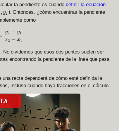
n
cular la pendiente es cuando
definir la ecuación
,
)
. Entonces, ¿cómo encuentras la pendiente
y
2
2
simplemente como
−
m = \frac{y_2-y_1}{x_2-x_1}
y
y
2
1
=
−
x
x
2
1
s. No olvidemos que esos dos puntos suelen ser
stás encontrando la pendiente de la línea que pasa
 de una recta dependerá de cómo esté definida la
asos, incluso cuando haya fracciones en el cálculo.