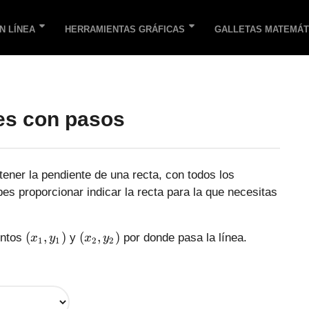
N LÍNEA
HERRAMIENTAS GRÁFICAS
GALLETAS MATEMÁT
es con pasos
tener la pendiente de una recta, con todos los
es proporcionar indicar la recta para la que necesitas
(
(
(
,
)
(
,
)
untos
y
por donde pasa la línea.
x
y
x
y
1
1
2
2
x
x
_
_
1
2
,
,