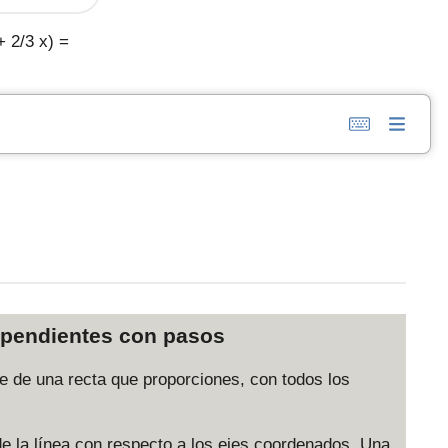
y
y
_
_
+ 2/3 x) =
1
2
)
)
e pendientes con pasos
nte de una recta que proporciones, con todos los
de la línea con respecto a los ejes coordenados. Una