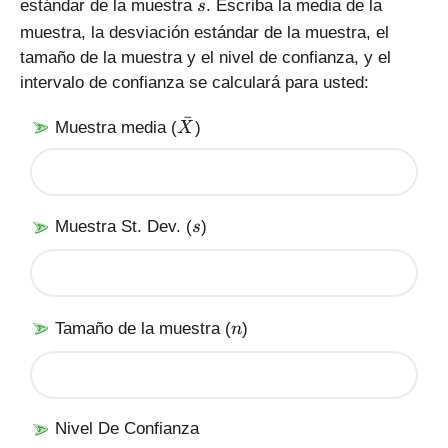
s
estándar de la muestra
. Escriba la media de la
s
g
muestra, la desviación estándar de la muestra, el
m
tamaño de la muestra y el nivel de confianza, y el
a
intervalo de confianza se calculará para usted:
ˉ
\
Muestra media (
)
X
b
a
r
X
s
Muestra St. Dev. (
)
s
n
Tamaño de la muestra (
)
n
Nivel De Confianza