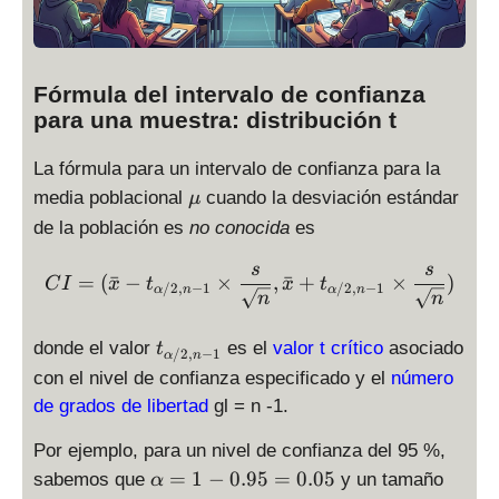
Fórmula del intervalo de confianza
para una muestra: distribución t
La fórmula para un intervalo de confianza para la
\
media poblacional
cuando la desviación estándar
μ
m
de la población es
no conocida
es
u
s
s
CI = (\bar x - t_{\alpha/2,
=
(
ˉ
−
×
,
ˉ
+
×
)
C
I
x
t
x
t
/2
,
−
1
/2
,
−
1
α
n
α
n
n
n
t
donde el valor
es el
valor t crítico
asociado
t
/2
,
−
1
α
n
_
con el nivel de confianza especificado y el
número
{
de grados de libertad
gl = n -1.
\
a
Por ejemplo, para un nivel de confianza del 95 %,
l
\
=
1
−
0.95
=
0.05
sabemos que
y un tamaño
α
p