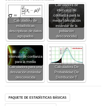
Calculadora de
intervalos de
confianza para la
Calculadora de
media (desviación
estadísticas
estándar de la
descriptivas de datos
población
agrupados
desconocida)
Intervalo de confianza
para la media
Calculadora para una
Calculadora De
desviación estándar
Probabilidad De
desconocida
Distribución T
PAQUETE DE ESTADÍSTICAS BÁSICAS