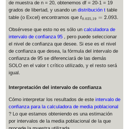
al
de muestra de n = 20, obtenemos df = 20-1 = 19
h
p
grados de libertad, y usando un
distribución t
table
a
h
t
/
=
2.093
table (o Excel) encontramos que
.
t
0.025
,
19
a
_
2
=
{
Obsérvese que esto no es sólo un
,
calculadora de
1
0.
n
intervalo de confianza 95
, pero puede seleccionar
-
0
-
el nivel de confianza que desee. Si ese es el nivel
0.
2
1
9
de confianza que desea, la fórmula del intervalo de
5,
}
5
confianza de 95 se diferenciará de las demás
1
=
SOLO en el valor t crítico utilizado, y el resto será
9
0.
igual.
}
0
=
5
2.
Interpretación del intervalo de confianza
0
9
Cómo interpretar los resultados de este
intervalo de
3
confianza para la calculadora de media poblacional
? Lo que estamos obteniendo es una estimación
por intervalos de la media poblacional de la que
procede la muestra utilizada.