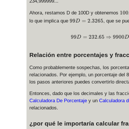
234,999999...
1
100
Ahora, restamos D de 100D y obtenemos
0
9
99
=
2.3265
lo que implica que
, que se pu
D
0
9
D
D
99
=
232.65
⇒
9900
-
D
=
D
2.
=
3
Relación entre porcentajes y frac
2
2
3
6
Como probablemente sospechas, los porcentaj
4.
5
relacionados. Por ejemplo, un porcentaje del 
9
9
los pasos anteriores puedes convertirlo direc
9
Entonces, dado que los decimales y las fracc
9
9
Calculadora De Porcentaje
y un
Calculadora d
9.
relacionados.
...
-
¿por qué le importaría calcular f
2.