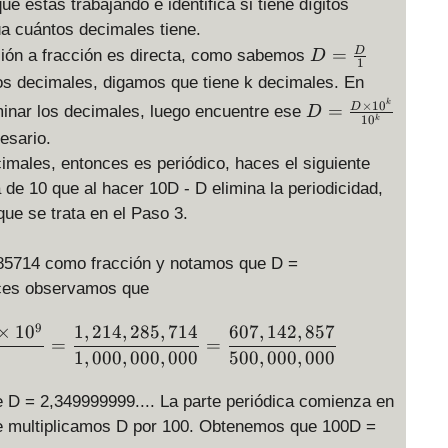
ue estás trabajando e identifica si tiene dígitos
úa cuántos decimales tiene.
D
=
D
sión a fracción es directa, como sabemos
D
1
=
itos decimales, digamos que tiene k decimales. En
\
D
k
×
1
0
=
D
minar los decimales, luego encuentre ese
D
fr
1
0
k
=
esario.
a
\f
c
cimales, entonces es periódico, haces el siguiente
r
{
 de 10 que al hacer 10D - D elimina la periodicidad,
a
D
que se trata en el Paso 3.
c
}
{
{
D
285714 como fracción y notamos que D =
1
\
nces observamos que
}
ti
m
9
D = 1.214285714 = \frac{1.214285714 \times 10^
×
1
0
1
,
214
,
285
,
714
607
,
142
,
857
=
=
es
1
,
000
,
000
,
000
500
,
000
,
000
1
0
 D = 2,349999999.... La parte periódica comienza en
^
 que multiplicamos D por 100. Obtenemos que 100D =
k