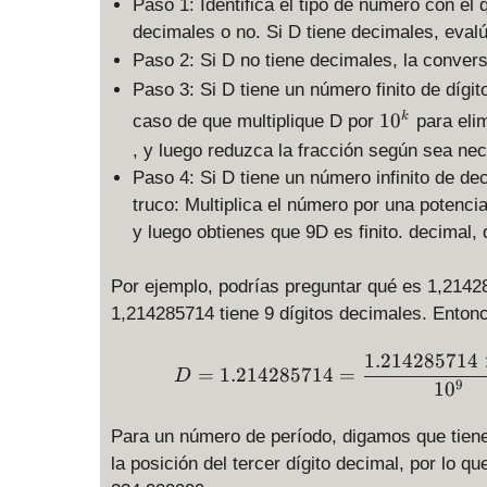
Paso 1: Identifica el tipo de número con el q
decimales o no. Si D tiene decimales, eval
Paso 2: Si D no tiene decimales, la conver
Paso 3: Si D tiene un número finito de díg
1
1
0
k
caso de que multiplique D por
para eli
0
, y luego reduzca la fracción según sea nec
^
Paso 4: Si D tiene un número infinito de de
k
truco: Multiplica el número por una potencia
y luego obtienes que 9D es finito. decimal, 
Por ejemplo, podrías preguntar qué es 1,214
1,214285714 tiene 9 dígitos decimales. Ento
1.214285714
=
1.214285714
=
D
9
1
0
Para un número de período, digamos que tiene
la posición del tercer dígito decimal, por lo