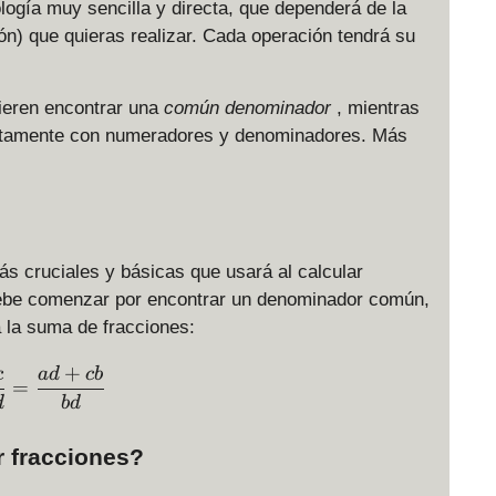
logía muy sencilla y directa, que dependerá de la
ión) que quieras realizar. Cada operación tendrá su
ieren encontrar una
común denominador
, mientras
irectamente con numeradores y denominadores. Más
s cruciales y básicas que usará al calcular
 debe comenzar por encontrar un denominador común,
 la suma de fracciones:
+
\displaystyle \frac{a}{b} + \frac{c}{d} = \displ
c
a
d
c
b
=
d
b
d
r fracciones?