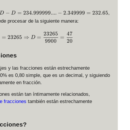
}
{
−
=
234.999999....
−
2.349999
=
232.65
,
D
D
1
ede procesar de la siguiente manera:
0
^
23265
47
99D = 232.65 \Rightarrow 9900D = 23265 \Right
k
=
23265
⇒
=
=
D
D
9900
20
}
ciones
es y las fracciones están estrechamente
80% es 0,80 simple, que es un decimal, y siguiendo
tamente en fracción.
iones están tan íntimamente relacionados,
e fracciones
también están estrechamente
racciones?