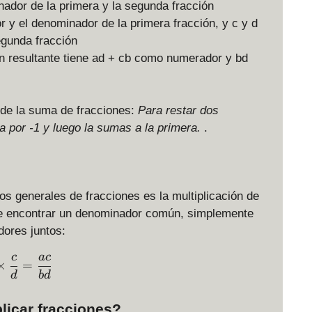
nador de la primera y la segunda fracción
 y el denominador de la primera fracción, y c y d
egunda fracción
n resultante tiene ad + cb como numerador y bd
 de la suma de fracciones:
Para restar dos
a por -1 y luego la sumas a la primera.
.
os generales de fracciones es la multiplicación de
de encontrar un denominador común, simplemente
dores juntos:
c
a
c
\displaystyle \frac{a}{b} \times \frac{c}{d} = \d
×
=
d
b
d
licar fracciones?