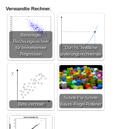
\
Verwandte Rechner.
s
q
rt
{
5
Beresinger
}
Rechnungsrechner
für Immehrerree
Durchschnittliche
Regression
änderungsrechnerrate
Schritt-Für-Schritt-
Beta -rechner
Bayes-Regel-Rollener