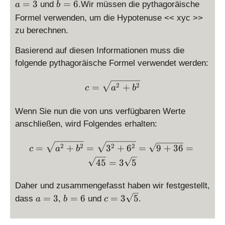
=
b
=
3
=
6
und
.Wir müssen die pythagoräische
a
b
\
=
Formel verwenden, um die Hypotenuse << xyc >>
d
\
zu berechnen.
is
d
p
is
Basierend auf diesen Informationen muss die
la
p
folgende pythagoräische Formel verwendet werden:
y
la
st
y
c = \displaystyle\sqrt{a^
2
2
=
+
c
a
b
yl
st
e
yl
Wenn Sie nun die von uns verfügbaren Werte
3
e
anschließen, wird Folgendes erhalten:
6
c = \displaystyle\sqrt{a^2
2
2
2
2
=
+
=
3
+
6
=
9
+
36
=
c
a
b
45
=
3
5
Daher und zusammengefasst haben wir festgestellt,
a
b
c
=
3
=
6
=
3
5
dass
,
und
.
a
b
c
=
=
=
3
6
3