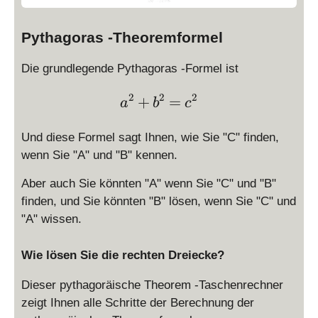
Pythagoras -Theoremformel
Die grundlegende Pythagoras -Formel ist
2
2
2
\large a^2 + b^2 = c^2
+
=
a
b
c
Und diese Formel sagt Ihnen, wie Sie "C" finden,
wenn Sie "A" und "B" kennen.
Aber auch Sie könnten "A" wenn Sie "C" und "B"
finden, und Sie könnten "B" lösen, wenn Sie "C" und
"A" wissen.
Wie lösen Sie die rechten Dreiecke?
Dieser pythagoräische Theorem -Taschenrechner
zeigt Ihnen alle Schritte der Berechnung der