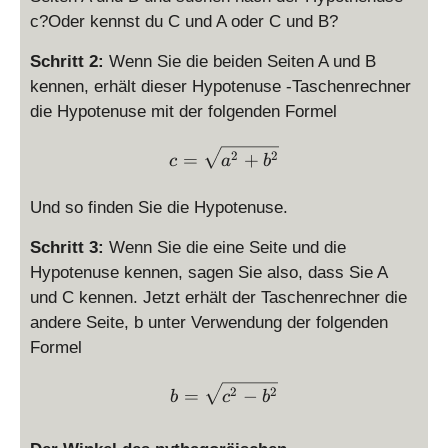
c?Oder kennst du C und A oder C und B?
Schritt 2:
Wenn Sie die beiden Seiten A und B
kennen, erhält dieser Hypotenuse -Taschenrechner
die Hypotenuse mit der folgenden Formel
c = \sqrt{a^2 + b^2}
2
2
=
+
c
a
b
Und so finden Sie die Hypotenuse.
Schritt 3:
Wenn Sie die eine Seite und die
Hypotenuse kennen, sagen Sie also, dass Sie A
und C kennen. Jetzt erhält der Taschenrechner die
andere Seite, b unter Verwendung der folgenden
Formel
b = \sqrt{c^2 - b^2}
2
2
=
−
b
c
b