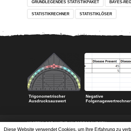
GRUNDLEGENDES STATISTIKPAKET
BAYES-RE
STATISTIKRECHNER
STATISTIKLÖSER
Trigonometrischer
Negative
Ausdrucksauswert
Folgenagewertrechner
KOSTENLOSE MATHE-HILFSRESSOURCEN
NUTZUNGSBEDINGUNGEN
DATENSCHUTZ-BESTIMMU
Diese Website verwendet Cookies, um Ihre Erfahrung zu verb