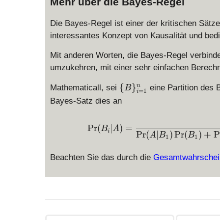
Mehr über die Bayes-Regel
Die Bayes-Regel ist einer der kritischen Sätze 
interessantes Konzept von Kausalität und bedi
Mit anderen Worten, die Bayes-Regel verbindet 
umzukehren, mit einer sehr einfachen Berechnu
\
{
}
n
Mathematicall, sei
eine Partition des 
B
=
1
i
{
Bayes-Satz dies an
B
\
P
r
(
∣
)
=
}
B
A
i
P
r
(
∣
)
P
r
(
)
+
P
A
B
B
1
1
_
{i
Beachten Sie das durch die
Gesamtwahrschein
=
1
}
^
n