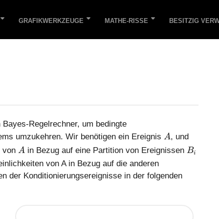
GRAFIKWERKZEUGE
MATHE-RISSE
BESITZIG VER
n Bayes-Regelrechner, um bedingte
A
rems umzukehren. Wir benötigen ein Ereignis
, und
A
A
B
n von
in Bezug auf eine Partition von Ereignissen
A
B
i
_
inlichkeiten von A in Bezug auf die anderen
i
n der Konditionierungsereignisse in der folgenden