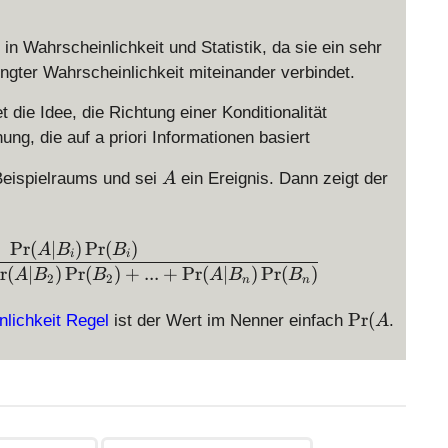
in Wahrscheinlichkeit und Statistik, da sie ein sehr
ngter Wahrscheinlichkeit miteinander verbindet.
die Idee, die Richtung einer Konditionalität
ng, die auf a priori Informationen basiert
A
Beispielraums und sei
ein Ereignis. Dann zeigt der
A
P
r
(
∣
)
P
r
(
)
\Pr(B_i | A ) = \displaystyle \frac{\Pr(A | B_i) 
A
B
B
i
i
r
(
∣
)
P
r
(
)
+
...
+
P
r
(
∣
)
P
r
(
)
A
B
B
A
B
B
2
2
n
n
\
P
r
(
lichkeit Regel
ist der Wert im Nenner einfach
.
A
P
r(
A