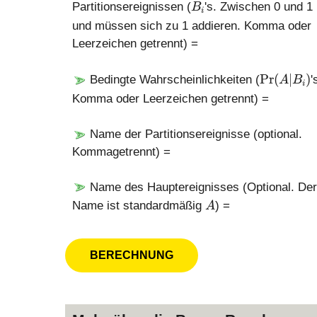
B
Partitionsereignissen (
's. Zwischen 0 und 1
B
i
_
und müssen sich zu 1 addieren. Komma oder
i
Leerzeichen getrennt) =
\
P
r
(
∣
)
Bedingte Wahrscheinlichkeiten (
'
A
B
i
P
Komma oder Leerzeichen getrennt) =
r(
A
Name der Partitionsereignisse (optional.
|
Kommagetrennt) =
B
_
i)
Name des Hauptereignisses (Optional. Der
A
Name ist standardmäßig
) =
A