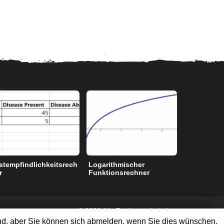
stempfindlichkeitsrech
Logarithmischer
Grad zum 
r
Funktionsrechner
©
2026 Alle Rechte vorbehalten
ind, aber Sie können sich abmelden, wenn Sie dies wünschen.