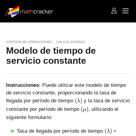
GESTIÓN DE OPERACIONES
CALCULADORAS
Modelo de tiempo de
servicio constante
Instrucciones:
Puede utilizar este modelo de tiempo
de servicio constante, proporcionando la tasa de
(
(
)
llegada por período de tiempo
y la tasa de servicio
λ
\l
(
(
)
constante por período de tiempo
, utilizando el
μ
a
\
siguiente formulario:
m
m
b
u
(
(
)
Tasa de llegada por período de tiempo
=
λ
d
)