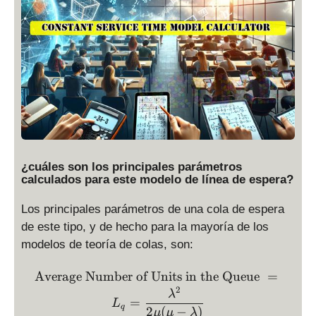
¿cuáles son los principales parámetros
calculados para este modelo de línea de espera?
Los principales parámetros de una cola de espera
de este tipo, y de hecho para la mayoría de los
modelos de teoría de colas, son:
\text{Average Number of 
Average Number of Units in the Queue
=
2
λ
=
L
q
2
(
−
)
μ
μ
λ