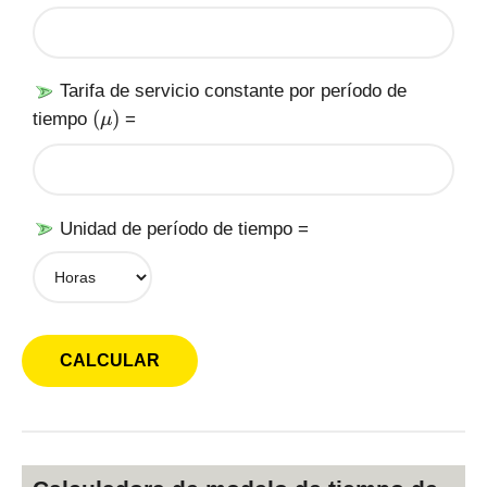
\l
a
a
)
m
b
Tarifa de servicio constante por período de
d
(
(
)
tiempo
=
a
μ
\
)
m
u
)
Unidad de período de tiempo =