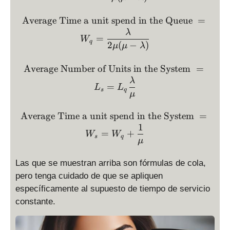
\text{Average Time a uni
Average Time a unit spend in the Queue
=
λ
=
W
q
2
(
−
)
μ
μ
λ
\text{Average Number of 
Average Number of Units in the System
=
λ
=
L
L
s
q
μ
\text{Average Time a uni
Average Time a unit spend in the System
=
1
=
+
W
W
s
q
μ
Las que se muestran arriba son fórmulas de cola,
pero tenga cuidado de que se apliquen
específicamente al supuesto de tiempo de servicio
constante.