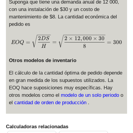
Suponga que tiene una demanda anual de 12 000,
con una instalación de $30 y un costo de
mantenimiento de $8. La cantidad económica del
pedido es
EOQ = \sqrt{\frac{2DS}{H
2
2
×
12
,
000
×
30
D
S
=
=
=
300
EOQ
8
H
Otros modelos de inventario
El cálculo de la cantidad óptima de pedido depende
en gran medida de los supuestos utilizados. La
EOQ hace suposiciones muy específicas. Hay
otros modelos como el
modelo de un solo periodo
o
el
cantidad de orden de producción
.
Calculadoras relacionadas