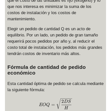
que el costo de las unidades es fijo (exógeno) y lo
que nos interesa es minimizar la suma de los
costos de instalación y los costos de
mantenimiento.
Elegir un pedido de cantidad Q es un acto de
equilibrio. Por un lado, un pedido de gran tamaño
requerirá pocos pedidos por año y, al reducir el
costo total de instalación, los pedidos más grandes
tendrán costos de inventario más altos.
Fórmula de cantidad de pedido
económico
Esta cantidad óptima de pedido se calcula mediante
la siguiente fórmula:
EOQ = \sqrt{\frac{2DS}
2
D
S
=
EOQ
H