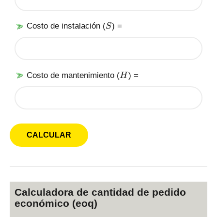
S
Costo de instalación (
) =
S
H
Costo de mantenimiento (
) =
H
Calculadora de cantidad de pedido
económico (eoq)