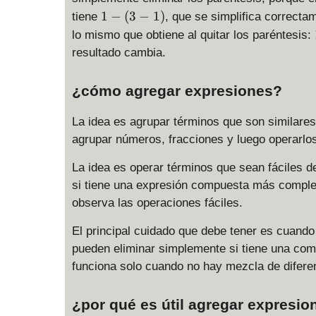
1
1
−
(
3
−
1
)
tiene
, que se simplifica correct
-
lo mismo que obtiene al quitar los paréntesis:
(
resultado cambia.
3
-
¿cómo agregar expresiones?
1
)
La idea es agrupar términos que son similare
agrupar números, fracciones y luego operarlo
La idea es operar términos que sean fáciles 
si tiene una expresión compuesta más compleja
observa las operaciones fáciles.
El principal cuidado que debe tener es cuando
pueden eliminar simplemente si tiene una com
funciona solo cuando no hay mezcla de difere
¿por qué es útil agregar expresio