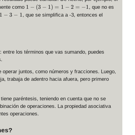
1
1
−
(
3
−
1
)
=
1
−
2
=
−
1
amente como
, que no es
-
1
1
−
3
−
1
, que se simplifica a -3, entonces el
(
-
3
3
-
-
1
1
)
s: entre los términos que vas sumando, puedes
=
1
s.
-
de operar juntos, como números y fracciones. Luego,
2
=
, trabaja de adentro hacia afuera, pero primero
-
1
 tiene paréntesis, teniendo en cuenta que no se
binación de operaciones. La propiedad asociativa
ntes operaciones.
nes?