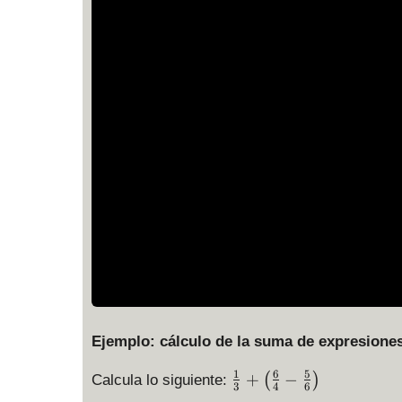
Ejemplo: cálculo de la suma de expresione
1
6
5
\
+
−
(
)
Calcula lo siguiente:
3
4
6
fr