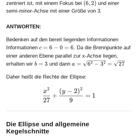
0
2
(
(
6
,
2
)
t
zentriert ist, mit einem Fokus bei
und einer
t
,
-
6
{
semi-minor-Achse mit einer Größe von 3.
{
2
a
,
7
7
)
^
2
}
}
ANTWORTEN:
2
)
)
)
}
Bedenken auf den bereit liegenden Informationen
=
c
=
6
−
0
=
6
Informationen
. Da die Brennpunkte auf
c
\
=
s
einer anderen Ebene parallel zur x-Achse liegen,
6
q
b
a
2
2
=
3
=
6
−
3
=
27
erhalten wir
und dann
b
a
-
rt
=
=
0
{
3
\
Daher heißt die Rechte der Ellipse:
=
1
s
6
2
2
6
(
−
2
)
q
\large \displaystyle \frac
x
y
+
=
1
-
rt
27
9
9
{
}
6
=
^
\
Die Ellipse und allgemeine
2
s
-
Kegelschnitte
q
3