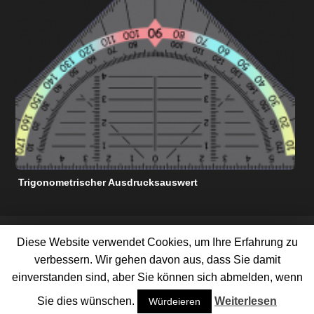
Trigonometrischer Ausdrucksauswert
N
KOSTENLOSE MATHE-HILFSRESSOURCEN
Diese Website verwendet Cookies, um Ihre Erfahrung zu
NUTZUNGSBEDINGUNGEN
DATENSCHUTZ-BESTIMMUNGEN
verbessern. Wir gehen davon aus, dass Sie damit
ÜBER UNS
KONTAKTIERE UNS
WERBEN SIE MIT UNS
SEITENVERZEICHNIS
einverstanden sind, aber Sie können sich abmelden, wenn
©
2026 Alle Rechte vorbehalten
Sie dies wünschen.
Weiterlesen
Würdeieren