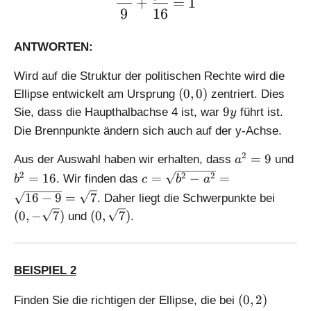
+
=
1
b
2
9
16
^
-
2
a
ANTWORTEN:
}
^
2
Wird auf die Struktur der politischen Rechte wird die
}
(
(
0
,
0
)
Ellipse entwickelt am Ursprung
zentriert. Dies
0
9
9
Sie, dass die Haupthalbachse 4 ist, war
führt ist.
y
,
y
Die Brennpunkte ändern sich auch auf der y-Achse.
0
)
a
2
=
9
Aus der Auswahl haben wir erhalten, dass
und
a
^
b
c
2
2
2
=
16
=
−
=
. Wir finden das
b
c
b
a
2
^
=
(
16
−
9
=
7
. Daher liegt die Schwerpunkte bei
=
2
\
0
(
(
0
,
−
7
)
(
0
,
7
)
und
.
9
=
s
,
0
1
q
-
,
6
rt
\
\
{
BEISPIEL 2
s
s
b
q
q
(
^
(
0
,
2
)
Finden Sie die richtigen der Ellipse, die bei
r
r