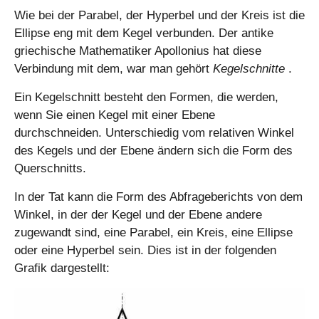
rt
^
Wie bei der Parabel, der Hyperbel und der Kreis ist die
7
2
Ellipse eng mit dem Kegel verbunden. Der antike
}
griechische Mathematiker Apollonius hat diese
=
Verbindung mit dem, war man gehört
Kegelschnitte
.
\
s
Ein Kegelschnitt besteht den Formen, die werden,
q
wenn Sie einen Kegel mit einer Ebene
rt
durchschneiden. Unterschiedig vom relativen Winkel
{
des Kegels und der Ebene ändern sich die Form des
2
Querschnitts.
7
}
In der Tat kann die Form des Abfrageberichts von dem
Winkel, in der der Kegel und der Ebene andere
zugewandt sind, eine Parabel, ein Kreis, eine Ellipse
oder eine Hyperbel sein. Dies ist in der folgenden
Grafik dargestellt: