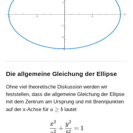
Die allgemeine Gleichung der Ellipse
Ohne viel theoretische Diskussion werden wir
feststellen, dass die allgemeine Gleichung der Ellipse
mit dem Zentrum am Ursprung und mit Brennpunkten
a
≥
auf der x-Achse für
lautet
a
b
\
g
2
2
\large \displaystyle \fra
x
y
+
=
1
e
2
2