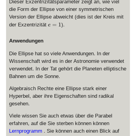
Dieser Exzentrizitätsparameter zeigt an, wie viel
a
^
die Form der Ellipse von einer symmetrischen
2
Version der Ellipse abweicht (dies ist der Kreis mit
}
e
=
1
der Exzentrizität
).
e
+
=
\
1
Anwendungen
fr
a
Die Ellipse hat so viele Anwendungen. In der
c
Wissenschaft wird es in der Astronomie verwendet
{
verwendet. In der Tat gehört die Planeten elliptische
y
^
Bahnen um die Sonne.
2
Algebraisch Rechte eine Ellipse stark einer
}
{
Hyperbel, aber ihre Eigenschaften sind radikal
a
gesehen.
^
2
Viele wissen Sie auch etwas über die Parabel
}
erfahren, auf die Sie sterben können können
=
Lernprogramm
. Sie können auch einen Blick auf