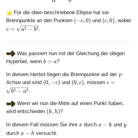
a
b
b
Für die oben beschriebene Ellipse hat sie
(
(
(
−
,
0
)
(
,
0
)
Brennpunkte an den Punkten
und
, wobei
c
c
-
c
c
2
2
=
−
.
c
a
b
c
,
=
,
0
\
0
)
s
)
Was passiert nun mit der Gleichung der obigen
q
b
>
Hyperbel, wenn
?
rt
b
a
>
{
a
In diesem Herbst liegen die Brennpunkte auf der y-
a
(
(
c
(
0
,
−
)
(
0
,
)
=
^
Achse und sind
und
, müssen
c
c
c
0
0
=
2
2
2
−
.
b
a
,
,
\
-
-
c
s
b
Wenn wir nun die Mitte auf einen Punkt haben,
c
)
q
^
(
(
,
)
wird entschieden
?
k
h
)
rt
2
k
{
}
x
x
y
,
−
In diesem Fall müssen Sie ihre
durch
und
x
x
k
y
b
-
h
x
−
durch
versucht.
x
h
^
k
)