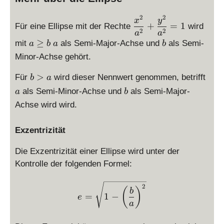
2
2
\
x
y
+
=
1
Für eine Ellipse mit der Rechte
wird
d
2
2
a
a
is
a
a
b
≥
mit
als Semi-Major-Achse und
als Semi-
a
b
a
b
p
\
Minor-Achse gehört.
la
g
y
e
b
a
>
Für
wird dieser Nennwert genommen, betrifft
b
a
st
b
>
b
als Semi-Minor-Achse und
als Semi-Major-
a
b
yl
a
Achse wird wird.
e
\
fr
Exzentrizität
a
c
Die Exzentrizität einer Ellipse wird unter der
{
Kontrolle der folgenden Formel:
x
^
\displaystyle e = \sqrt{1 -
2
(
)
b
2
=
1
−
e
a
}
{