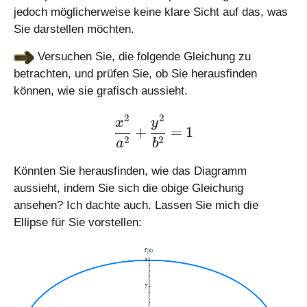
jedoch möglicherweise keine klare Sicht auf das, was
Sie darstellen möchten.
Versuchen Sie, die folgende Gleichung zu
betrachten, und prüfen Sie, ob Sie herausfinden
können, wie sie grafisch aussieht.
2
2
\large \displaystyle \fra
x
y
+
=
1
2
2
a
b
Könnten Sie herausfinden, wie das Diagramm
aussieht, indem Sie sich die obige Gleichung
ansehen? Ich dachte auch. Lassen Sie mich die
Ellipse für Sie vorstellen: