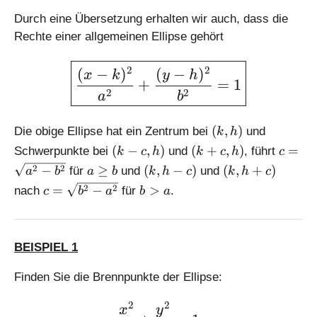
-
2
h
Durch eine Übersetzung erhalten wir auch, dass die
-
Rechte einer allgemeinen Ellipse gehört
a
^
\large \boxed{\displaysty
2
2
(
−
)
(
−
)
2
x
k
y
h
+
=
1
}
2
2
a
b
(
(
,
)
Die obige Ellipse hat ein Zentrum bei
und
k
h
k
(
(
c
(
−
,
)
(
+
,
)
=
Schwerpunkte bei
und
, führt
k
c
h
k
c
h
c
,
k
k
=
a
(
(
2
2
−
≥
(
,
−
)
(
,
+
)
für
und
und
a
b
a
b
k
h
c
k
h
c
h
-
+
\
\
k
k,
c
b
2
2
=
−
>
)
nach
für
.
c
b
a
b
a
c
c,
s
g
,
h
=
>
,
h
q
e
h
+
\
a
h
)
rt
b
-
c)
s
)
{
c
BEISPIEL 1
q
a
)
rt
^
Finden Sie die Brennpunkte der Ellipse:
{
2
b
-
2
2
\large \displaystyle \fra
x
y
^