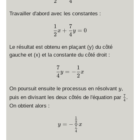
2
4
2
}
Travailler d'abord avec les constantes :
x
+
1
7
\displaystyle \frac{1}{2
+
=
0
x
y
\
2
4
fr
a
Le résultat est obtenu en plaçant (y) du côté
c
gauche et (x) et la constante du côté droit :
{
7
7
1
\displaystyle \frac{7}{4}
=
−
y
x
}
4
2
{
y
4
On poursuit ensuite le processus en résolvant
,
y
}
7
\
puis en divisant les deux côtés de l'équation par
.
4
y
f
On obtient alors :
=
r
0
a
1
\displaystyle y=-\frac{\f
2
=
−
c
y
x
7
{
4
7