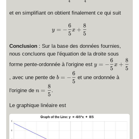
{
{
4
4
\
\
5
6
fr
fr
et en simplifiant on obtient finalement ce qui suit
}
}
a
a
{
x
c
6
8
\displaystyle y=-\frac{6
c
4
+
=
−
+
y
x
{
5
5
{
}
2
5
2
}
Conclusion
: Sur la base des données fournies,
}
{
{
nous concluons que l'équation de la droite sous
4
6
8
3
\
=
−
+
forme pente-ordonnée à l'origine est
y
x
}
}
d
5
5
6
\
=
is
=
−
, avec une pente de
et une ordonnée à
b
d
5
-
p
8
\
is
\
la
=
l'origine de
.
n
d
5
p
fr
y
is
la
a
st
Le graphique linéaire est
p
y
c
yl
la
st
{
e
y
yl
3
y
st
e
}
=
yl
b
{
-