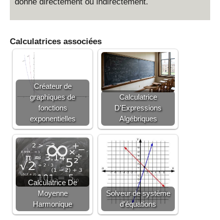
5
donné directement ou indirectement.
}
Calculatrices associées
Créateur de
graphiques de
Calculatrice
fonctions
D'Expressions
exponentielles
Algébriques
Calculatrice De
Moyenne
Solveur de système
Harmonique
d'équations