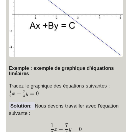
Exemple : exemple de graphique d'équations
linéaires
\
Tracez le graphique des équations suivantes :
fr
1
7
+
=
0
x
y
2
4
a
c
Solution:
Nous devons travailler avec l'équation
{
suivante :
1
}
1
7
\displaystyle \frac{1}{2
+
=
0
x
y
{