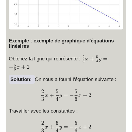
=
\
\
0
fr
fr
a
a
c
c
{
{
2
2
}
}
Exemple : exemple de graphique d'équations
linéaires
{
{
7
7
2
5
\
+
=
Obtenez la ligne qui représente :
x
y
}
}
3
4
fr
5
x
−
+
2
x
6
a
c
Solution:
On nous a fourni l'équation suivante :
{
2
2
5
5
\displaystyle \frac{2}{3
+
=
−
+
2
x
y
x
}
3
4
6
{
3
Travailler avec les constantes :
}
x
2
5
5
\displaystyle \frac{2}{3
+
=
−
+
2
x
y
x
+
3
4
6