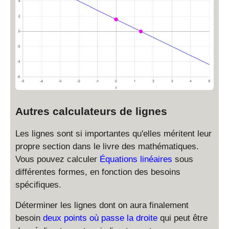
e
=
2
\
n
-
}
fr
=
\
a
\
fr
c
fr
a
{
a
c
6
c
{
}
{
6
{
8
}
5
}
{
}
Autres calculateurs de lignes
{
5
x
5
}
+
Les lignes sont si importantes qu'elles méritent leur
}
\
propre section dans le livre des mathématiques.
fr
Vous pouvez calculer
Équations linéaires
sous
a
différentes formes, en fonction des besoins
c
spécifiques.
{
8
Déterminer les lignes dont on aura finalement
}
besoin
deux points où passe la droite
qui peut être
{