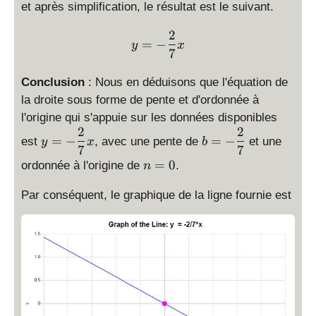
et après simplification, le résultat est le suivant.
}
{
2
\displaystyle y=-\frac{2}
4
=
−
y
x
7
}
Conclusion
: Nous en déduisons que l'équation de
la droite sous forme de pente et d'ordonnée à
l'origine qui s'appuie sur les données disponibles
2
2
\
\
=
−
=
−
est
, avec une pente de
et une
y
x
b
d
d
7
7
\
is
=
0
is
ordonnée à l'origine de
.
n
d
p
p
is
Par conséquent, le graphique de la ligne fournie est
la
la
p
y
y
la
st
st
y
yl
yl
st
e
e
yl
y
b
e
=
=
n
-
-