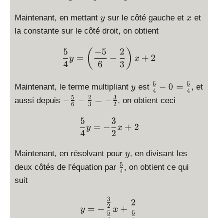
\
y
x
fr
Maintenant, en mettant
sur le côté gauche et
et
y
x
a
la constante sur le côté droit, on obtient
c
{
5
−
5
2
\displaystyle \frac{5}{4}y
(
)
=
−
+
2
5
y
x
4
6
3
}
{
5
5
y
\
−
0
=
Maintenant, le terme multipliant
est
, et
y
4
4
4
fr
5
2
3
-
−
−
=
−
aussi depuis
, on obtient ceci
}
6
3
2
a
\
y
c
fr
5
3
\displaystyle \frac{5}{4
=
=
−
+
2
{
y
x
a
4
2
-
5
c
\
}
y
{
Maintenant, en résolvant pour
, en divisant les
y
fr
{
5
5
\
a
deux côtés de l'équation par
, on obtient ce qui
4
4
}
f
c
suit
}
{
r
{
-
6
a
5
3
\displaystyle y=-\frac{\
2
0
}
2
=
−
+
c
}
y
x
=
5
5
-