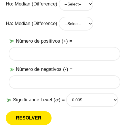
Ho: Median (Difference)
Ha: Median (Difference)
Número de positivos (+) =
Número de negativos (-) =
\
Significance Level (
) =
α
a
l
p
h
a