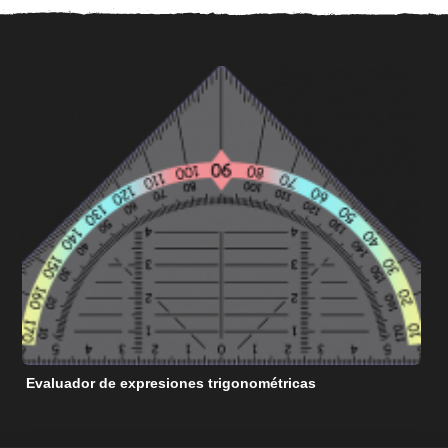
Evaluador de expresiones trigonométricas
C