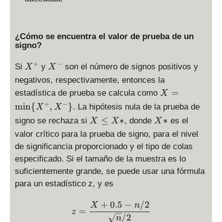
¿Cómo se encuentra el valor de prueba de un
signo?
X
X
+
−
Si
y
son el número de signos positivos y
X
X
^
^
negativos, respectivamente, entonces la
+
-
X
=
estadística de prueba se calcula como
X
=
+
−
m
i
n
{
,
}
. La hipótesis nula de la prueba de
X
X
\
X
X
≤
∗
∗
signo se rechaza si
, donde
es el
X
X
X
m
\
*
valor crítico para la prueba de signo, para el nivel
in
le
\
de significancia proporcionado y el tipo de colas
X
{
especificado. Si el tamaño de la muestra es lo
*
X
suficientemente grande, se puede usar una fórmula
^
para un estadístico z, y es
+
,
+
0.5
−
/2
z = \frac{X + 0.5 - n/2 }
X
n
=
X
z
/2
n