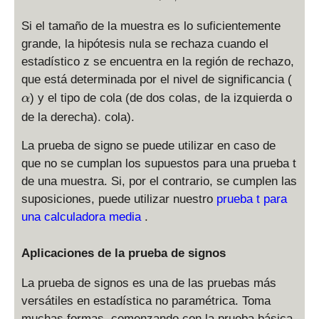
^-
\
Si el tamaño de la muestra es lo suficientemente
}
grande, la hipótesis nula se rechaza cuando el
estadístico z se encuentra en la región de rechazo,
\
que está determinada por el nivel de significancia (
a
) y el tipo de cola (de dos colas, de la izquierda o
α
l
de la derecha). cola).
p
h
La prueba de signo se puede utilizar en caso de
a
que no se cumplan los supuestos para una prueba t
de una muestra. Si, por el contrario, se cumplen las
suposiciones, puede utilizar nuestro
prueba t para
una calculadora media
.
Aplicaciones de la prueba de signos
La prueba de signos es una de las pruebas más
versátiles en estadística no paramétrica. Toma
muchas formas, comenzando con la prueba básica