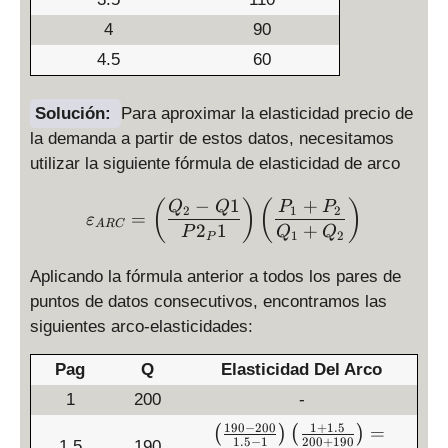
4
90
4.5
60
Solución:
Para aproximar la elasticidad precio de
la demanda a partir de estos datos, necesitamos
utilizar la siguiente fórmula de elasticidad de arco
−
1
+
\varepsilon_{ARC} = \dis
(
)
(
)
Q
Q
P
P
2
1
2
=
ε
A
RC
2
1
+
P
Q
Q
1
2
P
Aplicando la fórmula anterior a todos los pares de
puntos de datos consecutivos, encontramos las
siguientes arco-elasticidades:
Pag
Q
Elasticidad Del Arco
1
200
-
190
−
200
1
+
1.5
\l
=
(
)
(
)
1.5
−
1
200
+
190
1.5
190