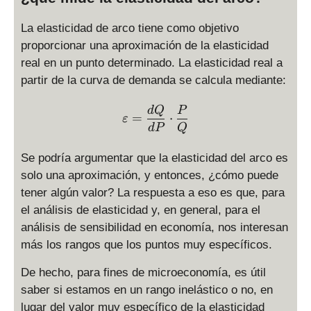
La elasticidad de arco tiene como objetivo
proporcionar una aproximación de la elasticidad
real en un punto determinado. La elasticidad real a
partir de la curva de demanda se calcula mediante:
\varepsilon = \displaysty
d
Q
P
=
⋅
ε
d
P
Q
Se podría argumentar que la elasticidad del arco es
solo una aproximación, y entonces, ¿cómo puede
tener algún valor? La respuesta a eso es que, para
el análisis de elasticidad y, en general, para el
análisis de sensibilidad en economía, nos interesan
más los rangos que los puntos muy específicos.
De hecho, para fines de microeconomía, es útil
saber si estamos en un rango inelástico o no, en
lugar del valor muy específico de la elasticidad