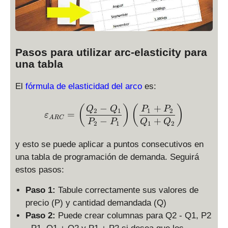
Pasos para utilizar arc-elasticity para
una tabla
El
fórmula de elasticidad del arco
es:
−
+
\varepsilon_{ARC} = \disp
(
)
(
)
Q
Q
P
P
2
1
1
2
=
ε
A
RC
−
+
P
P
Q
Q
2
1
1
2
y esto se puede aplicar a puntos consecutivos en
una tabla de programación de demanda. Seguirá
estos pasos:
Paso 1:
Tabule correctamente sus valores de
precio (P) y cantidad demandada (Q)
Paso 2:
Puede crear columnas para Q2 - Q1, P2