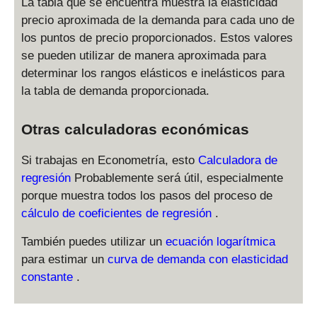
La tabla que se encuentra muestra la elasticidad
a
{
0
5
{
1.
\
precio aproximada de la demanda para cada uno de
c
9
-
5
2.
5
ri
{
los puntos de precio proporcionados. Estos valores
0
1
}
5
}
g
6
se pueden utilizar de manera aproximada para
-
3
{
-
\
h
0
1
0
3
determinar los rangos elásticos e inelásticos para
2
ri
t)
-
1
}
-
}
g
\l
la tabla de demanda proporcionada.
9
0
{
2.
\
h
ef
0
}
3.
5
ri
t)
t(
Otras calculadoras económicas
}
{
5
}
g
\l
\
{
4
-
\
h
ef
fr
Si trabajas en Econometría, esto
Calculadora de
4.
-
3
ri
t)
t(
a
5
regresión
Probablemente será útil, especialmente
3.
}
g
\l
\
c
-
porque muestra todos los pasos del proceso de
5
\
h
ef
fr
{
4
}
ri
t)
cálculo de coeficientes de regresión
t(
.
a
1
}
\
g
\l
\
c
+
\
También puedes utilizar un
ecuación logarítmica
ri
h
ef
fr
{
1.
ri
g
t)
para estimar un
curva de demanda con elasticidad
t(
a
1.
5
g
h
\l
\
c
5
constante
.
}
h
t)
ef
fr
{
+
{
t)
\l
t(
a
2
2
2