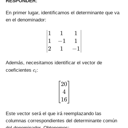
RESPONDER:
En primer lugar, identificamos el determinante que va
en el denominador:
\large\displaystyle \left|
1
1
1
1
−
1
1
2
1
−
1
Además, necesitamos identificar el vector de
c
coeficientes
:
c
i
_
i
\large\displaystyle \left[
20
4
16
Este vector será el que irá reemplazando las
columnas correspondientes del determinante común
del denominador. Obtenemos: