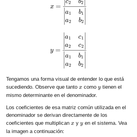
c
b
2
2
=
x
a
b
1
1
a
b
2
2
\large \displaystyle y = \
a
c
1
1
a
c
2
2
=
y
a
b
1
1
a
b
2
2
Tengamos una forma visual de entender lo que está
x
y
sucediendo. Observe que tanto
como
tienen el
x
y
mismo determinante en el denominador.
Los coeficientes de esa matriz común utilizada en el
denominador se derivan directamente de los
x
y
coeficientes que multiplican
y
en el sistema. Vea
x
y
la imagen a continuación: