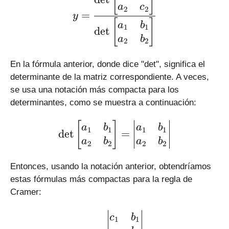
[
]
a
c
2
2
=
y
[
]
a
b
1
1
d
e
t
a
b
2
2
En la fórmula anterior, donde dice "det", significa el
determinante de la matriz correspondiente. A veces,
se usa una notación más compacta para los
determinantes, como se muestra a continuación:
\large \displaystyle \det
[
]
a
b
a
b
1
1
1
1
d
e
t
=
a
b
a
b
2
2
2
2
Entonces, usando la notación anterior, obtendríamos
estas fórmulas más compactas para la regla de
Cramer:
\large \displaystyle x = \
c
b
1
1