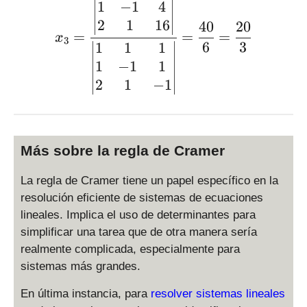
1
−
1
4
2
1
16
40
20
=
=
=
x
3
6
3
1
1
1
1
−
1
1
2
1
−
1
Más sobre la regla de Cramer
La regla de Cramer tiene un papel específico en la
resolución eficiente de sistemas de ecuaciones
lineales. Implica el uso de determinantes para
simplificar una tarea que de otra manera sería
realmente complicada, especialmente para
sistemas más grandes.
En última instancia, para
resolver sistemas lineales