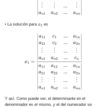
⋮
⋮
⋮
...
...
a
a
a
1
2
n
n
nn
x
• La solución para
es
x
2
_
2
\large\displaystyle x_1 =
...
a
c
a
11
1
1
n
...
a
c
a
21
2
2
n
⋮
⋮
⋮
...
...
a
a
c
1
2
n
n
n
=
x
1
...
a
a
a
11
12
1
n
...
a
a
a
21
22
2
n
⋮
⋮
⋮
...
...
a
a
a
1
2
n
n
nn
Y así. Como puede ver, el determinante en el
denominador es el mismo, y el del numerador se