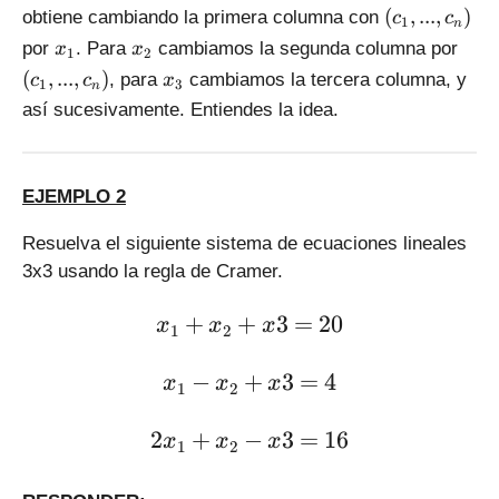
(
(
,
...
,
)
obtiene cambiando la primera columna con
c
c
1
n
c
x
x
(
por
. Para
cambiamos la segunda columna por
x
x
1
2
_
_
_
c
x
(
,
...
,
)
, para
cambiamos la tercera columna, y
c
c
x
1
3
1
n
1
2
_
_
así sucesivamente. Entiendes la idea.
,
1
3
..
,
.,
..
c
.,
EJEMPLO 2
_
c
n
_
Resuelva el siguiente sistema de ecuaciones lineales
)
n
3x3 usando la regla de Cramer.
)
\large x_1 + x_2 + x3 = 2
+
+
3
=
20
x
x
x
1
2
\large x_1 - x_2 + x3 = 4
−
+
3
=
4
x
x
x
1
2
\large 2x_1 + x_2 - x3 = 1
2
+
−
3
=
16
x
x
x
1
2