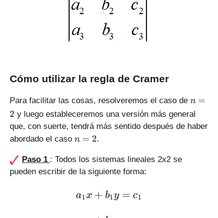
Cómo utilizar la regla de Cramer
n
=
Para facilitar las cosas, resolveremos el caso de
n
=
2
y luego estableceremos una versión más general
2
que, con suerte, tendrá más sentido después de haber
n
=
2
abordado el caso
.
n
=
2
Paso 1
: Todos los sistemas lineales 2x2 se
pueden escribir de la siguiente forma:
\large a_1 x + b_1 y = c_1
+
=
a
x
b
y
c
1
1
1