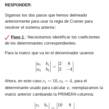
RESPONDER:
Sigamos los dos pasos que hemos delineado
anteriormente para usar la regla de Cramer para
resolver el sistema anterior:
Paso 1
: Necesitamos identificar los coeficientes
de los determinantes correspondientes.
Para la matriz que va en el denominador usamos
\left|\begin{matrix} a_1 
2
8
a
b
1
1
=
2
−
4
a
b
2
2
c
=
10
,
=
4
Ahora, en este caso
, para el
c
c
1
2
_
x
determinante usado para calcular
, reemplazamos la
x
1
matriz anterior cambiando la PRIMERA columna:
=
1
\left|\begin{matrix} c_1 
10
8
c
b
1
1
0,
=