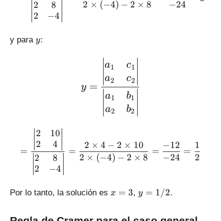
2
×
(
−
4
)
−
2
×
8
−
24
2
8
2
−
4
y
y para
:
y
\large \displaystyle y = \
a
c
1
1
a
c
2
2
=
y
a
b
1
1
a
b
2
2
= \frac{\left|\begin{matri
2
10
2
4
2
×
4
−
2
×
10
−
12
1
=
=
=
=
2
×
(
−
4
)
−
2
×
8
−
24
2
2
8
2
−
4
x
y
=
3
=
1/2
Por lo tanto, la solución es
,
.
x
y
=
=
3
1
Regla de Cramer para el caso general