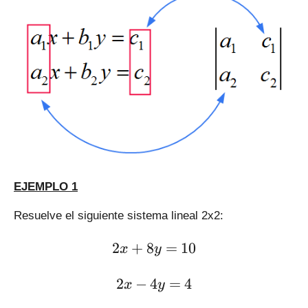
EJEMPLO 1
Resuelve el siguiente sistema lineal 2x2:
\large 2x + 8y = 10
2
+
8
=
10
x
y
\large 2x - 4y = 4
2
−
4
=
4
x
y