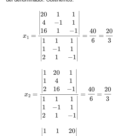
\large\displaystyle x_1 = 
20
1
1
4
−
1
1
16
1
−
1
40
20
=
=
=
x
1
6
3
1
1
1
1
−
1
1
2
1
−
1
\large\displaystyle x_2 = 
1
20
1
1
4
1
2
16
−
1
40
20
=
=
=
x
2
6
3
1
1
1
1
−
1
1
2
1
−
1
\large\displaystyle x_3 = 
1
1
20