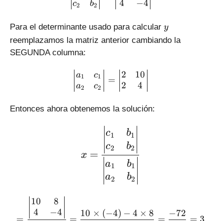
4
−
4
c
b
2
2
c
_
y
Para el determinante usado para calcular
2
y
=
reemplazamos la matriz anterior cambiando la
4
SEGUNDA columna:
\left|\begin{matrix} a_1 
2
10
a
c
1
1
=
2
4
a
c
2
2
Entonces ahora obtenemos la solución:
\large \displaystyle x = \
c
b
1
1
c
b
2
2
=
x
a
b
1
1
a
b
2
2
= \frac{\left|\begin{matri
10
8
4
−
4
10
×
(
−
4
)
−
4
×
8
−
72
=
=
=
=
3