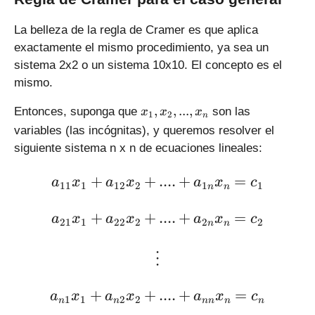
/
2
La belleza de la regla de Cramer es que aplica
exactamente el mismo procedimiento, ya sea un
sistema 2x2 o un sistema 10x10. El concepto es el
mismo.
x
,
,
...
,
Entonces, suponga que
son las
x
x
x
1
2
n
_
variables (las incógnitas), y queremos resolver el
1
siguiente sistema n x n de ecuaciones lineales:
,
x
\large a_{11} x_1 + a_{12
+
+
....
+
=
a
x
a
x
a
x
c
11
1
12
2
1
1
_
n
n
2
\large a_{21} x_1 + a_{22
+
+
....
+
=
,
a
x
a
x
a
x
c
21
1
22
2
2
2
n
n
..
.,
\large \vdots
⋮
x
_
\large a_{n1} x_1 + a_{n2
+
+
....
+
=
n
a
x
a
x
a
x
c
1
1
2
2
n
n
nn
n
n