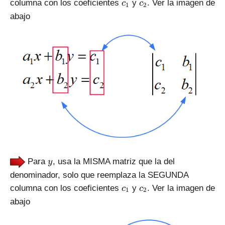
c
c
columna con los coeficientes
y
. Ver la imagen de
c
c
1
2
_
_
abajo
1
2
y
Para
, usa la MISMA matriz que la del
y
denominador, solo que reemplaza la SEGUNDA
c
c
columna con los coeficientes
y
. Ver la imagen de
c
c
1
2
_
_
abajo
1
2