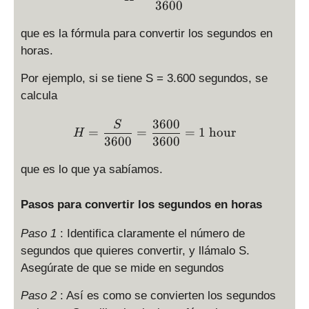
3600
6
0
que es la fórmula para convertir los segundos en
\
horas.
ti
m
Por ejemplo, si se tiene S = 3.600 segundos, se
es
calcula
H
=
3600
H = \displaystyle \frac{S
S
=
=
=
1
hour
3,
H
3600
3600
6
0
que es lo que ya sabíamos.
0
\
Pasos para convertir los segundos en horas
ti
m
Paso 1
: Identifica claramente el número de
es
segundos que quieres convertir, y llámalo S.
H
Asegúrate de que se mide en segundos
Paso 2
: Así es como se convierten los segundos