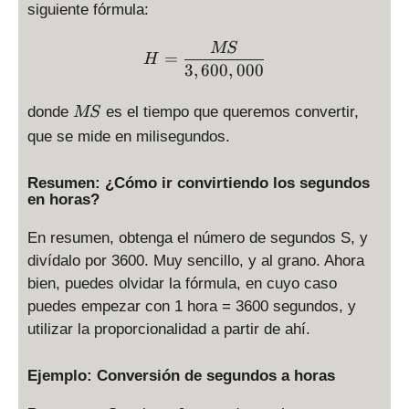
is
siguiente fórmula:
p
la
H = \displaystyle \frac{M
MS
=
H
y
3
,
600
,
000
st
yl
M
donde
es el tiempo que queremos convertir,
MS
e
S
que se mide en milisegundos.
\
fr
Resumen: ¿Cómo ir convirtiendo los segundos
a
en horas?
c
{
En resumen, obtenga el número de segundos S, y
S
divídalo por 3600. Muy sencillo, y al grano. Ahora
}
bien, puedes olvidar la fórmula, en cuyo caso
{
3
puedes empezar con 1 hora = 3600 segundos, y
6
utilizar la proporcionalidad a partir de ahí.
0
0
Ejemplo: Conversión de segundos a horas
}