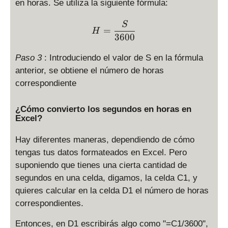
en horas. Se utiliza la siguiente fórmula:
H = \displaystyle \frac{S
S
=
H
3600
Paso 3
: Introduciendo el valor de S en la fórmula
anterior, se obtiene el número de horas
correspondiente
¿Cómo convierto los segundos en horas en
Excel?
Hay diferentes maneras, dependiendo de cómo
tengas tus datos formateados en Excel. Pero
suponiendo que tienes una cierta cantidad de
segundos en una celda, digamos, la celda C1, y
quieres calcular en la celda D1 el número de horas
correspondientes.
Entonces, en D1 escribirás algo como "=C1/3600",