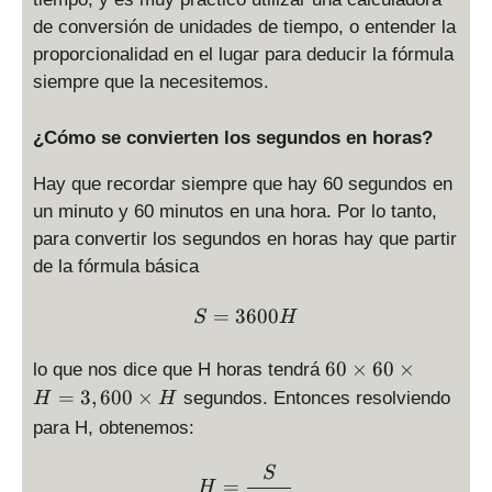
de conversión de unidades de tiempo, o entender la
proporcionalidad en el lugar para deducir la fórmula
siempre que la necesitemos.
¿Cómo se convierten los segundos en horas?
Hay que recordar siempre que hay 60 segundos en
un minuto y 60 minutos en una hora. Por lo tanto,
para convertir los segundos en horas hay que partir
de la fórmula básica
S = 3600 H
=
3600
S
H
6
60
×
60
×
lo que nos dice que H horas tendrá
0
=
3
,
600
×
segundos. Entonces resolviendo
H
H
\
para H, obtenemos:
ti
m
H = \displaystyle \frac{S
S
=
es
H