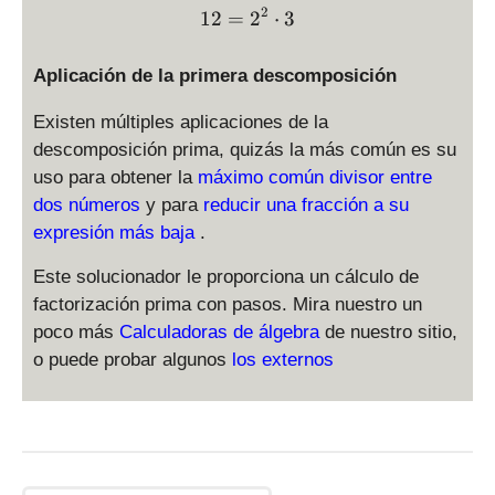
2
12 = 2^2 \cdot 3
12
=
2
⋅
3
Aplicación de la primera descomposición
Existen múltiples aplicaciones de la
descomposición prima, quizás la más común es su
uso para obtener la
máximo común divisor entre
dos números
y para
reducir una fracción a su
expresión más baja
.
Este solucionador le proporciona un cálculo de
factorización prima con pasos. Mira nuestro un
poco más
Calculadoras de álgebra
de nuestro sitio,
o puede probar algunos
los externos