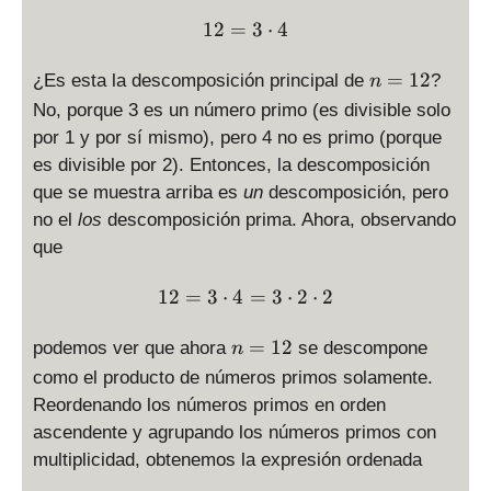
2
12 = 3 \cdot 4
12
=
3
⋅
4
n
=
12
¿Es esta la descomposición principal de
?
n
=
No, porque 3 es un número primo (es divisible solo
1
por 1 y por sí mismo), pero 4 no es primo (porque
2
es divisible por 2). Entonces, la descomposición
que se muestra arriba es
un
descomposición, pero
no el
los
descomposición prima. Ahora, observando
que
12 = 3 \cdot 4 = 3 \cdot 2
12
=
3
⋅
4
=
3
⋅
2
⋅
2
n
=
12
podemos ver que ahora
se descompone
n
=
como el producto de números primos solamente.
1
Reordenando los números primos en orden
2
ascendente y agrupando los números primos con
multiplicidad, obtenemos la expresión ordenada