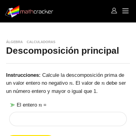
ÁLGEBRA
CALCULADORAS
Descomposición principal
Instrucciones:
Calcule la descomposición prima de
n
n
un valor entero no negativo
. El valor de
debe ser
n
n
un número entero y mayor o igual que 1.
n
El entero
=
n