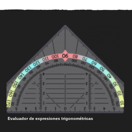
Evaluador de expresiones trigonométricas
C