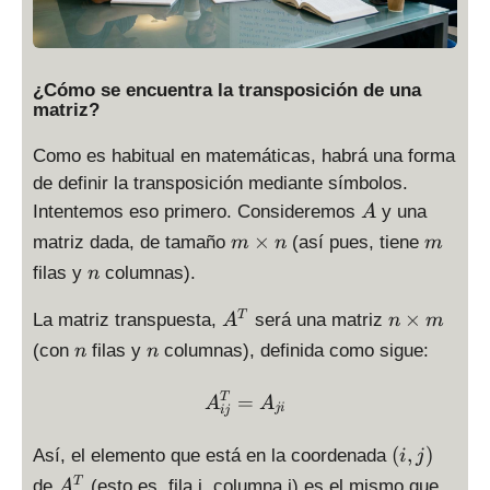
¿Cómo se encuentra la transposición de una
matriz?
Como es habitual en matemáticas, habrá una forma
de definir la transposición mediante símbolos.
A
Intentemos eso primero. Consideremos
y una
A
m
m
×
matriz dada, de tamaño
(así pues, tiene
m
n
m
\
n
filas y
columnas).
n
ti
m
A
n
×
T
La matriz transpuesta,
será una matriz
A
n
m
es
^
\
n
n
(con
filas y
columnas), definida como sigue:
n
n
n
T
ti
m
A^{T}_{ij} = A_{ji}
=
T
A
A
es
ji
ij
m
(
(
,
)
Así, el elemento que está en la coordenada
i
j
i
A
T
de
(esto es, fila i, columna j) es el mismo que
A