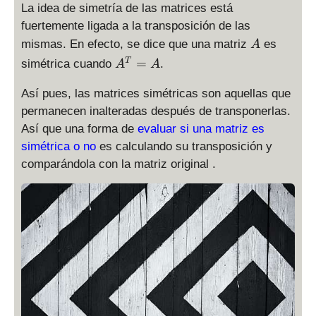
La idea de simetría de las matrices está
fuertemente ligada a la transposición de las
A
mismas. En efecto, se dice que una matriz
es
A
A
=
T
simétrica cuando
.
A
A
^
T
Así pues, las matrices simétricas son aquellas que
=
permanecen inalteradas después de transponerlas.
A
Así que una forma de
evaluar si una matriz es
simétrica o no
es calculando su transposición y
comparándola con la matriz original .