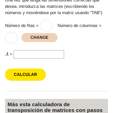
Una vez que tenga las dimensiones correctas que
desea, introduzca las matrices (escribiendo los
números y moviéndose por la matriz usando "TAB")
Número de filas =
Número de columnas =
CHANGE
A
=
A
Más esta calculadora de
transposición de matrices con pasos