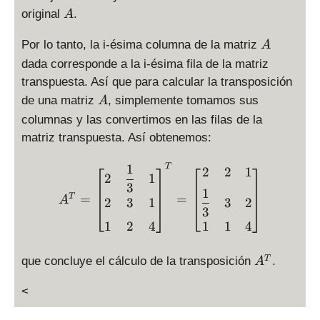
A
original
.
A
A
Por lo tanto, la i-ésima columna de la matriz
A
dada corresponde a la i-ésima fila de la matriz
transpuesta. Así que para calcular la transposición
A
de una matriz
, simplemente tomamos sus
A
columnas y las convertimos en las filas de la
matriz transpuesta. Así obtenemos:
A^T = \begin{bmatrix} \dis
1
T
2
2
1
2
1
3
1
=
=
T
A
2
3
1
3
2
3
1
2
4
1
1
4
A
T
que concluye el cálculo de la transposición
.
A
^
T
<