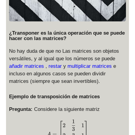
¿Transponer es la única operación que se puede
hacer con las matrices?
No hay duda de que no Las matrices son objetos
versátiles, y al igual que los números se puede
añadir matrices
,
restar
y
multiplicar matrices
e
incluso en algunos casos se pueden dividir
matrices (siempre que sean invertibles).
Ejemplo de transposición de matrices
Pregunta:
Considere la siguiente matriz
1
A = \begin{bmatrix} \displ
2
1
3
=
A