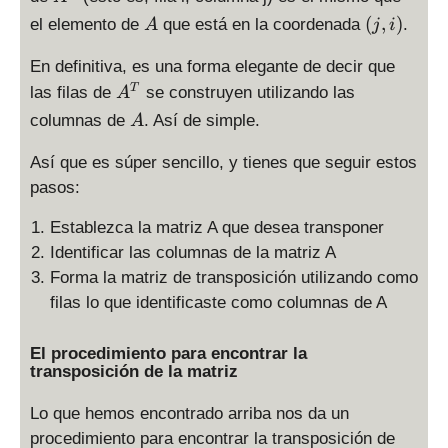
,
^
A
(
(
,
)
el elemento de
que está en la coordenada
.
A
j
i
j
T
j
)
,
En definitiva, es una forma elegante de decir que
i
A
T
las filas de
se construyen utilizando las
A
)
^
A
columnas de
. Así de simple.
A
T
Así que es súper sencillo, y tienes que seguir estos
pasos:
Establezca la matriz A que desea transponer
Identificar las columnas de la matriz A
Forma la matriz de transposición utilizando como
filas lo que identificaste como columnas de A
El procedimiento para encontrar la
transposición de la matriz
Lo que hemos encontrado arriba nos da un
procedimiento para encontrar la transposición de