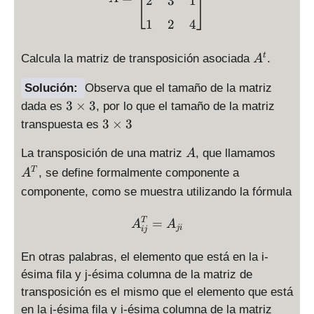
2
3
1
1
2
4
A
t
Calcula la matriz de transposición asociada
.
A
^
t
Solución:
Observa que el tamaño de la matriz
3
3
×
3
dada es
, por lo que el tamaño de la matriz
\
3
3
×
3
transpuesta es
ti
\
m
A
A
ti
La transposición de una matriz
, que llamamos
A
es
^
m
T
, se define formalmente componente a
A
3
T
es
componente, como se muestra utilizando la fórmula
3
A^{T}_{ij} = A_{ji}
=
T
A
A
ji
ij
En otras palabras, el elemento que está en la i-
ésima fila y j-ésima columna de la matriz de
transposición es el mismo que el elemento que está
en la j-ésima fila y i-ésima columna de la matriz