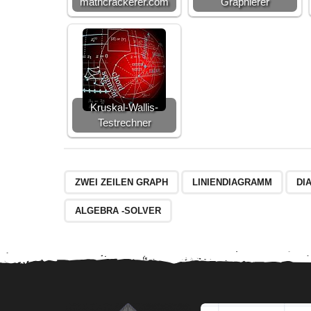
mathcrackerer.com
Graphierer
Kruskal-Wallis-
Testrechner
ZWEI ZEILEN GRAPH
LINIENDIAGRAMM
DI
ALGEBRA -SOLVER