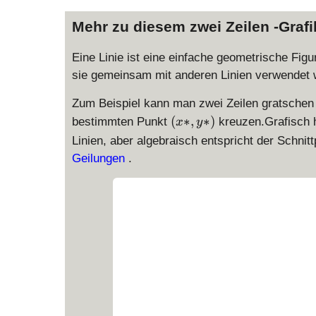
Mehr zu diesem zwei Zeilen -Graf
Eine Linie ist eine einfache geometrische Fig
sie gemeinsam mit anderen Linien verwendet 
Zum Beispiel kann man zwei Zeilen gratschen 
(
(
∗
,
∗
)
bestimmten Punkt
kreuzen.Grafisch h
x
y
x
Linien, aber algebraisch entspricht der Schnit
*
Geilungen
.
,
y
*
)