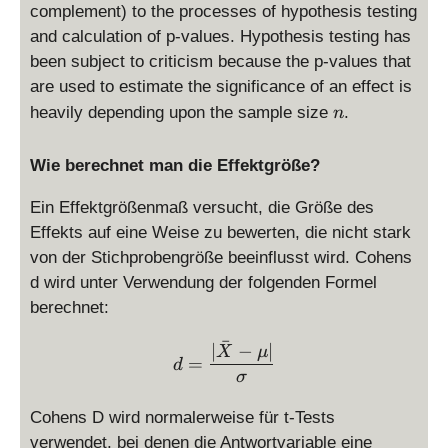
complement) to the processes of hypothesis testing
and calculation of p-values. Hypothesis testing has
been subject to criticism because the p-values that
are used to estimate the significance of an effect is
n
heavily depending upon the sample size
.
n
Wie berechnet man die Effektgröße?
Ein Effektgrößenmaß versucht, die Größe des
Effekts auf eine Weise zu bewerten, die nicht stark
von der Stichprobengröße beeinflusst wird. Cohens
d wird unter Verwendung der folgenden Formel
berechnet:
ˉ
d = \frac{|\bar X - \mu|}
∣
−
∣
X
μ
=
d
σ
Cohens D wird normalerweise für t-Tests
verwendet, bei denen die Antwortvariable eine