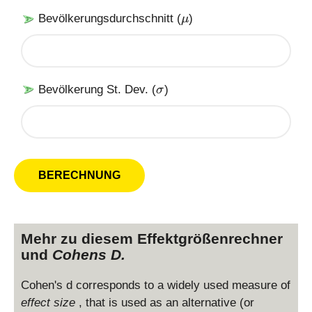
X
\
Bevölkerungsdurchschnitt (
)
μ
m
u
\
Bevölkerung St. Dev. (
)
σ
si
g
m
a
Mehr zu diesem Effektgrößenrechner
und
Cohens D.
Cohen's d corresponds to a widely used measure of
effect size
, that is used as an alternative (or