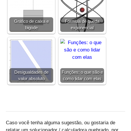
Gráfico de caixa e
Fórmula de queda
bigode
exponencial
Desigualdades de
Funções: o que são e
valor absoluto
como lidar com elas
Caso você tenha alguma sugestão, ou gostaria de
relatar um solucionador / calculadora quebrado, por