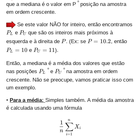
5
º
n
que a mediana é o valor em P
posição na amostra
a
(
em ordem crescente.
t
n
X
+
Se este valor NÃO for inteiro, então encontramos
_
1
P
P
e
que são os inteiros mais próximos à
P
P
2
L
U
)
_
_
P
P
P
,
=
10.2
esquerda e à direita de
. (Ex: se
, então
P
P
L
U
=
_
..
P
=
10
=
11
e
).
P
P
L
U
1
L
.,
_
0.
=
\
U
Então, a mediana é a média dos valores que estão
2
1
h
=
P
P
º
º
nas posições
e
na amostra em ordem
P
P
L
U
0
a
1
_
_
crescente. Não se preocupe, vamos praticar isso com
t
1
L
U
um exemplo.
X
_
•
Para a média:
Simples também. A média da amostra
n
é calculada usando uma fórmula
\displaystyle \frac{1}{n
n
1
∑
X
i
n
=
1
i