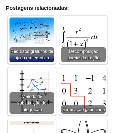
Postagens relacionadas:
Recursos gratuitos de
Decomposição
ajuda matemática
parcial da fração
Método de
substituição de
integração
Eliminação gaussiana