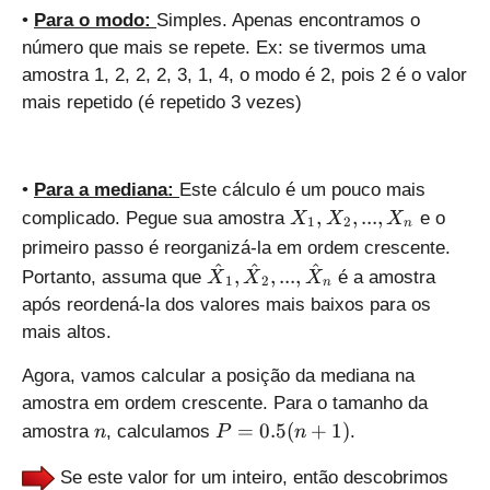
2
•
Para o modo:
Simples. Apenas encontramos o
,
número que mais se repete. Ex: se tivermos uma
..
amostra 1, 2, 2, 2, 3, 1, 4, o modo é 2, pois 2 é o valor
.,
mais repetido (é repetido 3 vezes)
X
_
n
•
Para a mediana:
Este cálculo é um pouco mais
X
,
,
...
,
complicado. Pegue sua amostra
e o
X
X
X
1
2
n
_
primeiro passo é reorganizá-la em ordem crescente.
1
^
^
^
\
,
,
...
,
Portanto, assuma que
é a amostra
X
X
X
1
2
,
n
h
após reordená-la dos valores mais baixos para os
X
a
mais altos.
_
t
2
X
Agora, vamos calcular a posição da mediana na
,
_
amostra em ordem crescente. Para o tamanho da
..
1
n
P
=
0.5
(
+
1
)
.,
amostra
, calculamos
.
n
P
n
,
=
X
\
0.
Se este valor for um inteiro, então descobrimos
_
h