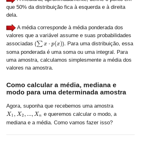
que 50% da distribuição fica à esquerda e à direita
dela.
A média corresponde à média ponderada dos
valores que a variável assume e suas probabilidades
\
⋅
(
)
∑
associadas (
). Para uma distribuição, essa
x
p
x
s
soma ponderada é uma soma ou uma integral. Para
u
uma amostra, calculamos simplesmente a média dos
m
valores na amostra.
x
\
c
Como calcular a média, mediana e
d
modo para uma determinada amostra
o
t
X
Agora, suponha que recebemos uma amostra
p
_
,
,
...
,
e queremos calcular o modo, a
X
X
X
1
2
n
(
1
mediana e a média. Como vamos fazer isso?
x
,
)
X
_