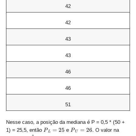
42
42
43
43
46
46
51
Nesse caso, a posição da mediana é P = 0,5 * (50 +
{
{
=
25
=
26
1) = 25,5, então
e
. O valor na
P
P
L
U
{
{