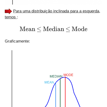
Para uma distribuição inclinada para a esquerda,
temos
:
\Large \text{Mean} \le \
Mean
≤
Median
≤
Mode
Graficamente: