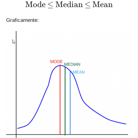
\Large \text{Mode} \le \
Mode
≤
Median
≤
Mean
Graficamente: