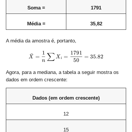
Soma =
1791
Média =
35,82
A média da amostra é, portanto,
1
1791
\bar{X}=\frac{1}{n}\su
∑
ˉ
=
=
=
35.82
X
X
i
50
n
Agora, para a mediana, a tabela a seguir mostra os
dados em ordem crescente:
Dados (em ordem crescente)
12
15