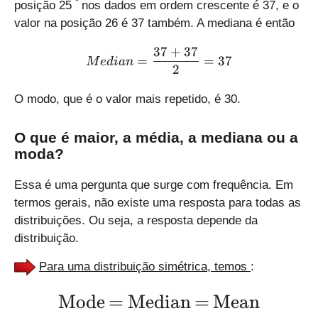
º
posição 25
nos dados em ordem crescente é 37, e o
P
P
valor na posição 26 é 37 também. A mediana é então
}
}
_
_
37
+
37
Median=\frac{{37}+{37
=
=
37
{
{
M
e
d
ian
2
L
U
}
}
O modo, que é o valor mais repetido, é 30.
}
}
=
=
O que é maior, a média, a mediana ou a
2
2
moda?
5
6
Essa é uma pergunta que surge com frequência. Em
termos gerais, não existe uma resposta para todas as
distribuições. Ou seja, a resposta depende da
distribuição.
Para uma distribuição simétrica, temos
:
\Large \text{Mode} = \t
Mode
=
Median
=
Mean