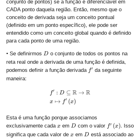
conjunto de pontos) se a função é diferenciável em
_
_
CADA ponto daquela região. Então, mesmo que o
{
{
conceito de derivada seja um conceito pontual
0
0
}
}
(definido em um ponto específico), ele pode ser
}
}
entendido como um conceito global quando é definido
para cada ponto de uma região.
D
• Se definirmos
o conjunto de todos os pontos na
D
reta real onde a derivada de uma função é definida,
f
′
podemos definir a função derivada
da seguinte
f
'
maneira:
′
R
R
\begin{aligned} & f':D\su
:
⊆
→
f
D
′
↦
(
)
x
f
x
Esta é uma função porque associamos
x
D
f'
′
(
)
exclusivamente cada
em
com o valor
. Isso
x
D
f
x
\
x
D
significa que cada valor de
em
está associado ao
x
D
l