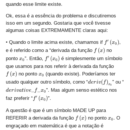
0
0
quando esse limite existe.
}
}
}
}
Ok, essa é a essência do problema e discutiremos
\i
isso em um segundo. Gostaria que você tivesse
n
algumas coisas EXTREMAMENTE claras aqui:
d
o
f'
′
(
)
• Quando o limite acima existe, chamamos if
,
f
x
0
m
\
f
(
)
e é referido como a “derivada da função
no
f
x
\l
l
\
{
f'
′
ef
(
)
ponto
”. Então,
é simplesmente um símbolo
x
f
x
0
0
e
l
{
\
t(
f
que usamos para nos referir à derivada da função
f
e
x
l
f
\
{
t
(
)
no ponto
(quando existe). Poderíamos ter
f
x
x
f
0
}
e
\
l
{
(
d
d
t
(
)
usado qualquer outro símbolo, como “
” ou “
d
er
i
v
f
_
f
ri
e
x
x
{
0
e
e
(
{
t
g
_
_
”. Mas algum senso estético nos
d
er
i
v
a
t
i
v
e
f
x
f
}
0
{
r
r
x
0
(
h
f'
′
t
(
)
_
faz preferir “
”.
x
f
x
i
i
0
\
}
{
t)
\
(
{
}
v
v
r
}
{
l
x
A questão é que é um símbolo MADE UP para
0
_
{
a
i
x
e
\
f
{
}
(
)
{
REFERIR a derivada da função
no ponto
. O
f
x
x
{
t
g
0
}
f
r
\
{
}
0
\
i
h
engraçado em matemática é que a notação é
_
t
i