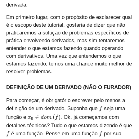
derivada.
Em primeiro lugar, com o propósito de esclarecer qual
é o escopo deste tutorial, gostaria de dizer que não
praticaremos a solução de problemas específicos de
prática envolvendo derivados, mas sim tentaremos
entender o que estamos fazendo quando operando
com derivativos. Uma vez que entendemos o que
estamos fazendo, temos uma chance muito melhor de
resolver problemas.
DEFINIÇÃO DE UM DERIVADO (NÃO O FURADOR)
Para começar, é obrigatório escrever pelo menos a
f
definição de um derivado. Suponha que
seja uma
f
{
∈
(
)
função e
. Ok, já começamos com
x
d
o
m
f
0
{
detalhes técnicos? Tudo o que estamos dizendo é que
x
f
f
é uma função. Pense em uma função
por sua
f
f
}