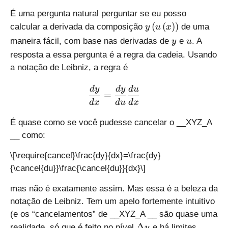
h
\l
\l
o
É uma pergunta natural perguntar se eu posso
ef
ef
p
y
(
(
)
)
calcular a derivada da composição
de uma
y
u
x
t(
t(
{
\
y
u
maneira fácil, com base nas derivadas de
e
. A
y
u
x
x
y
l
\
\
resposta a essa pergunta é a regra da cadeia. Usando
}
e
ri
ri
a notação de Leibniz, a regra é
}
f
g
g
\,
t
h
h
\frac{dy}{dx}=\frac{dy}
d
y
d
y
d
u
(
=
t)
t)
d
x
d
u
d
x
u
\
É quase como se você pudesse cancelar o __XYZ_A
l
__ como:
e
f
\[\require{cancel}\frac{dy}{dx}=\frac{dy}
t
{\cancel{du}}\frac{\cancel{du}}{dx}\]
(
x
mas não é exatamente assim. Mas essa é a beleza da
\
notação de Leibniz. Tem um apelo fortemente intuitivo
r
(e os “cancelamentos” de __XYZ_A __ são quase uma
i
\
Δ
g
realidade, só que é feito no nível
e há limites
u