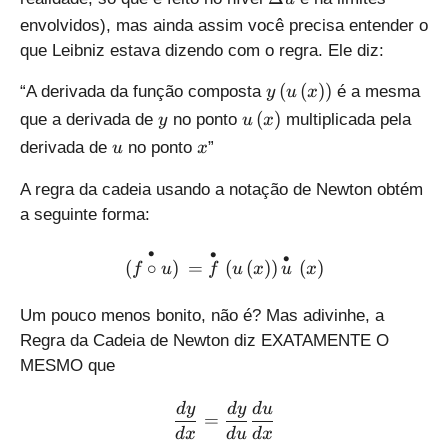
D
h
envolvidos), mas ainda assim você precisa entender o
el
t
que Leibniz estava dizendo com o regra. Ele diz:
t
)
a
\
y
(
(
)
)
“A derivada da função composta
é a mesma
y
u
x
u
r
\
y
u
(
)
que a derivada de
no ponto
multiplicada pela
y
u
x
i
l
\
u
x
derivada de
no ponto
”
u
x
g
e
l
h
f
e
A regra da cadeia usando a notação de Newton obtém
t
t
f
a seguinte forma:
)
(
t
u
(
∙
∙
\overset{\bullet }{\mathop
∙
\
(
∘
)
=
(
(
)
)
(
)
x
u
f
u
f
u
x
x
l
\
e
r
Um pouco menos bonito, não é? Mas adivinhe, a
f
i
Regra da Cadeia de Newton diz EXATAMENTE O
t
g
MESMO que
(
h
x
t
\frac{dy}{dx}=\frac{dy}
d
y
d
y
d
u
\
=
)
d
x
d
u
d
x
r