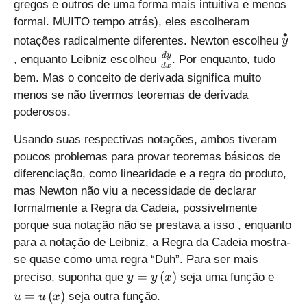
h
gregos e outros de uma forma mais intuitiva e menos
t
formal. MUITO tempo atrás), eles escolheram
)
∙
\
y
notações radicalmente diferentes. Newton escolheu
\
o
\
d
y
, enquanto Leibniz escolheu
. Por enquanto, tudo
r
v
d
x
f
i
bem. Mas o conceito de derivada significa muito
er
r
g
menos se não tivermos teoremas de derivada
se
a
h
poderosos.
t
c
t
{
{
)
Usando suas respectivas notações, ambos tiveram
\
d
poucos problemas para provar teoremas básicos de
b
y
ul
diferenciação, como linearidade e a regra do produto,
}
le
mas Newton não viu a necessidade de declarar
{
t
d
formalmente a Regra da Cadeia, possivelmente
}
x
porque sua notação não se prestava a isso , enquanto
{
}
para a notação de Leibniz, a Regra da Cadeia mostra-
\
se quase como uma regra “Duh”. Para ser mais
m
y
u
=
(
)
preciso, suponha que
seja uma função e
a
y
y
x
=
=
t
=
(
)
seja outra função.
u
u
x
y
u