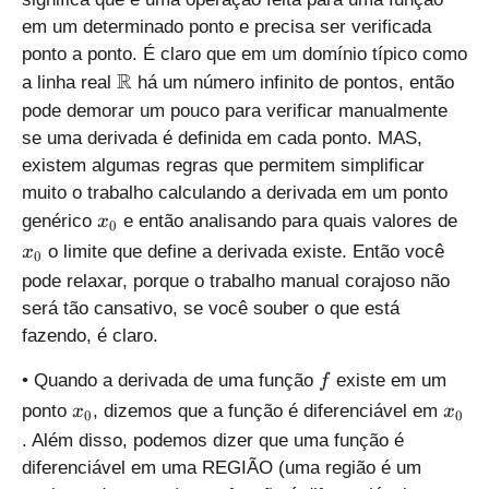
y
{
em um determinado ponto e precisa ser verificada
}
0
ponto a ponto. É claro que em um domínio típico como
{
}
\
R
d
a linha real
há um número infinito de pontos, então
}
m
x
pode demorar um pouco para verificar manualmente
}
a
}
se uma derivada é definida em cada ponto. MAS,
}
t
existem algumas regras que permitem simplificar
h
muito o trabalho calculando a derivada em um ponto
b
{
{
genérico
e então analisando para quais valores de
b
x
0
{
{
{
o limite que define a derivada existe. Então você
x
0
x
x
R
pode relaxar, porque o trabalho manual corajoso não
}
}
}
será tão cansativo, se você souber o que está
_
_
fazendo, é claro.
{
{
0
0
f
• Quando a derivada de uma função
existe em um
f
}
}
{
{
}
}
ponto
, dizemos que a função é diferenciável em
x
x
0
0
{
{
. Além disso, podemos dizer que uma função é
x
x
diferenciável em uma REGIÃO (uma região é um
}
}