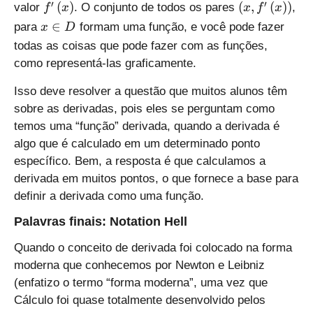
f'
\
′
′
(
)
(
,
(
)
)
valor
. O conjunto de todos os pares
,
f
x
x
f
x
e
\
l
x
∈
para
formam uma função, e você pode fazer
f
x
D
l
e
\i
t
todas as coisas que pode fazer com as funções,
e
f
n
(
como representá-las graficamente.
f
t
D
x
t
(
\
Isso deve resolver a questão que muitos alunos têm
(
x
r
sobre as derivadas, pois eles se perguntam como
x
,f
i
temos uma “função” derivada, quando a derivada é
\
'
g
r
\
algo que é calculado em um determinado ponto
h
i
l
específico. Bem, a resposta é que calculamos a
t
g
e
derivada em muitos pontos, o que fornece a base para
)
h
f
definir a derivada como uma função.
t
t
)
(
Palavras finais: Notation Hell
x
Quando o conceito de derivada foi colocado na forma
\
moderna que conhecemos por Newton e Leibniz
r
i
(enfatizo o termo “forma moderna”, uma vez que
g
Cálculo foi quase totalmente desenvolvido pelos