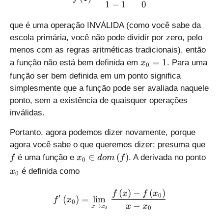
}
1
−
1
0
f
0
{
_
\
}
0
{
que é uma operação INVÁLIDA (como você sabe da
ri
}
}
0
escola primária, você não pode dividir por zero, pelo
g
=
}
}
h
1
menos com as regras aritméticas tradicionais), então
=
}
t)
{
=
1
a função não está bem definida em
. Para uma
1
x
0
=
{
função ser bem definida em um ponto significa
1
x
simplesmente que a função pode ser avaliada naquele
}
ponto, sem a existência de quaisquer operações
_
inválidas.
{
0
Portanto, agora podemos dizer novamente, porque
}
f
agora você sabe o que queremos dizer: presuma que
}
{
{
∈
(
)
é uma função e
. A derivada no ponto
=
f
x
d
o
m
f
0
{
{
1
é definida como
x
0
x
x
}
}
(
)
−
(
)
f'\left( {{x}_{0}} \right)
f
x
f
x
0
′
(
)
_
=
l
i
m
_
f
x
0
−
→
x
x
x
x
0
{
{
0