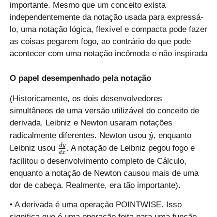
l
x
}
l
v
t
importante. Mesmo que um conceito exista
{
(
g
e
}
}
e
e
)
0
independentemente da notação usada para expressá-
{
h
f
_
\
f
\
}
lo, uma notação lógica, flexível e compacta pode fazer
{
t
t
{
r
t
_
}
x
)
as coisas pegarem fogo, ao contrário do que pode
(
0
i
(
f
\
}
x
}
acontecer com uma notação incômoda e não inspirada
g
f
\
r
_
\
}
h
\
_
i
{
r
t
r
{
O papel desempenhado pela notação
g
0
i
)
i
{
h
}
g
(Historicamente, os dois desenvolvedores
g
x
t
}
h
h
}
simultâneos de uma versão utilizável do conceito de
)
\
t
t
_
derivada, Leibniz e Newton usaram notações
r
)
)
{
\
˙
radicalmente diferentes. Newton usou
, enquanto
y
i
}
0
d
\
d
y
g
Leibniz usou
. A notação de Leibniz pegou fogo e
_
}
d
x
o
f
h
facilitou o desenvolvimento completo de Cálculo,
{
}
t
r
t
enquanto a notação de Newton causou mais de uma
{
{
a
)
{
dor de cabeça. Realmente, era tão importante).
y
c
x
}
{
• A derivada é uma operação POINTWISE. Isso
}
d
_
significa que é uma operação feita para uma função