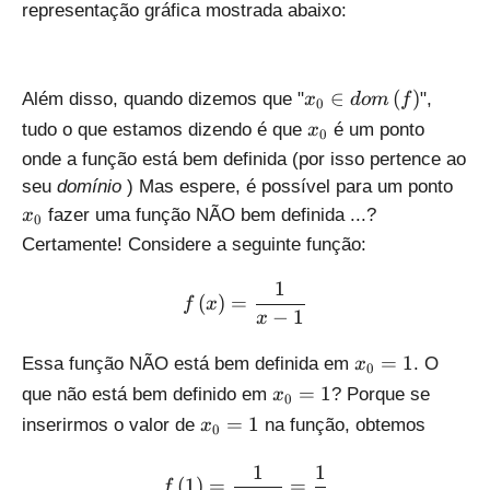
representação gráfica mostrada abaixo:
_
{
0
}
{
∈
(
)
Além disso, quando dizemos que "
",
x
d
o
m
f
0
}
{
{
tudo o que estamos dizendo é que
é um ponto
x
\i
0
x
{
onde a função está bem definida (por isso pertence ao
n
}
x
d
{
seu
domínio
) Mas espere, é possível para um ponto
_
}
o
{
fazer uma função NÃO bem definida ...?
{
x
0
_
m
x
0
Certamente! Considere a seguinte função:
{
\l
}
}
0
ef
_
}
1
f\left( x \right)=\frac{1}
}
(
)
=
t(
{
f
x
\i
−
1
}
x
f
0
n
\
}
d
{
=
1
Essa função NÃO está bem definida em
. O
x
0
ri
}
o
{
{
=
1
que não está bem definido em
? Porque se
x
g
0
m
x
{
{
=
1
h
inserirmos o valor de
na função, obtemos
x
\l
0
}
x
{
t)
ef
_
}
x
1
1
f\left( 1 \right)=\frac{1
t(
{
(
1
)
=
=
_
f