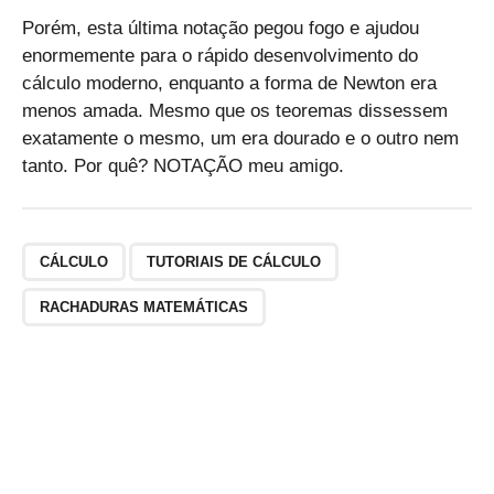
i
Porém, esta última notação pegou fogo e ajudou
g
enormemente para o rápido desenvolvimento do
h
cálculo moderno, enquanto a forma de Newton era
t
menos amada. Mesmo que os teoremas dissessem
)
\
exatamente o mesmo, um era dourado e o outro nem
r
tanto. Por quê? NOTAÇÃO meu amigo.
i
g
h
t
CÁLCULO
TUTORIAIS DE CÁLCULO
)
RACHADURAS MATEMÁTICAS