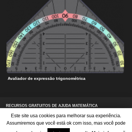
Avaliador de expressão trigonométrica
C
RECURSOS GRATUITOS DE AJUDA MATEMÁTICA
TERMOS DE SERVIÇO
POLÍTICA DE PRIVACIDADE
Este site usa cookies para melhorar sua experiência.
SOBRE NÓS
CONTATE-NOS
ANUNCIE CONOSCO
MAPA DO SITE
Assumiremos que você está ok com isso, mas você pode
©
2026 Todos os direitos reservados