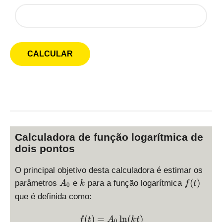
Calculadora de função logarítmica de
dois pontos
O principal objetivo desta calculadora é estimar os
A
k
f
(
)
parâmetros
e
para a função logarítmica
A
k
f
t
0
_
(
que é definida como:
0
t
)
f(t) = A_0 \ln(k t)
(
)
=
l
n
(
)
f
t
A
k
t
0