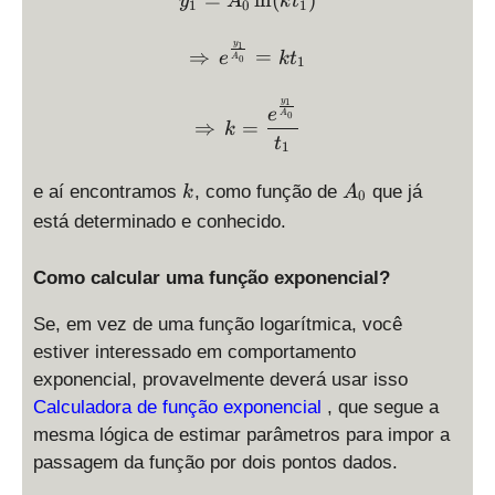
=
l
n
(
)
y
A
k
t
1
0
1
y
\Rightarrow \, \displayst
1
⇒
=
e
k
t
A
0
1
y
\Rightarrow \, k = \displ
1
e
A
0
⇒
=
k
t
1
k
A
e aí encontramos
, como função de
que já
k
A
0
_
está determinado e conhecido.
0
Como calcular uma função exponencial?
Se, em vez de uma função logarítmica, você
estiver interessado em comportamento
exponencial, provavelmente deverá usar isso
Calculadora de função exponencial
, que segue a
mesma lógica de estimar parâmetros para impor a
passagem da função por dois pontos dados.