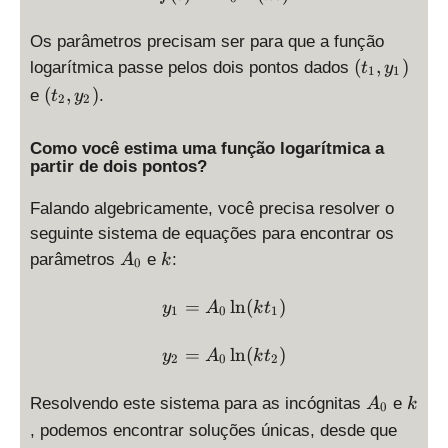
Os parâmetros precisam ser para que a função
(
(
,
)
logarítmica passe pelos dois pontos dados
t
y
1
1
t
(
(
,
)
e
.
t
y
2
2
_
t
1
_
Como você estima uma função logarítmica a
,
2
partir de dois pontos?
y
,
_
y
Falando algebricamente, você precisa resolver o
1
_
seguinte sistema de equações para encontrar os
)
2
A
k
parâmetros
e
:
A
k
0
)
_
0
y_1 = A_0 \ln(k t_1)
=
l
n
(
)
y
A
k
t
1
0
1
y_2 = A_0 \ln(k t_2)
=
l
n
(
)
y
A
k
t
2
0
2
A
k
Resolvendo este sistema para as incógnitas
e
A
k
0
_
t
, podemos encontrar soluções únicas, desde que
0