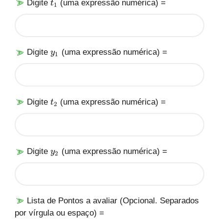
t
Digite
(uma expressão numérica) =
t
1
y
y
_
_
_
1
1
2
)
)
y
Digite
(uma expressão numérica) =
y
1
_
1
t
Digite
(uma expressão numérica) =
t
2
_
2
y
Digite
(uma expressão numérica) =
y
2
_
2
Lista de Pontos a avaliar (Opcional. Separados
por vírgula ou espaço) =