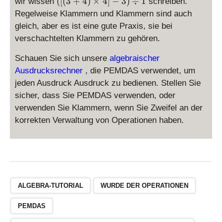
([
([(
3
+
4
)
×
4
]
−
3
)
÷
1
wir wissen
schreiben.
)
(
Regelweise Klammern und Klammern sind auch
\
3
ti
gleich, aber es ist eine gute Praxis, sie bei
+
m
verschachtelten Klammern zu gehören.
4
es
)
4
Schauen Sie sich unsere
algebraischer
\
)
Ausdrucksrechner
, die PEMDAS verwendet, um
ti
-
jeden Ausdruck Ausdruck zu bedienen. Stellen Sie
m
3
sicher, dass Sie PEMDAS verwenden, oder
es
)
verwenden Sie Klammern, wenn Sie Zweifel an der
4]
\
-
korrekten Verwaltung von Operationen haben.
di
3
v
)
1
\
di
v
1
ALGEBRA-TUTORIAL
WURDE DER OPERATIONEN
PEMDAS