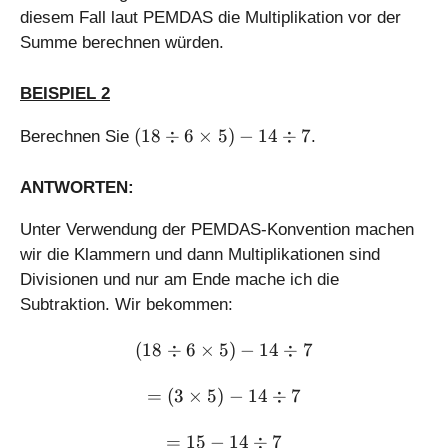
3
diesem Fall laut PEMDAS die Multiplikation vor der
\
Summe berechnen würden.
ti
m
BEISPIEL 2
es
1
(
(
18
÷
6
×
5
)
−
14
÷
7
Berechnen Sie
.
2
1
8
ANTWORTEN:
\
di
Unter Verwendung der PEMDAS-Konvention machen
v
wir die Klammern und dann Multiplikationen sind
6
Divisionen und nur am Ende mache ich die
\
Subtraktion. Wir bekommen:
ti
m
(18\div 6\times 5) - 14 \di
(
18
÷
6
×
5
)
−
14
÷
7
es
5
= (3 \times 5) - 14 \div 7
=
(
3
×
5
)
−
14
÷
7
)
-
= 15 - 14 \div 7
1
=
15
−
14
÷
7