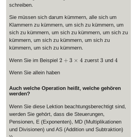
schreiben.
Sie müssen sich darum kümmern, alle sich um
Klammern zu kümmern, um sich zu kümmern, um
sich zu kümmern, um sich zu kümmern, um sich zu
kümmern, um sich zu kümmern, um sich zu
kümmern, um sich zu kümmern.
2
3
4
2
+
3
×
4
3
4
Wenn Sie im Beispiel
zuerst
und
+
Wenn Sie allein haben
3
\
ti
Auch welche Operation heißt, welche gehören
m
werden?
es
4
Wenn Sie diese Lektion beachtungsberechtigt sind,
werden Sie gehört, dass die Steuerungen,
Pensionen, E (Exponenten), MD (Multiplikationen
und Divisionen) und AS (Addition und Subtraktion)