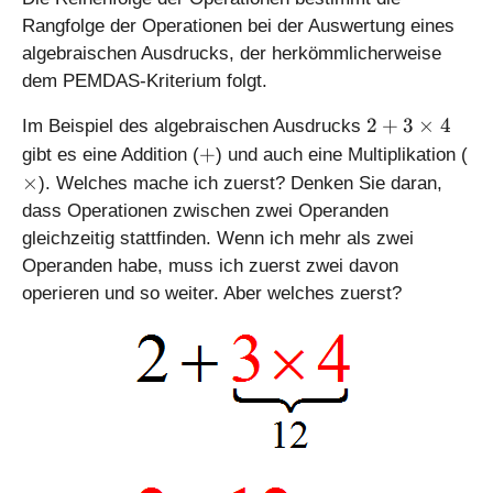
es
Rangfolge der Operationen bei der Auswertung eines
4
algebraischen Ausdrucks, der herkömmlicherweise
dem PEMDAS-Kriterium folgt.
2
2
+
3
×
4
Im Beispiel des algebraischen Ausdrucks
+
+
\
+
gibt es eine Addition (
) und auch eine Multiplikation (
3
ti
×
). Welches mache ich zuerst? Denken Sie daran,
\
m
dass Operationen zwischen zwei Operanden
ti
es
gleichzeitig stattfinden. Wenn ich mehr als zwei
m
Operanden habe, muss ich zuerst zwei davon
es
4
operieren und so weiter. Aber welches zuerst?