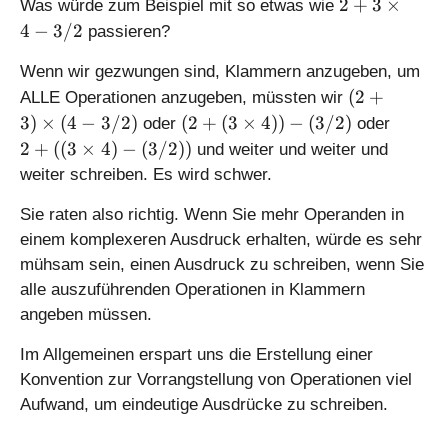
2
2
+
3
×
Was würde zum Beispiel mit so etwas wie
)
+
4
−
3/2
passieren?
3
\
Wenn wir gezwungen sind, Klammern anzugeben, um
ti
(
(
2
+
ALLE Operationen anzugeben, müssten wir
m
2
(
2
3
)
×
(
4
−
3/2
)
(
2
+
(
3
×
4
))
−
(
3/2
)
oder
oder
es
+
2
+
2
+
((
3
×
4
)
−
(
3/2
))
und weiter und weiter und
4
3
+
((
weiter schreiben. Es wird schwer.
-
)
(
3
3
\
3
\
Sie raten also richtig. Wenn Sie mehr Operanden in
/
ti
\
ti
einem komplexeren Ausdruck erhalten, würde es sehr
2
m
ti
m
mühsam sein, einen Ausdruck zu schreiben, wenn Sie
es
m
es
alle auszuführenden Operationen in Klammern
(
es
4
4
angeben müssen.
4
)
-
))
-
Im Allgemeinen erspart uns die Erstellung einer
3
-
(
Konvention zur Vorrangstellung von Operationen viel
/
(
3
2
Aufwand, um eindeutige Ausdrücke zu schreiben.
3
/
)
/
2