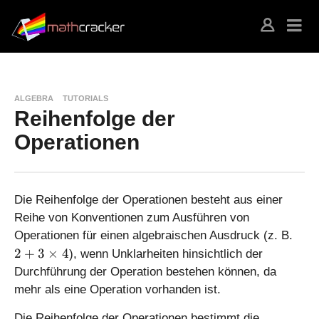
ALGEBRA
TUTORIALS
Reihenfolge der
Operationen
Die Reihenfolge der Operationen besteht aus einer
Reihe von Konventionen zum Ausführen von
2
Operationen für einen algebraischen Ausdruck (z. B.
+
2
+
3
×
4
), wenn Unklarheiten hinsichtlich der
3
Durchführung der Operation bestehen können, da
\
mehr als eine Operation vorhanden ist.
ti
m
Die Reihenfolge der Operationen bestimmt die