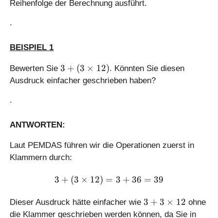
Reihenfolge der Berechnung ausführt.
.
BEISPIEL 1
3
3
+
(
3
×
12
)
Bewerten Sie
. Könnten Sie diesen
+
Ausdruck einfacher geschrieben haben?
(
3
.
\
ti
ANTWORTEN:
m
es
Laut PEMDAS führen wir die Operationen zuerst in
1
Klammern durch:
2
)
3+(3\times 12) = 3 + 36 
3
+
(
3
×
12
)
=
3
+
36
=
39
3
3
+
3
×
12
Dieser Ausdruck hätte einfacher wie
ohne
+
die Klammer geschrieben werden können, da Sie in