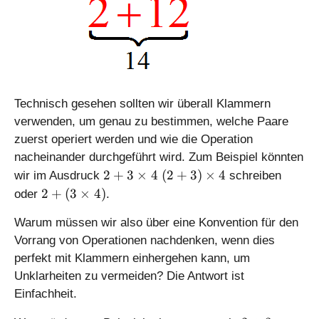
Technisch gesehen sollten wir überall Klammern
verwenden, um genau zu bestimmen, welche Paare
zuerst operiert werden und wie die Operation
nacheinander durchgeführt wird. Zum Beispiel könnten
2
(
2
+
3
×
4
(
2
+
3
)
×
4
wir im Ausdruck
schreiben
+
2
2
2
+
(
3
×
4
)
oder
.
3
+
+
\
3
Warum müssen wir also über eine Konvention für den
(
ti
)
3
Vorrang von Operationen nachdenken, wenn dies
m
\
\
perfekt mit Klammern einhergehen kann, um
es
ti
ti
Unklarheiten zu vermeiden? Die Antwort ist
4
m
m
Einfachheit.
es
es
4
4