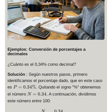
la
3
y
6
st
}
yl
{
e
1
\
0
fr
0
a
}
c
=
Ejemplos: Conversión de porcentajes a
{
decimales
0.
N
4
¿Cuánto es el 0,34% como decimal?
}
5
{
3
Solución
: Según nuestros pasos, primero
1
6
identificamos el porcentaje dado, que en este caso
0
P
=
0.34%
0
es
. Quitando el signo "%" obtenemos
P
=
}
N
=
0.34
el número
. A continuación, dividimos
N
0.
=
este número entre 100:
3
0.
4
3
0.34
D = \displaystyle \frac{N
N