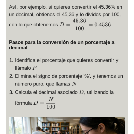
Así, por ejemplo, si quieres convertir el 45,36% en
un decimal, obtienes el 45,36 y lo divides por 100,
45.36
D
=
=
0.4536
con lo que obtenemos
.
D
=
100
\
d
Pasos para la conversión de un porcentaje a
is
decimal
p
Identifica el porcentaje que quieres convertir y
la
P
y
llámalo
P
st
Elimina el signo de porcentaje '%', y tenemos un
yl
N
número puro, que llamas
N
e
D
Calcula el decimal asociado
, utilizando la
D
\
D
N
fr
=
fórmula
D
=
100
a
\
c
d
{
is
4
p
5.