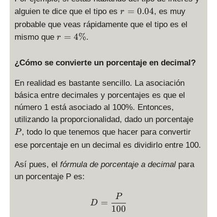
r
=
0.04
alguien te dice que el tipo es
, es muy
r
=
probable que veas rápidamente que el tipo es el
0.
r
=
4%
mismo que
.
r
0
=
4
4
¿Cómo se convierte un porcentaje en decimal?
\
%
En realidad es bastante sencillo. La asociación
básica entre decimales y porcentajes es que el
número 1 está asociado al 100%. Entonces,
P
utilizando la proporcionalidad, dado un porcentaje
, todo lo que tenemos que hacer para convertir
P
ese porcentaje en un decimal es dividirlo entre 100.
Así pues, el
fórmula de porcentaje a decimal
para
un porcentaje P es:
D = \displaystyle \frac{P
P
=
D
100