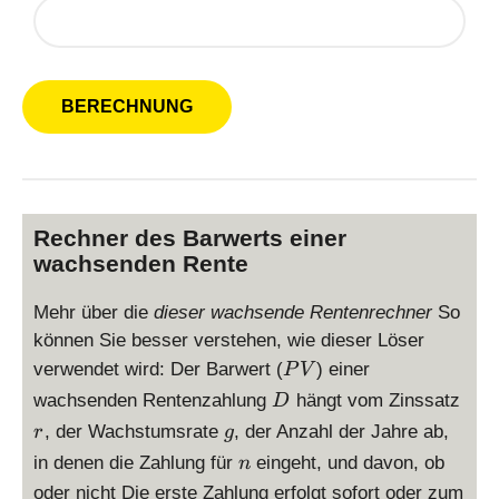
)
Rechner des Barwerts einer
wachsenden Rente
Mehr über die
dieser wachsende Rentenrechner
So
können Sie besser verstehen, wie dieser Löser
P
verwendet wird: Der Barwert (
) einer
P
V
V
D
r
wachsenden Rentenzahlung
hängt vom Zinssatz
D
g
, der Wachstumsrate
, der Anzahl der Jahre ab,
r
g
n
in denen die Zahlung für
eingeht, und davon, ob
n
oder nicht Die erste Zahlung erfolgt sofort oder zum