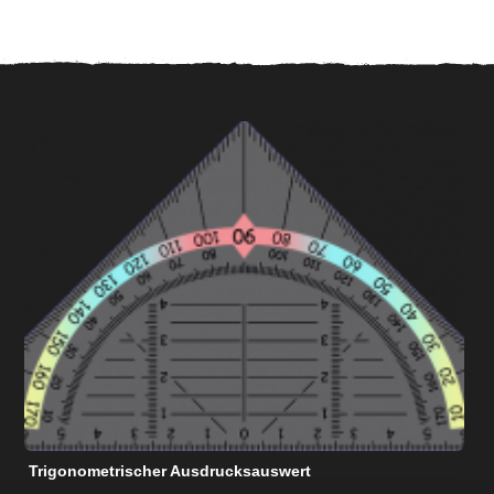
Trigonometrischer Ausdrucksauswert
N