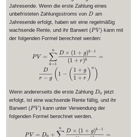
Jahresende. Wenn die erste Zahlung eines
D
unbefristeten Zahlungsstroms von
am
D
Jahresende erfolgt, haben wir eine regelmäßig
P
wachsende Rente, und ihr Barwert (
) kann mit
P
V
V
der folgenden Formel berechnet werden:
PV = \displaystyle \sum_{
n
−
1
×
(
1
+
)
k
D
g
∑
=
=
P
V
(
1
+
)
k
r
=
1
k
n
1
+
(
(
)
)
D
g
1
−
−
1
+
r
g
r
D
Wenn andererseits die erste Zahlung
jetzt
D
0
_
erfolgt, ist eine wachsende Rente fällig, und ihr
0
P
Barwert (
) kann unter Verwendung der
P
V
V
folgenden Formel berechnet werden.
PV = D_0 + \displaystyle 
n
−
1
×
(
1
+
)
k
D
g
∑
=
+
=
P
V
D
0