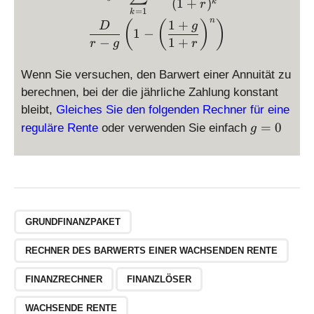
(
1
+
)
k
r
=
1
k
n
1
+
(
(
)
)
D
g
1
−
−
1
+
r
g
r
Wenn Sie versuchen, den Barwert einer Annuität zu
berechnen, bei der die jährliche Zahlung konstant
bleibt,
Gleiches Sie den folgenden Rechner für eine
g
=
0
reguläre Rente
oder verwenden Sie einfach
g
=
0
GRUNDFINANZPAKET
RECHNER DES BARWERTS EINER WACHSENDEN RENTE
FINANZRECHNER
FINANZLÖSER
WACHSENDE RENTE