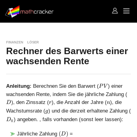
FINANZEN
LÖSER
Rechner des Barwerts einer
wachsenden Rente
P
Anleitung:
Berechnen Sie den Barwert (
) einer
P
V
V
D
wachsenden Rente, indem Sie die jährliche Zahlung (
r
n
), den Zinssatz (
), die Anzahl der Jahre (
), die
D
r
n
g
D
Wachstumsrate (
) und die derzeit erhaltene Zahlung (
g
_
) angeben. , falls vorhanden (sonst leer lassen):
D
0
0
(
(
)
Jährliche Zahlung
=
D