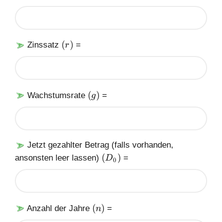
D
)
(
(
)
Zinssatz
=
r
r
)
(
(
)
Wachstumsrate
=
g
g
)
Jetzt gezahlter Betrag (falls vorhanden,
(
(
)
ansonsten leer lassen)
=
D
0
D
_
0
)
(
(
)
Anzahl der Jahre
=
n
n