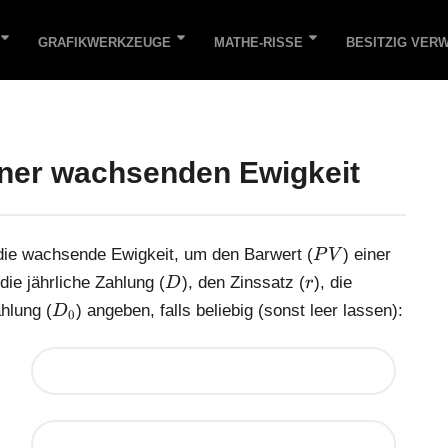
GRAFIKWERKZEUGE
MATHE-RISSE
BESITZIG VER
iner wachsenden Ewigkeit
P
die wachsende Ewigkeit, um den Barwert (
) einer
P
V
V
D
r
ie jährliche Zahlung (
), den Zinssatz (
), die
D
r
D
ahlung (
) angeben, falls beliebig (sonst leer lassen):
D
0
_
0