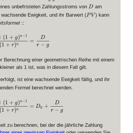
D
 eines unbefristeten Zahlungsstroms von
am
D
P
 wachsende Ewigkeit, und ihr Barwert (
) kann
P
V
V
itsformel
::
PV = \displaystyle \sum_{n = 1}^{\infty} \frac
−
1
×
(
1
+
)
n
g
D
=
(
1
+
)
−
n
r
r
g
der Berechnung einer geometrischen Reihe mit einem
iner als 1 ist, was in diesem Fall gilt.
 erfolgt, ist eine wachsende Ewigkeit fällig, und ihr
genden Formel berechnet werden.
PV = D_0 + \displaystyle \sum_{n = 1}^{\infty}
−
1
×
(
1
+
)
n
g
D
=
+
D
0
(
1
+
)
−
n
r
r
g
t zu berechnen, bei der die jährliche Zahlung
hner einer gewissen Ewigkeit
oder verwenden Sie