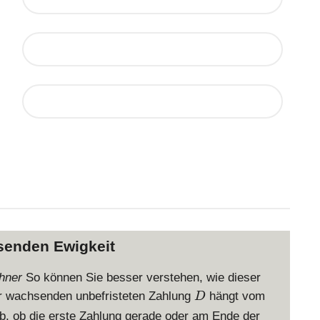
senden Ewigkeit
chner
So können Sie besser verstehen, wie dieser
D
er wachsenden unbefristeten Zahlung
hängt vom
D
, ob die erste Zahlung gerade oder am Ende der