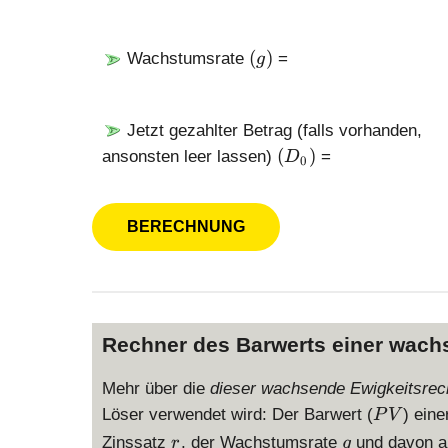
r
)
(
(
)
Wachstumsrate
=
g
g
)
Jetzt gezahlter Betrag (falls vorhanden,
(
(
)
ansonsten leer lassen)
=
D
0
D
_
0
)
Rechner des Barwerts einer wach
Mehr über die
dieser wachsende Ewigkeitsre
P
Löser verwendet wird: Der Barwert (
) ein
P
V
V
r
g
Zinssatz
, der Wachstumsrate
und davon ab
r
g