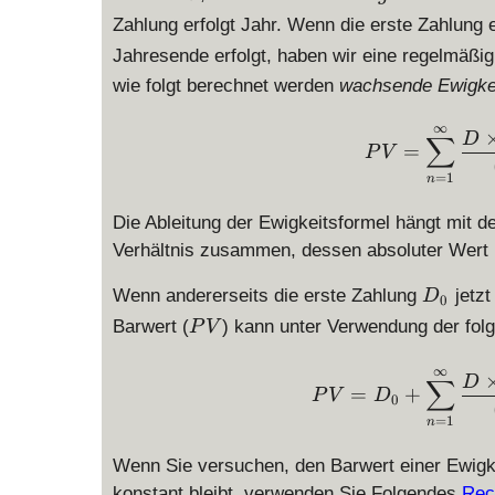
Zahlung erfolgt Jahr. Wenn die erste Zahlung
Jahresende erfolgt, haben wir eine regelmäßig
wie folgt berechnet werden
wachsende Ewigke
∞
D
∑
=
P
V
=
1
n
Die Ableitung der Ewigkeitsformel hängt mit 
Verhältnis zusammen, dessen absoluter Wert kle
D
Wenn andererseits die erste Zahlung
jetzt
D
0
_
P
Barwert (
) kann unter Verwendung der fol
P
V
0
V
∞
D
∑
=
+
P
V
D
0
=
1
n
Wenn Sie versuchen, den Barwert einer Ewigkei
konstant bleibt, verwenden Sie Folgendes
Rec