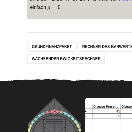
g
=
0
einfach
g
=
0
GRUNDFINANZPAKET
RECHNER DES BARWERTS
WACHSENDER EWIGKEITSRECHNER