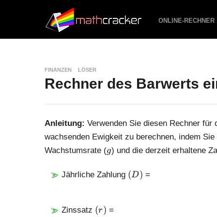
ONLINE-RECHNER
FINANZEN
LÖSER
Rechner des Barwerts e
Anleitung:
Verwenden Sie diesen Rechner für 
wachsenden Ewigkeit zu berechnen, indem Sie d
g
Wachstumsrate (
) und die derzeit erhaltene Z
g
(
(
)
Jährliche Zahlung
=
D
D
)
(
(
)
Zinssatz
=
r