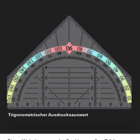
Trigonometrischer Ausdrucksauswert
N
KOSTENLOSE MATHE-HILFSRESSOURCEN