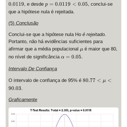
8
=
p
0.0119
=
0.0119
<
0.05
, e desde
, conclui-se
p
5
0.
=
que a hipótese nula é rejeitada.
>
0
0.
t
1
0
(5)
Conclusão
_
1
1
c
9
1
Conclui-se que a hipótese nula Ho
é rejeitado.
=
9
Portanto, não há evidências suficientes para
1.
<
\
afirmar que a média populacional
é maior que 80,
μ
6
0.
m
\
=
0.05
no nível de significância
9
.
α
0
u
al
9
5
p
Intervalo De Confiança
h
8
80.77
<
<
O intervalo de confiança de 95% é
a
μ
0.
=
90.03
.
7
0.
7
0
Graficamente
<
5
\
m
u