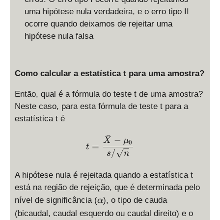
uma hipótese nula verdadeira, e o erro tipo II
ocorre quando deixamos de rejeitar uma
hipótese nula falsa
Como calcular a estatística t para uma amostra?
Então, qual é a fórmula do teste t de uma amostra?
Neste caso, para esta fórmula de teste t para a
estatística t é
ˉ
t = \frac{\bar X - \mu_0
−
X
μ
0
=
t
/
s
n
A hipótese nula é rejeitada quando a estatística t
está na região de rejeição, que é determinada pelo
\
nível de significância (
), o tipo de cauda
α
a
(bicaudal, caudal esquerdo ou caudal direito) e o