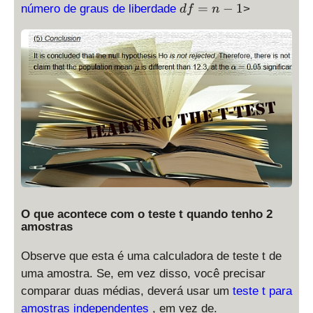
l
d
=
−
1
número de graus de liberdade
>
df
n
p
f
h
=
a
n
-
1
O que acontece com o teste t quando tenho 2
amostras
Observe que esta é uma calculadora de teste t de
uma amostra. Se, em vez disso, você precisar
comparar duas médias, deverá usar um
teste t para
amostras independentes
, em vez de.