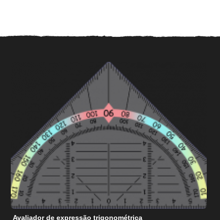
Avaliador de expressão trigonométrica
C