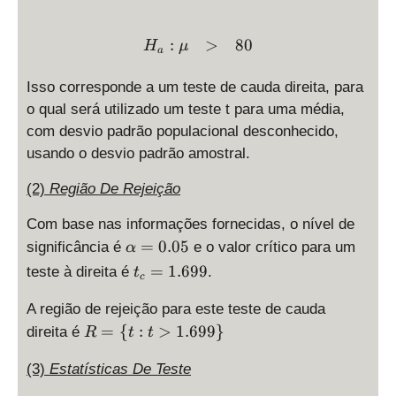
:
>
80
H
μ
a
Isso corresponde a um teste de cauda direita, para
o qual será utilizado um teste t para uma média,
com desvio padrão populacional desconhecido,
usando o desvio padrão amostral.
(2)
Região De Rejeição
Com base nas informações fornecidas, o nível de
\
=
0.05
significância é
e o valor crítico para um
α
al
t
=
1.699
teste à direita é
.
t
c
p
_
h
c
A região de rejeição para este teste de cauda
a
=
R
=
{
:
>
1.699
}
direita é
R
t
t
=
1.
=
0.
6
\
(3)
Estatísticas De Teste
0
9
{