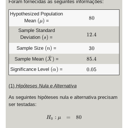
Foram fornecidas as seguintes informações:
Hypothesized Population
8
80
(
(
)
Mean
=
μ
0
\
Sample Standard
m
1
12.4
(
(
)
Deviation
=
s
u
2
s
)
.
(
3
(
)
30
Sample Size
=
)
n
4
n
0
ˉ
(
8
(
)
85.4
Sample Mean
=
)
X
\
5
(
0
(
)
0.05
Significance Level
=
α
b
.
\
.
a
4
a
0
r
(1)
Hipóteses Nula e Alternativa
l
5
X
p
)
As seguintes hipóteses nula e alternativa precisam
h
ser testadas:
a
)
\begin{array}{ccl} H_0: 
:
=
80
H
μ
0