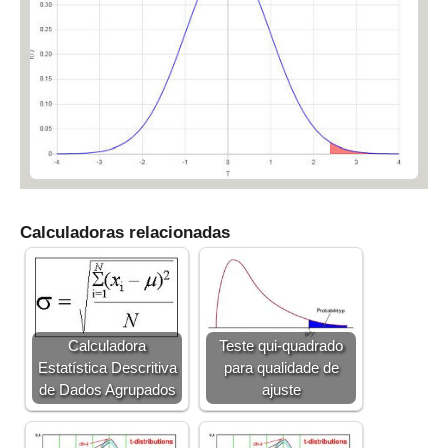
<
9
0.
0
3
Calculadoras relacionadas
Calculadora
Teste qui-quadrado
Estatística Descritiva
para qualidade de
de Dados Agrupados
ajuste