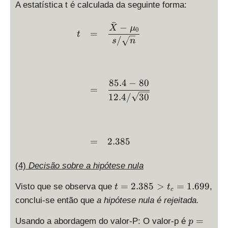
5
A estatística t é calculada da seguinte forma:
9
t:
t
ˉ
\begin{array}{ccl} t & = 
−
>
X
μ
0
=
t
/
1.
s
n
6
9
9
85.4
−
80
\
=
}
12.4/
30
=
2.385
(4)
Decisão sobre a hipótese nula
t
=
2.385
>
=
1.699
Visto que se observa que
,
t
t
c
=
conclui-se então que
a hipótese nula é rejeitada.
2.
3
p
=
Usando a abordagem do valor-P: O valor-p é
p