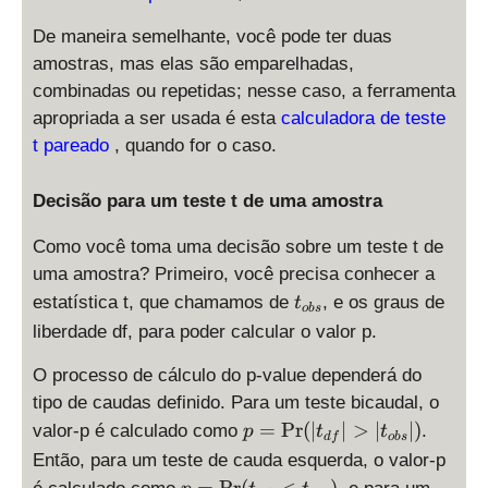
De maneira semelhante, você pode ter duas
amostras, mas elas são emparelhadas,
combinadas ou repetidas; nesse caso, a ferramenta
apropriada a ser usada é esta
calculadora de teste
t pareado
, quando for o caso.
Decisão para um teste t de uma amostra
Como você toma uma decisão sobre um teste t de
uma amostra? Primeiro, você precisa conhecer a
t
estatística t, que chamamos de
, e os graus de
t
o
b
s
_
liberdade df, para poder calcular o valor p.
{
o
O processo de cálculo do p-value dependerá do
b
tipo de caudas definido. Para um teste bicaudal, o
s
p
=
P
r
(
∣
∣
>
∣
∣
)
valor-p é calculado como
.
p
t
t
df
o
b
s
}
=
Então, para um teste de cauda esquerda, o valor-p
\
p
=
P
r
(
<
)