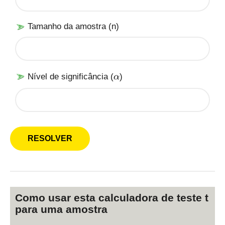
Tamanho da amostra (n)
\
Nível de significância (
)
α
a
l
p
h
a
Como usar esta calculadora de teste t
para uma amostra