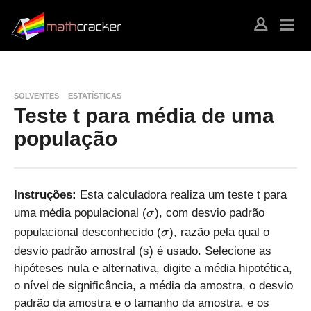
SOLVENTES
ESTATÍSTICAS
Teste t para média de uma
população
Instruções:
Esta calculadora realiza um teste t para
\
uma média populacional (
), com desvio padrão
σ
si
\
populacional desconhecido (
), razão pela qual o
σ
g
si
desvio padrão amostral (s) é usado. Selecione as
m
g
hipóteses nula e alternativa, digite a média hipotética,
a
m
o nível de significância, a média da amostra, o desvio
a
padrão da amostra e o tamanho da amostra, e os