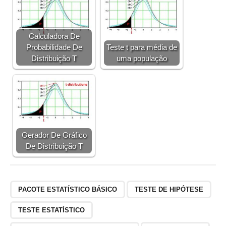
Calculadora De
Probabilidade De
Teste t para média de
Distribuição T
uma população
Gerador De Gráfico
De Distribuição T
PACOTE ESTATÍSTICO BÁSICO
TESTE DE HIPÓTESE
TESTE ESTATÍSTICO