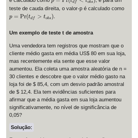
é calculado como
, e para um
p
t
t
df
o
b
s
P
=
p
teste de cauda direita, o valor-p é calculado como
r(
\
=
=
P
r
(
>
)
.
|t
p
t
t
df
o
b
s
P
\
_
r(
P
{
Um exemplo de teste t de amostra
t
r(
d
_
t
f
Uma vendedora tem registros que mostram que o
{
_
}|
d
cliente médio gasta em média US$ 80 em sua loja,
{
>
f
mas recentemente ela sente que esse valor
d
|t
}
f
aumentou. Ela coleta uma amostra aleatória de n =
_
<
}
30 clientes e descobre que o valor médio gasto na
{
t
>
loja foi de $ 85,4, com um desvio padrão amostral
o
_
t
b
de $ 12,4. Ela tem evidências suficientes para
{
_
s
afirmar que a média gasta em sua loja aumentou
o
{
}|
significativamente, no nível de significância de
b
o
)
s
0,05?
b
}
s
Solução:
)
}
)