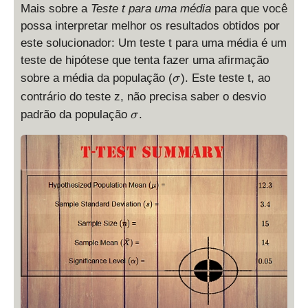
Mais sobre a
Teste t para uma média
para que você
possa interpretar melhor os resultados obtidos por
este solucionador: Um teste t para uma média é um
teste de hipótese que tenta fazer uma afirmação
\
sobre a média da população (
). Este teste t, ao
σ
si
contrário do teste z, não precisa saber o desvio
g
\
padrão da população
.
σ
m
si
a
g
m
a