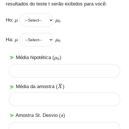
resultados do teste t serão exibidos para você:
\
\
Ho:
μ
μ
0
m
m
u
u
_
\
\
Ha:
μ
μ
0
0
m
m
u
u
_
\
Média hipotética (
)
μ
0
0
m
u
_
0
ˉ
\
Média da amostra (
)
X
b
a
r
X
s
Amostra St. Desvio (
)
s