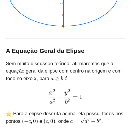
A Equação Geral da Elipse
Sem muita discussão teórica, afirmaremos que a
equação geral da elipse com centro na origem e com
a
≥
foco no eixo x, para
é
a
b
\
g
2
2
\large \displaystyle \fra
x
y
+
=
1
e
2
2
a
b
b
Para a elipse descrita acima, ela possui focos nos
(
(
c
2
2
(
−
,
0
)
(
,
0
)
=
−
pontos
e
, onde
.
c
c
c
a
b
-
c
=