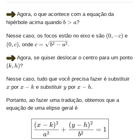
c
,
\
,
0
s
Agora, o que acontece com a equação da
0
)
q
b
>
hipérbole acima quando
?
)
rt
b
a
>
{
(
(
a
(
0
,
−
)
Nesse caso, os focos estão no eixo e são
e
a
c
0
0
^
c
2
2
(
0
,
)
=
−
, onde
.
c
c
b
a
,
,
2
=
-
c
-
\
Agora, se quiser deslocar o centro para um ponto
c
)
b
s
(
(
,
)
?
k
h
)
^
q
k
2
rt
x
,
Nesse caso, tudo que você precisa fazer é substituir
}
{
h
x
y
x
−
−
por
e substituir
por
.
x
x
k
y
x
h
b
)
-
-
^
k
h
Portanto, ao fazer uma tradução, obtemos que a
2
equação de uma elipse geral é
-
a
\large \boxed{\displaysty
2
2
(
−
)
(
−
)
x
k
y
h
^
+
=
1
2
2
2
a
b
}