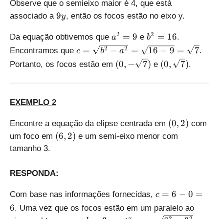
0
Observe que o semieixo maior é 4, que está
,
9
9
associado a
, então os focos estão no eixo y.
y
0
y
)
a
b
2
2
=
9
=
16
Da equação obtivemos que
e
.
a
b
^
^
c
2
2
=
−
=
16
−
9
=
7
Encontramos que
.
c
b
a
2
2
=
(
(
(
0
,
−
7
)
(
0
,
7
)
Portanto, os focos estão em
e
.
=
=
\
0
0
9
1
s
,
,
6
q
-
\
rt
EXEMPLO 2
\
s
{
s
q
(
(
0
,
2
)
Encontre a equação da elipse centrada em
com
b
q
r
0
(
^
(
6
,
2
)
um foco em
e um semi-eixo menor com
r
t
,
6
2
tamanho 3.
t
{
2
,
-
{
7
)
2
a
7
}
RESPONDA:
)
^
}
)
2
)
c
=
6
−
0
=
Com base nas informações fornecidas,
c
}
=
6
. Uma vez que os focos estão em um paralelo ao
=
6
2
2