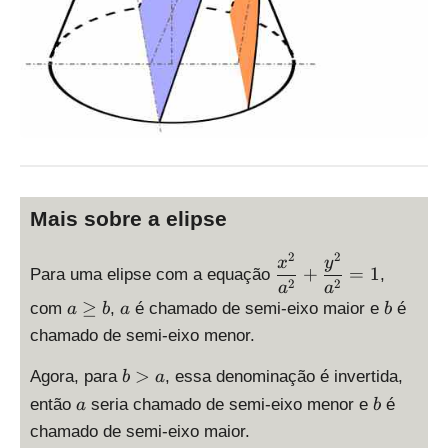
Mais sobre a elipse
2
2
\
x
y
+
=
1
Para uma elipse com a equação
,
d
2
2
a
a
is
a
a
b
≥
com
,
é chamado de semi-eixo maior e
é
a
b
a
b
p
\
chamado de semi-eixo menor.
la
g
y
e
b
>
Agora, para
, essa denominação é invertida,
b
a
st
b
>
a
b
então
seria chamado de semi-eixo menor e
é
a
b
yl
a
chamado de semi-eixo maior.
e