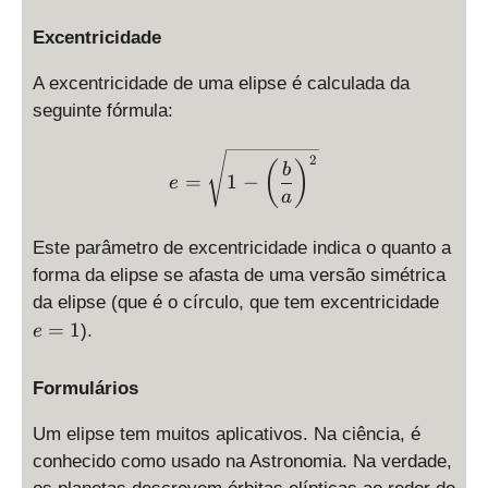
\
fr
Excentricidade
a
c
A excentricidade de uma elipse é calculada da
{
seguinte fórmula:
x
^
\displaystyle e = \sqrt{1 -
2
(
)
b
2
=
1
−
e
a
}
{
Este parâmetro de excentricidade indica o quanto a
a
^
forma da elipse se afasta de uma versão simétrica
2
e
da elipse (que é o círculo, que tem excentricidade
}
=
=
1
).
e
+
1
\
Formulários
fr
a
Um elipse tem muitos aplicativos. Na ciência, é
c
conhecido como usado na Astronomia. Na verdade,
{