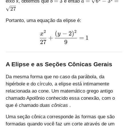
b
a
=
3
=
6
−
3
=
\
eixo x, obtemos que
e então
b
a
-
=
=
s
27
0
3
\
q
=
s
rt
Portanto, uma equação da elipse é:
6
q
{
rt
2
2
(
−
2
)
1
\large \displaystyle \frac
x
y
+
=
1
{
6
27
9
6
-
^
9
2
}
-
A Elipse e as Seções Cônicas Gerais
=
3
\
^
s
Da mesma forma que no caso da parábola, da
2
q
hipérbole e do círculo, a elipse está intimamente
}
rt
relacionada ao cone. Um matemático grego antigo
=
7
chamado Apolônio conhecido essa conexão, com o
\
que é chamado
duas cônicas
.
s
q
Uma seção cônica corresponde às formas que são
rt
formadas quando você faz um corte através de um
{