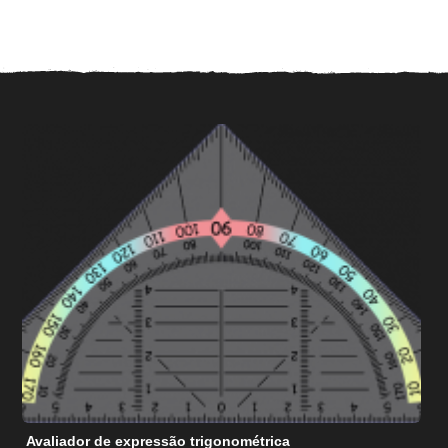
Avaliador de expressão trigonométrica
C