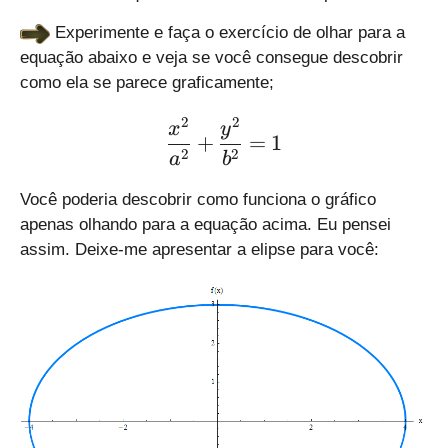
Experimente e faça o exercício de olhar para a
equação abaixo e veja se você consegue descobrir
como ela se parece graficamente;
2
2
\large \displaystyle \fra
x
y
+
=
1
2
2
a
b
Você poderia descobrir como funciona o gráfico
apenas olhando para a equação acima. Eu pensei
assim. Deixe-me apresentar a elipse para você: