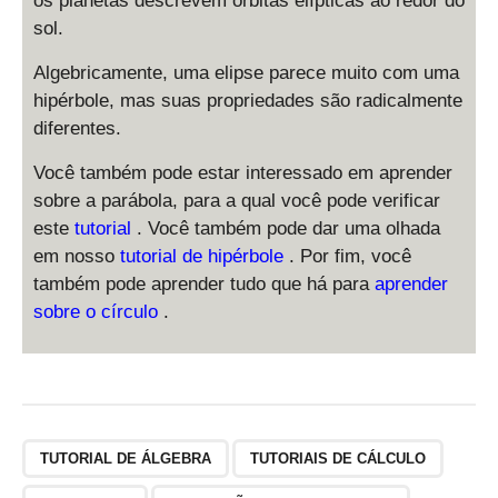
os planetas descrevem órbitas elípticas ao redor do
y
^
sol.
2
Algebricamente, uma elipse parece muito com uma
}
{
hipérbole, mas suas propriedades são radicalmente
a
diferentes.
^
2
Você também pode estar interessado em aprender
}
sobre a parábola, para a qual você pode verificar
=
este
tutorial
. Você também pode dar uma olhada
1
em nosso
tutorial de hipérbole
. Por fim, você
também pode aprender tudo que há para
aprender
sobre o círculo
.
TUTORIAL DE ÁLGEBRA
TUTORIAIS DE CÁLCULO