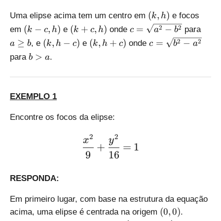
(
(
,
)
Uma elipse acima tem um centro em
e focos
k
h
k
(
(
c
a
2
2
(
−
,
)
(
+
,
)
=
−
em
e
onde
para
k
c
h
k
c
h
c
a
b
,
k
k
=
\
(
(
c
2
2
≥
(
,
−
)
(
,
+
)
=
−
, e
e
onde
a
b
k
h
c
k
h
c
c
b
a
h
-
+
\
g
k
k,
=
b
>
)
para
.
b
a
c
c,
s
e
,
h
\
>
,
h
q
b
h
+
s
a
h
)
rt
-
c)
q
)
{
c
rt
EXEMPLO 1
a
)
{
^
b
Encontre os focos da elipse:
2
^
-
2
2
\large \displaystyle \fra
2
x
y
+
=
1
b
-
9
16
^
a
2
^
RESPONDA:
}
2
}
Em primeiro lugar, com base na estrutura da equação
(
(
0
,
0
)
acima, uma elipse é centrada na origem
.