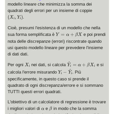
modello lineare che minimizza la somma dei
(
quadrati degli errori per un insieme di coppie
X
(
,
)
.
X
Y
i
i
_
i,
Cioè, presumi l'esistenza di un modello che nella
Y
Y
=
+
sua forma semplificata è
e poi prendi
Y
α
βX
_
=
nota delle discrepanze (errori) riscontrate quando
i)
\
usi questo modello lineare per prevedere l'insieme
al
di dati dati.
p
h
^
X
\
=
+
Per ogni
nei dati, si calcola
e si
X
Y
α
β
X
i
i
i
a
_
h
^
Y
−
calcola l'errore misurando
. Più
+
Y
Y
i
i
i
a
_
\
specificamente, in questo caso si prende il
t
i
b
quadrato di ogni discrepanza/errore e si sommano
Y
-
et
_i
TUTTI questi errori quadrati.
\
a
=
h
X
L'obiettivo di un calcolatore di regressione è trovare
\
a
\
\
al
i migliori valori di
e
in modo che la somma
α
β
t
a
b