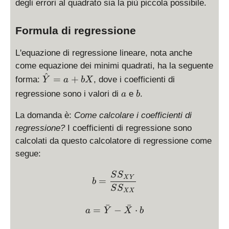
p
degli errori al quadrato sia la più piccola possibile.
Y
l
e
h
_
p
t
a
i
Formula di regressione
h
a
+
a
\
L'equazione di regressione lineare, nota anche
b
come equazione dei minimi quadrati, ha la seguente
et
^
\
=
+
a
forma:
, dove i coefficienti di
Y
a
b
X
h
X
a
b
regressione sono i valori di
e
.
a
b
a
_i
t
La domanda è:
Come calcolare i coefficienti di
Y
regressione?
I coefficienti di regressione sono
=
calcolati da questo calcolatore di regressione come
a
segue:
+
b
b = \frac{SS_{XY}}{SS
S
S
X
X
Y
=
b
S
S
XX
ˉ
ˉ
a = \bar Y - \bar X \cdot 
=
−
⋅
a
Y
X
b