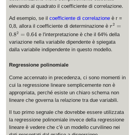
elevando al quadrato il coefficiente di correlazione.
Ad esempio, se il
coefficiente di correlazione
è r =
r
2
=
0,8, allora il coefficiente di determinazione è
r
^
2
0.
8
=
0.64
e l'interpretazione è che il 64% della
2
variazione nella variabile dipendente è spiegata
=
dalla variabile indipendente in questo modello.
0.
8
^
Regressione polinomiale
2
Come accennato in precedenza, ci sono momenti in
=
0.
cui la regressione lineare semplicemente non è
6
appropriata, perché esiste un chiaro schema non
4
lineare che governa la relazione tra due variabili.
Il tuo primo segnale che dovrebbe essere utilizzata
la regressione polinomiale invece della regressione
lineare è vedere che c'è un modello curvilineo nei
dati presentati dal grafico a dispersione.