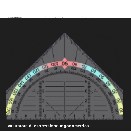
Valutatore di espressione trigonometrica
C