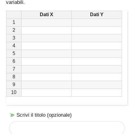
variabili.
Dati X
Dati Y
1
2
3
4
5
6
7
8
9
10
Scrivi il titolo (opzionale)