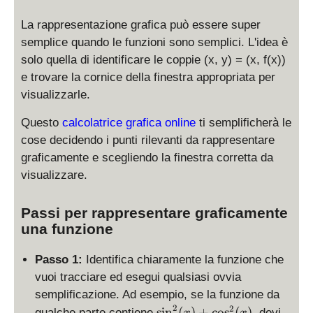
La rappresentazione grafica può essere super
semplice quando le funzioni sono semplici. L'idea è
solo quella di identificare le coppie (x, y) = (x, f(x))
e trovare la cornice della finestra appropriata per
visualizzarle.
Questo
calcolatrice grafica online
ti semplificherà le
cose decidendo i punti rilevanti da rappresentare
graficamente e scegliendo la finestra corretta da
visualizzare.
Passi per rappresentare graficamente
una funzione
Passo 1:
Identifica chiaramente la funzione che
vuoi tracciare ed esegui qualsiasi ovvia
semplificazione. Ad esempio, se la funzione da
2
\
2
s
i
n
(
)
+
c
o
s
(
)
qualche parte contiene
, devi