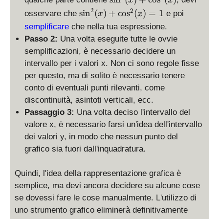
x
x
si
2
\
2
s
i
n
(
)
+
c
o
s
(
)
=
1
osservare che
e poi
x
x
n
si
semplificare
che nella tua espressione.
^
n
Passo 2:
Una volta eseguite tutte le ovvie
2
^
semplificazioni, è necessario decidere un
(
2
x
intervallo per i valori x. Non ci sono regole fisse
(
)
per questo, ma di solito è necessario tenere
x
+
)
conto di eventuali punti rilevanti, come
\
+
discontinuità, asintoti verticali, ecc.
c
\
Passaggio 3:
Una volta deciso l'intervallo del
o
c
valore x, è necessario farsi un'idea dell'intervallo
s
o
dei valori y, in modo che nessun punto del
^
s
2
grafico sia fuori dall'inquadratura.
^
(
2
x
(
Quindi, l'idea della rappresentazione grafica è
)
x
semplice, ma devi ancora decidere su alcune cose
)
se dovessi fare le cose manualmente. L'utilizzo di
=
uno strumento grafico eliminerà definitivamente
1