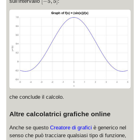
[
[
−
5
,
5
]
a
sull'intervallo
:
\
-
c
fr
5
{
a
,
\
c
5
si
{
]
n
\
x
si
}
n
{
\l
x
ef
}
t(
x
\
ri
che conclude il calcolo.
g
h
Altre calcolatrici grafiche online
t)
}
Anche se questo
Creatore di grafici
è generico nel
{
senso che può tracciare qualsiasi tipo di funzione,
x