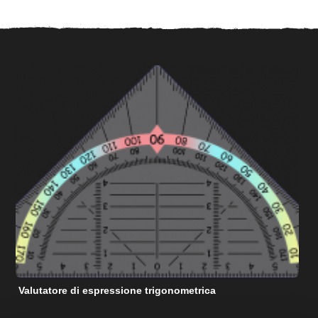
Valutatore di espressione trigonometrica
C