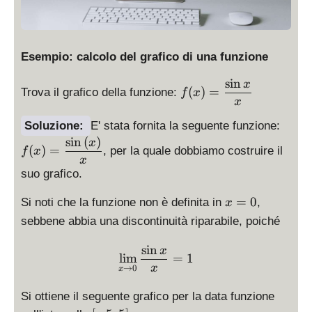
Esempio: calcolo del grafico di una funzione
s
i
n
f(
x
(
)
=
Trova il grafico della funzione:
f
x
x
x
)
\
Soluzione:
E' stata fornita la seguente funzione:
=
d
s
i
n
(
)
x
\
(
)
=
, per la quale dobbiamo costruire il
f
x
is
d
x
p
suo grafico.
is
la
p
x
y
=
0
Si noti che la funzione non è definita in
,
x
la
=
st
sebbene abbia una discontinuità riparabile, poiché
y
0
yl
st
e
s
i
n
\lim_{x\to 0} \frac{\sin 
x
yl
l
i
m
=
1
f(
e
→
0
x
x
x
\
)
Si ottiene il seguente grafico per la data funzione
fr
=