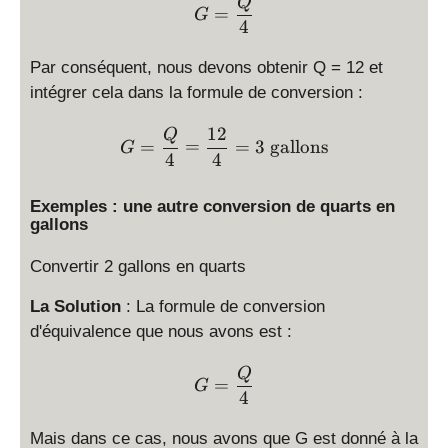
G = \displaystyle \frac{Q
Q
=
G
4
Par conséquent, nous devons obtenir Q = 12 et
intégrer cela dans la formule de conversion :
12
G = \displaystyle \frac{Q
Q
=
=
=
3
gallons
G
4
4
Exemples : une autre conversion de quarts en
gallons
Convertir 2 gallons en quarts
La Solution
: La formule de conversion
d'équivalence que nous avons est :
G = \displaystyle \frac{Q
Q
=
G
4
Mais dans ce cas, nous avons que G est donné à la