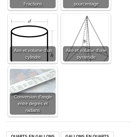
Fractions
pourcentage
Aire et volume d'un
Aire et volume d'une
cylindre
pyramide
Conversion d'angle
entre degrés et
radians
QUARTS EN GALLONS
GALLONS EN QUARTS