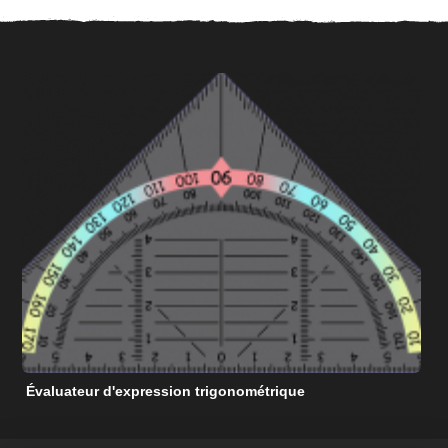
Évaluateur d'expression trigonométrique
C