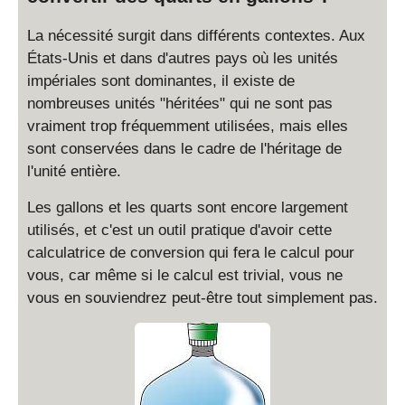
1
e
}
La nécessité surgit dans différents contextes. Aux
\
{
fr
États-Unis et dans d'autres pays où les unités
4
a
impériales sont dominantes, il existe de
}
c
nombreuses unités "héritées" qui ne sont pas
=
{
vraiment trop fréquemment utilisées, mais elles
\
Q
sont conservées dans le cadre de l'héritage de
fr
}
l'unité entière.
a
{
c
4
Les gallons et les quarts sont encore largement
{
}
utilisés, et c'est un outil pratique d'avoir cette
Q
}
calculatrice de conversion qui fera le calcul pour
{
vous, car même si le calcul est trivial, vous ne
G
vous en souviendrez peut-être tout simplement pas.
}