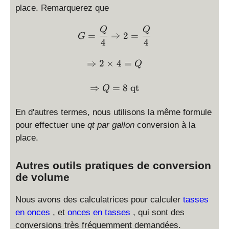
place. Remarquerez que
G = \displaystyle \frac{Q
Q
Q
=
⇒
2
=
G
4
4
\Rightarrow 2 \times 4 =
⇒
2
×
4
=
Q
\Rightarrow Q = 8 \text {
⇒
=
8
qt
Q
En d'autres termes, nous utilisons la même formule
pour effectuer une
qt par gallon
conversion à la
place.
Autres outils pratiques de conversion
de volume
Nous avons des calculatrices pour calculer
tasses
en onces
, et
onces en tasses
, qui sont des
conversions très fréquemment demandées.