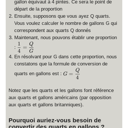
gallon équivaut à 4 pintes. Ce sera le point de
départ de la proportion
Ensuite, supposons que vous ayez Q quarts.
Vous voulez calculer le nombre de gallons G qui
correspondent aux quarts Q donnés
Maintenant, nous pouvons établir une proportion
1
\
Q
=
:
d
4
G
is
En résolvant pour G dans cette proportion, nous
p
constatons que la formule de conversion de
la
G
Q
=
quarts en gallons est :
G
y
=
4
st
\
yl
d
Notez que les quarts et les gallons font référence
e
is
aux quarts et gallons américains (par opposition
\
p
aux quarts et gallons britanniques).
fr
la
a
y
c
Pourquoi auriez-vous besoin de
st
{
convertir des quarts en gallons ?
yl