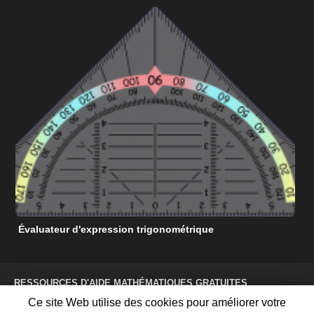
Évaluateur d'expression trigonométrique
C
RESSOURCES D'AIDE MATHÉMATIQUES GRATUITES
CONDITIONS D'UTILISATION
Ce site Web utilise des cookies pour améliorer votre
POLITIQUE DE CONFIDENTIALITÉ
À PROPOS DE NOUS