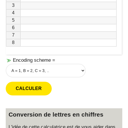
3
4
5
6
7
8
Encoding scheme =
Conversion de lettres en chiffres
L'idée de cette calculatrice est de vous aider dans