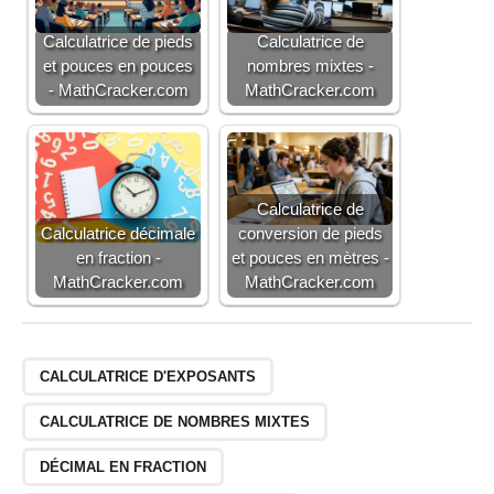
Calculatrice de pieds
Calculatrice de
et pouces en pouces
nombres mixtes -
- MathCracker.com
MathCracker.com
Calculatrice de
Calculatrice décimale
conversion de pieds
en fraction -
et pouces en mètres -
MathCracker.com
MathCracker.com
CALCULATRICE D'EXPOSANTS
CALCULATRICE DE NOMBRES MIXTES
DÉCIMAL EN FRACTION