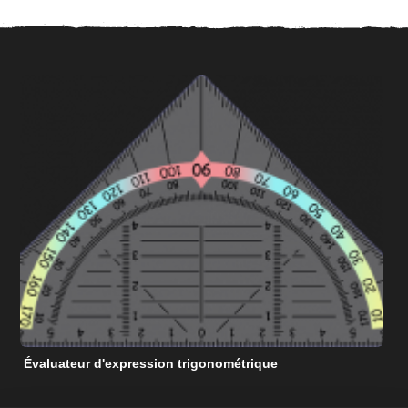
Évaluateur d'expression trigonométrique
C