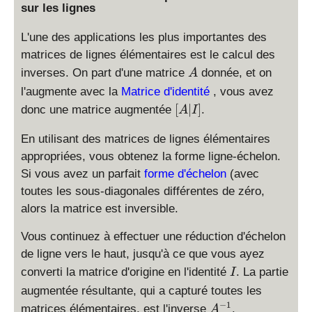
sur les lignes
L'une des applications les plus importantes des
matrices de lignes élémentaires est le calcul des
A
inverses. On part d'une matrice
donnée, et on
A
l'augmente avec la
Matrice d'identité
, vous avez
[
[
∣
]
donc une matrice augmentée
.
A
I
A
|
En utilisant des matrices de lignes élémentaires
I]
appropriées, vous obtenez la forme ligne-échelon.
Si vous avez un parfait
forme d'échelon
(avec
toutes les sous-diagonales différentes de zéro,
alors la matrice est inversible.
Vous continuez à effectuer une réduction d'échelon
de ligne vers le haut, jusqu'à ce que vous ayez
I
converti la matrice d'origine en l'identité
. La partie
I
augmentée résultante, qui a capturé toutes les
A
−
1
matrices élémentaires, est l'inverse
.
A