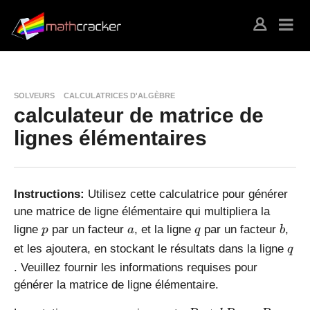
SOLVEURS
CALCULATRICES D'ALGÈBRE
calculateur de matrice de
lignes élémentaires
Instructions:
Utilisez cette calculatrice pour générer
une matrice de ligne élémentaire qui multipliera la
p
a
q
b
ligne
par un facteur
, et la ligne
par un facteur
,
p
a
q
b
q
et les ajoutera, en stockant le résultats dans la ligne
q
. Veuillez fournir les informations requises pour
générer la matrice de ligne élémentaire.