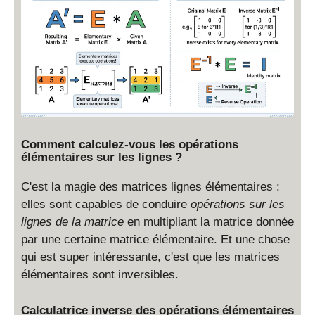
_
{
p
}
\
ri
g
h
t
Comment calculez-vous les opérations
a
élémentaires sur les lignes ?
rr
o
C'est la magie des matrices lignes élémentaires :
w
elles sont capables de conduire
opérations sur les
R
lignes de la matrice
en multipliant la matrice donnée
_
par une certaine matrice élémentaire. Et une chose
q
qui est super intéressante, c'est que les matrices
élémentaires sont inversibles.
Calculatrice inverse des opérations élémentaires