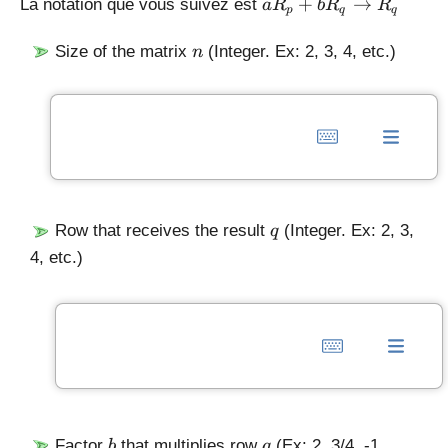
a
+
→
La notation que vous suivez est
a
R
b
R
R
p
q
q
R
_
n
Size of the matrix
(Integer. Ex: 2, 3, 4, etc.)
n
p
+
b
R
_
q
\
ri
q
Row that receives the result
(Integer. Ex: 2, 3,
q
g
4, etc.)
h
t
a
rr
o
w
R
_
q
b
q
Factor
that multiplies row
(Ex: 2, 3/4, -1,
b
q