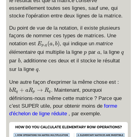
le résultat est que la matrice conserve
essentiellement toutes ses lignes, sauf une, qui
stocke l'opération entre deux lignes de la matrice.
Du point de vue de la notation, il existe plusieurs
façons de nommer ces types de matrices. Une
E
(
,
)
notation est
, qui indique un
matrice
E
a
b
,
p
q
_
p
a
q
élémentaire
qui multiplie la ligne
par
, la ligne
p
a
q
{
b
par
, additionne ces deux et il stocke le résultat
b
p
q
sur la ligne
,
.
q
q
b
Une autre façon d'exprimer la même chose est :
}
R
+
→
(
. Maintenant, pourquoi
b
R
a
R
R
q
p
q
_
a
définirions-nous même cette matrice ? Parce que
{
,
c'est SUPER utile, pour obtenir moins de
forme
q
b
d'échelon de ligne réduite
, par exemple.
}
)
+
a
R