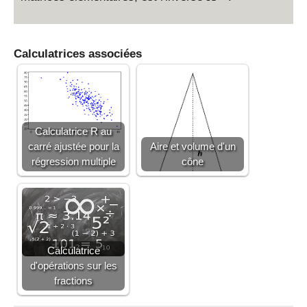
^
{
-
Calculatrices associées
1
}
Calculatrice R au
carré ajustée pour la
Aire et volume d'un
régression multiple
cône
Calculatrice
d'opérations sur les
fractions