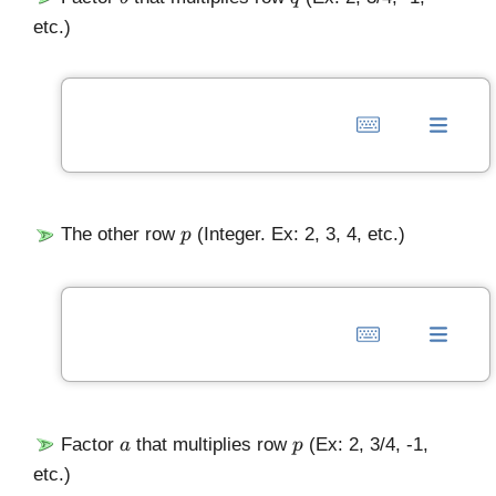
etc.)
p
The other row
(Integer. Ex: 2, 3, 4, etc.)
p
a
p
Factor
that multiplies row
(Ex: 2, 3/4, -1,
a
p
etc.)