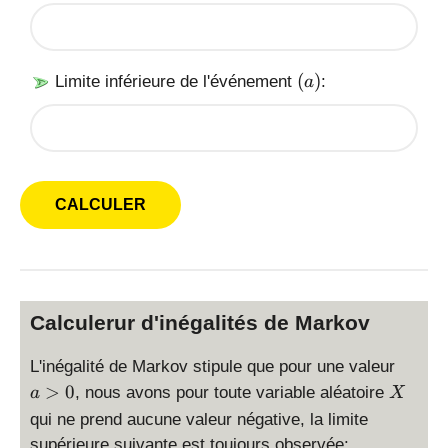
e
u
a
)
(
(
)
Limite inférieure de l'événement
:
a
a
)
Calculerur d'inégalités de Markov
a
L'inégalité de Markov stipule que pour une valeur
>
X
>
0
, nous avons pour toute variable aléatoire
a
X
0
qui ne prend aucune valeur négative, la limite
supérieure suivante est toujours observée: