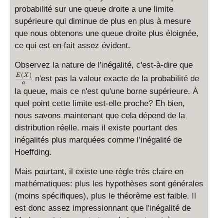
probabilité sur une queue droite a une limite
supérieure qui diminue de plus en plus à mesure
que nous obtenons une queue droite plus éloignée,
ce qui est en fait assez évident.
\
Observez la nature de l'inégalité, c'est-à-dire que
fr
(
)
E
X
n'est pas la valeur exacte de la probabilité de
a
a
la queue, mais ce n'est qu'une borne supérieure. À
c
quel point cette limite est-elle proche? Eh bien,
{
nous savons maintenant que cela dépend de la
E
(
distribution réelle, mais il existe pourtant des
X
inégalités plus marquées comme l’inégalité de
)
Hoeffding.
}
{
Mais pourtant, il existe une règle très claire en
a
mathématiques: plus les hypothèses sont générales
}
(moins spécifiques), plus le théorème est faible. Il
est donc assez impressionnant que l'inégalité de