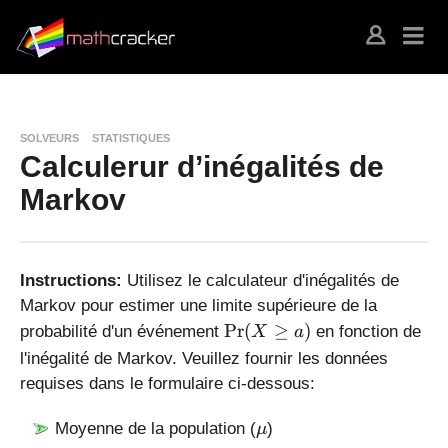
SOLVEURS
STATISTIQUES
Calculerur d’inégalités de
Markov
Instructions:
Utilisez le calculateur d'inégalités de
Markov pour estimer une limite supérieure de la
\
P
r
(
≥
)
probabilité d'un événement
en fonction de
X
a
P
l'inégalité de Markov. Veuillez fournir les données
r(
requises dans le formulaire ci-dessous:
X
\
\
Moyenne de la population (
)
μ
g
m