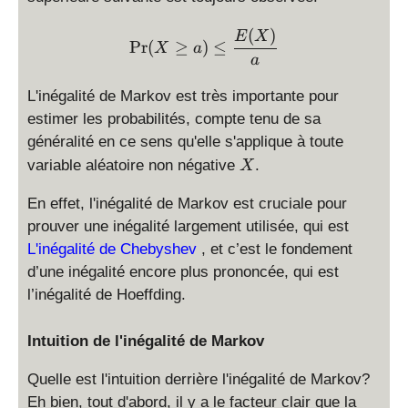
(
)
\Pr(X \ge a) \le \displays
E
X
P
r
(
≥
)
≤
X
a
a
L'inégalité de Markov est très importante pour
estimer les probabilités, compte tenu de sa
généralité en ce sens qu'elle s'applique à toute
X
variable aléatoire non négative
.
X
En effet, l'inégalité de Markov est cruciale pour
prouver une inégalité largement utilisée, qui est
L'inégalité de Chebyshev
, et c’est le fondement
d’une inégalité encore plus prononcée, qui est
l’inégalité de Hoeffding.
Intuition de l'inégalité de Markov
Quelle est l'intuition derrière l'inégalité de Markov?
Eh bien, tout d'abord, il y a le facteur clair que la