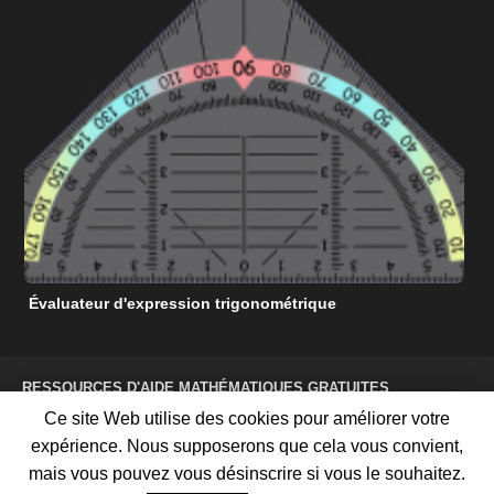
Évaluateur d'expression trigonométrique
C
RESSOURCES D'AIDE MATHÉMATIQUES GRATUITES
CONDITIONS D'UTILISATION
Ce site Web utilise des cookies pour améliorer votre
POLITIQUE DE CONFIDENTIALITÉ
À PROPOS DE NOUS
expérience. Nous supposerons que cela vous convient,
NOUS CONTACTER
FAITES DE LA PUBLICITÉ AVEC NOUS
PLAN DU SITE
mais vous pouvez vous désinscrire si vous le souhaitez.