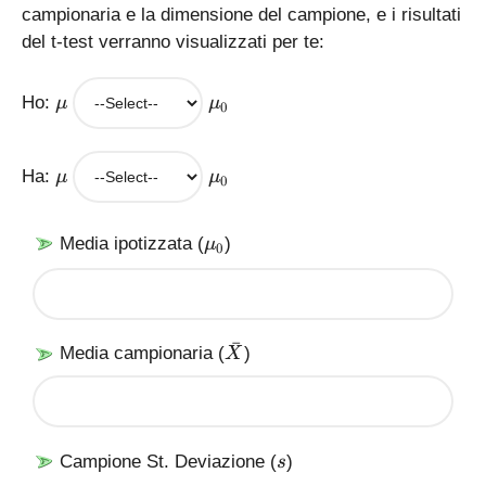
campionaria e la dimensione del campione, e i risultati
del t-test verranno visualizzati per te:
\
\
Ho:
μ
μ
0
m
m
u
u
_
\
\
Ha:
μ
μ
0
0
m
m
u
u
_
\
Media ipotizzata (
)
μ
0
0
m
u
_
0
ˉ
\
Media campionaria (
)
X
b
a
r
X
s
Campione St. Deviazione (
)
s