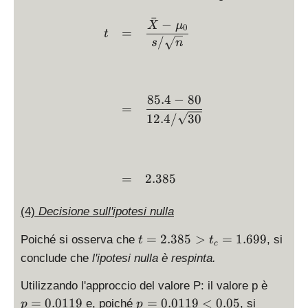
t
ˉ
\begin{array}{ccl} t & = 
−
>
X
μ
0
=
t
/
1.
s
n
6
9
9
85.4
−
80
\
=
}
12.4/
30
=
2.385
(4)
Decisione sull'ipotesi nulla
t
=
2.385
>
=
1.699
Poiché si osserva che
, si
t
t
c
=
conclude che
l'ipotesi nulla è respinta.
2.
3
p
Utilizzando l'approccio del valore P: il valore p è
8
=
p
=
0.0119
=
0.0119
<
0.05
e, poiché
, si
p
p