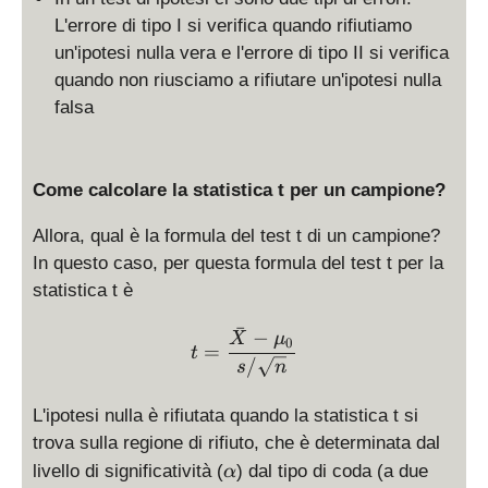
L'errore di tipo I si verifica quando rifiutiamo
un'ipotesi nulla vera e l'errore di tipo II si verifica
quando non riusciamo a rifiutare un'ipotesi nulla
falsa
Come calcolare la statistica t per un campione?
Allora, qual è la formula del test t di un campione?
In questo caso, per questa formula del test t per la
statistica t è
ˉ
t = \frac{\bar X - \mu_0
−
X
μ
0
=
t
/
s
n
L'ipotesi nulla è rifiutata quando la statistica t si
trova sulla regione di rifiuto, che è determinata dal
\
livello di significatività (
) dal tipo di coda (a due
α