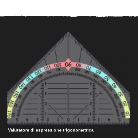
Valutatore di espressione trigonometrica
C