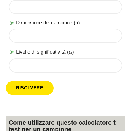
Dimensione del campione (n)
\
Livello di significatività (
)
α
a
l
p
h
a
Come utilizzare questo calcolatore t-
test per un campione