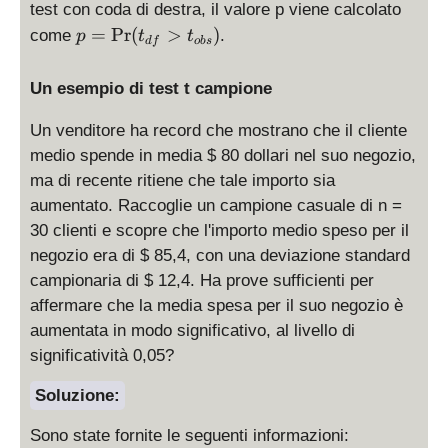
=
test con coda di destra, il valore p viene calcolato
r(
\
p
=
P
r
(
>
)
come
|t
.
p
t
t
df
o
b
s
P
=
_
r(
\
{
Un esempio di test t campione
t
P
d
_
r(
f
Un venditore ha record che mostrano che il cliente
{
t
}|
d
medio spende in media $ 80 dollari nel suo negozio,
_
>
f
ma di recente ritiene che tale importo sia
{
|t
}
aumentato. Raccoglie un campione casuale di n =
d
_
<
f
30 clienti e scopre che l'importo medio speso per il
{
t
}
negozio era di $ 85,4, con una deviazione standard
o
_
>
b
campionaria di $ 12,4. Ha prove sufficienti per
{
t
s
affermare che la media spesa per il suo negozio è
o
_
}|
aumentata in modo significativo, al livello di
b
{
)
s
significatività 0,05?
o
}
b
Soluzione:
)
s
}
Sono state fornite le seguenti informazioni: