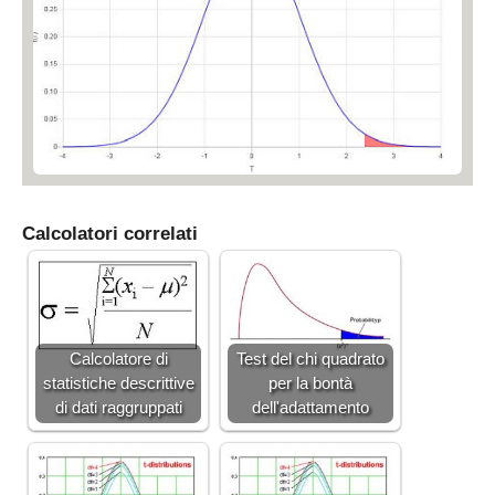
9
0.
0
3
Calcolatori correlati
Calcolatore di
Test del chi quadrato
statistiche descrittive
per la bontà
di dati raggruppati
dell'adattamento