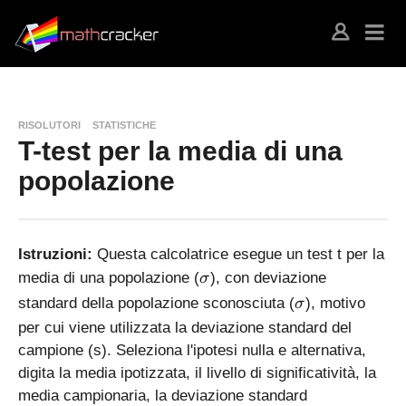
RISOLUTORI
STATISTICHE
T-test per la media di una
popolazione
Istruzioni:
Questa calcolatrice esegue un test t per la
\
media di una popolazione (
), con deviazione
σ
si
\
standard della popolazione sconosciuta (
), motivo
σ
g
si
per cui viene utilizzata la deviazione standard del
m
g
campione (s). Seleziona l'ipotesi nulla e alternativa,
a
m
digita la media ipotizzata, il livello di significatività, la
a
media campionaria, la deviazione standard