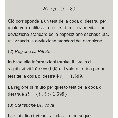
:
>
80
H
μ
a
Ciò corrisponde a un test della coda di destra, per il
quale verrà utilizzato un test t per una media, con
deviazione standard della popolazione sconosciuta,
utilizzando la deviazione standard del campione.
(2)
Regione Di Rifiuto
In base alle informazioni fornite, il livello di
\
=
0.05
significatività è
e il valore critico per un
α
al
t
=
1.699
test della coda di destra è
.
t
c
p
_
h
c
La regione di rifiuto per questo test della coda di
a
=
R
=
{
:
>
1.699
}
destra è
R
t
t
=
1.
=
0.
6
\
(3)
Statistiche Di Prova
0
9
{
5
La statistica t viene calcolata come segue:
9
t: