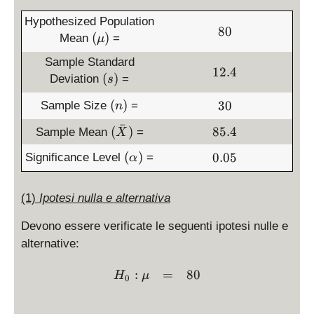
)
Hypothesized Population
8
80
(
(
)
Mean
=
μ
0
\
Sample Standard
m
1
12.4
(
(
)
Deviation
=
s
u
2
s
)
.
(
3
(
)
30
Sample Size
=
)
n
4
n
0
ˉ
(
8
(
)
85.4
Sample Mean
=
)
X
\
5
(
0
(
)
0.05
Significance Level
=
α
b
.
\
.
a
4
a
0
r
(1)
Ipotesi nulla e alternativa
l
5
X
p
)
Devono essere verificate le seguenti ipotesi nulle e
h
alternative:
a
)
\begin{array}{ccl} H_0: 
:
=
80
H
μ
0