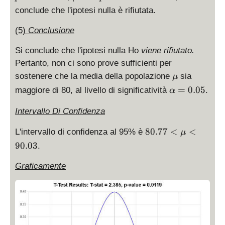
5
0.
=
conclude che l'ipotesi nulla è rifiutata.
>
0
0.
t
1
0
(5)
Conclusione
_
1
1
c
9
1
Si conclude che l'ipotesi nulla Ho
viene rifiutato.
=
9
Pertanto, non ci sono prove sufficienti per
1.
<
\
sostenere che la media della popolazione
sia
μ
6
0.
m
\
=
0.05
maggiore di 80, al livello di significatività
.
α
9
0
u
al
9
5
p
Intervallo Di Confidenza
h
8
80.77
<
<
L'intervallo di confidenza al 95% è
a
μ
0.
=
90.03
.
7
0.
7
0
Graficamente
<
5
\
m
u
<