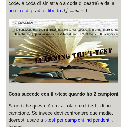
a
code, a coda di sinistra o a coda di destra) e dalla
l
d
=
−
1
numero di gradi di libertà
df
n
p
f
h
=
a
n
-
1
Cosa succede con il t-test quando ho 2 campioni
Si noti che questo è un calcolatore di test t di un
campione. Se invece devi confrontare due medie,
dovresti usare a
t-test per campioni indipendenti
,