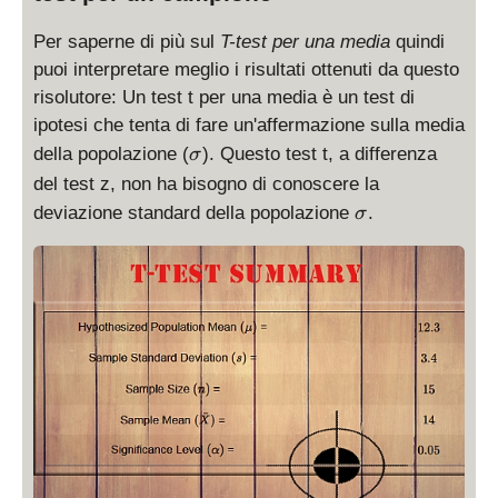
Per saperne di più sul
T-test per una media
quindi
puoi interpretare meglio i risultati ottenuti da questo
risolutore: Un test t per una media è un test di
ipotesi che tenta di fare un'affermazione sulla media
\
della popolazione (
). Questo test t, a differenza
σ
si
del test z, non ha bisogno di conoscere la
g
\
deviazione standard della popolazione
.
σ
m
si
a
g
m
a