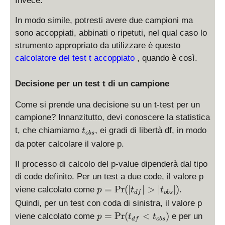
Invece.
In modo simile, potresti avere due campioni ma
sono accoppiati, abbinati o ripetuti, nel qual caso lo
strumento appropriato da utilizzare è questo
calcolatore del test t accoppiato
, quando è così.
Decisione per un test t di un campione
Come si prende una decisione su un t-test per un
campione? Innanzitutto, devi conoscere la statistica
t
t, che chiamiamo
, ei gradi di libertà df, in modo
t
o
b
s
_
da poter calcolare il valore p.
{
o
Il processo di calcolo del p-value dipenderà dal tipo
b
di code definito. Per un test a due code, il valore p
s
p
=
P
r
(
∣
∣
>
∣
∣
)
viene calcolato come
.
p
t
t
df
o
b
s
}
=
Quindi, per un test con coda di sinistra, il valore p
\
p
=
P
r
(
<
)
viene calcolato come
e per un
p
t
t
df
o
b
s
P