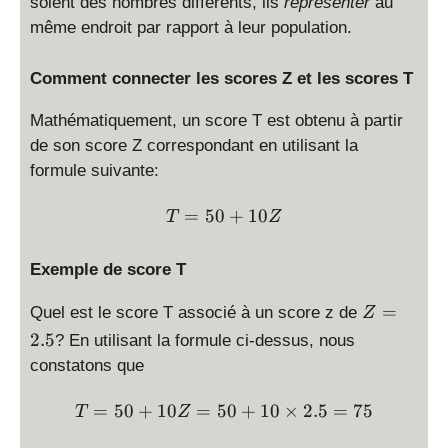
soient des nombres différents, ils
représenter
au
même endroit par rapport à leur population.
Comment connecter les scores Z et les scores T
Mathématiquement, un score T est obtenu à partir
de son score Z correspondant en utilisant la
formule suivante:
T = 50 + 10Z
=
50
+
10
T
Z
Exemple de score T
Z
=
Quel est le score T associé à un score z de
Z
=
2.5
? En utilisant la formule ci-dessus, nous
2.
constatons que
5
T = 50 + 10Z = 50 + 10 \t
=
50
+
10
=
50
+
10
×
2.5
=
75
T
Z