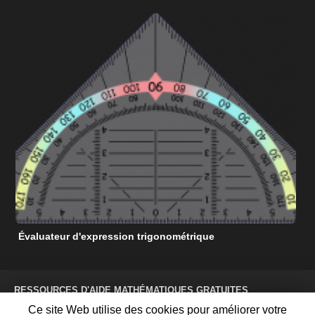
Évaluateur d'expression trigonométrique
C
RESSOURCES D'AIDE MATHÉMATIQUES GRATUITES
CONDITIONS D'UTILISATION
Ce site Web utilise des cookies pour améliorer votre