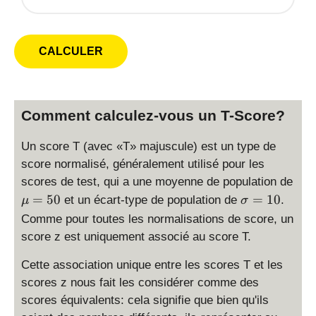
Comment calculez-vous un T-Score?
Un score T (avec «T» majuscule) est un type de
score normalisé, généralement utilisé pour les
scores de test, qui a une moyenne de population de
\
\
=
50
=
10
et un écart-type de population de
.
μ
σ
m
si
Comme pour toutes les normalisations de score, un
u
g
score z est uniquement associé au score T.
=
m
5
a
Cette association unique entre les scores T et les
0
=
scores z nous fait les considérer comme des
1
scores équivalents: cela signifie que bien qu'ils
0