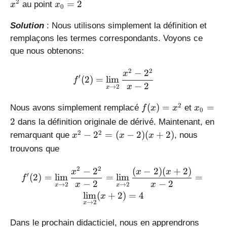
x
x
2
=
2
au point
x
x
0
)
_
=
0
Solution
: Nous utilisons simplement la définition et
x
=
remplaçons les termes correspondants. Voyons ce
^
2
que nous obtenons:
2
2
2
f'(2) = \lim_{x\to 2} \fr
−
2
x
′
(
2
)
=
l
i
m
f
−
2
→
2
x
x
f(
x
2
(
)
=
=
Nous avons simplement remplacé
et
f
x
x
x
0
x
_
2
dans la définition originale de dérivé. Maintenant, en
)
0
x
2
2
−
2
=
(
−
2
)
(
+
2
)
remarquant que
, nous
x
x
x
=
=
^
trouvons que
x
2
2
^
-
2
2
f'(2) = \lim_{x\to 2} \fr
−
2
(
−
2
)
(
+
2
)
x
x
x
2
′
(
2
)
=
l
i
m
=
l
i
m
=
2
f
−
2
−
2
→
2
→
2
x
x
x
x
^
l
i
m
(
+
2
)
=
4
x
2
→
2
x
=
(
Dans le prochain didacticiel, nous en apprendrons