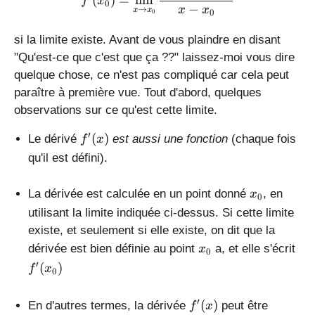
(
)
=
l
i
m
f
x
)
0
−
n
→
x
x
x
x
0
0
x
si la limite existe. Avant de vous plaindre en disant
"Qu'est-ce que c'est que ça ??" laissez-moi vous dire
quelque chose, ce n'est pas compliqué car cela peut
paraître à première vue. Tout d'abord, quelques
observations sur ce qu'est cette limite.
f
′
(
)
Le dérivé
est aussi une fonction
(chaque fois
f
x
'
qu'il est défini).
(
x
x
La dérivée est calculée en un point donné
, en
x
0
)
_
utilisant la limite indiquée ci-dessus. Si cette limite
0
existe, et seulement si elle existe, on dit que la
x
f
dérivée est bien définie au point
a, et elle s'écrit
x
0
_
'
′
(
)
f
x
0
0
(
x
f
′
(
)
En d'autres termes, la dérivée
peut être
f
x
_