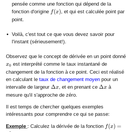
'
0
pensée comme une fonction qui dépend de la
(
)
f
(
)
fonction d'origine
, et qui est calculée point par
f
x
x
(
point.
)
x
)
Voilà, c'est tout ce que vous devez savoir pour
l'instant (sérieusement!).
Observez que le concept de dérivée en un point donné
x
est interprété comme le taux instantané de
x
0
_
changement de la fonction à ce point. Ceci est réalisé
0
en calculant le
taux de changement moyen
pour un
\
\
Δ
Δ
intervalle de largeur
, et en prenant ce
à
x
x
D
D
mesure qu'il s'approche de zéro.
el
el
t
t
Il est temps de chercher quelques exemples
a
a
intéressants pour comprendre ce qui se passe:
x
x
f(
(
)
=
Exemple
: Calculez la dérivée de la fonction
f
x