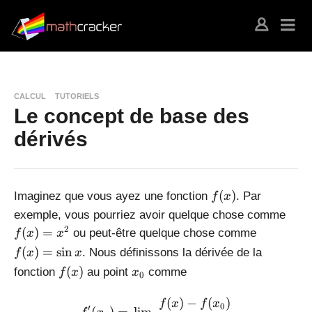
CALCUL
TUTORIELS
Le concept de base des
dérivés
f
(
)
Imaginez que vous ayez une fonction
. Par
f
x
(
f(
exemple, vous pourriez avoir quelque chose comme
x
x
f(
2
(
)
=
ou peut-être quelque chose comme
f
x
x
)
)
x
(
)
=
s
i
n
. Nous définissons la dérivée de la
f
x
x
=
)
f
x
(
)
fonction
au point
comme
f
x
x
x
0
=
(
_
^
\
x
0
(
)
−
(
)
f'(x_0) = \lim_{x\to x_0} 
2
f
x
f
x
si
0
′