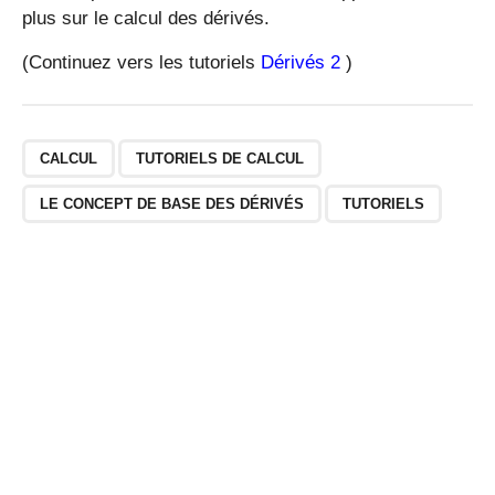
x
plus sur le calcul des dérivés.
-
(Continuez vers les tutoriels
Dérivés 2
)
2
)
(
x
+
CALCUL
TUTORIELS DE CALCUL
2
LE CONCEPT DE BASE DES DÉRIVÉS
TUTORIELS
)